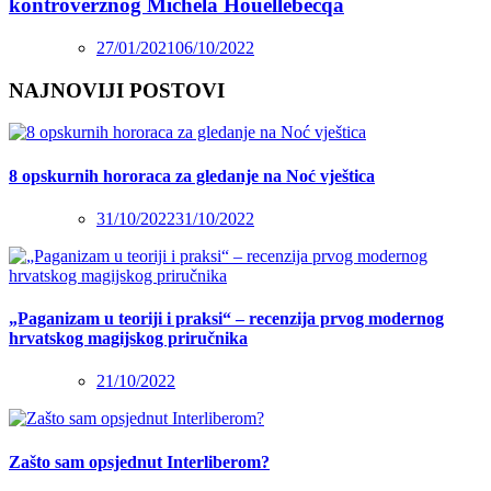
kontroverznog Michela Houellebecqa
27/01/2021
06/10/2022
NAJNOVIJI POSTOVI
8 opskurnih hororaca za gledanje na Noć vještica
31/10/2022
31/10/2022
„Paganizam u teoriji i praksi“ – recenzija prvog modernog
hrvatskog magijskog priručnika
21/10/2022
Zašto sam opsjednut Interliberom?