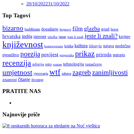
20/10/2022
31/10/2022
Top Tagovi
bizarno
film
glazba
grad
događanje
buddhizam
horor
dojmovi
jeste li znali?
hrvatska
indija
knjige
internet
japan
jeste li znali
izložba
književnost
kultura
najava
lifestyle
neobično
kritika
kontroverzno
prikaz
poezija
povijest
priroda
putopis
pjesništvo
preporuka
recenzija
tehnologija
religija
tumačenje
retro
roman
wtf
umjetnost
zagreb
zanimljivosti
vjerovanja
zabava
čitanje
znanost
životinje
PRATITE NAS
Najnovije priče