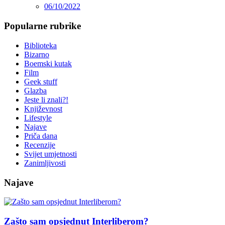
06/10/2022
Popularne rubrike
Biblioteka
Bizarno
Boemski kutak
Film
Geek stuff
Glazba
Jeste li znali?!
Književnost
Lifestyle
Najave
Priča dana
Recenzije
Svijet umjetnosti
Zanimljivosti
Najave
Zašto sam opsjednut Interliberom?