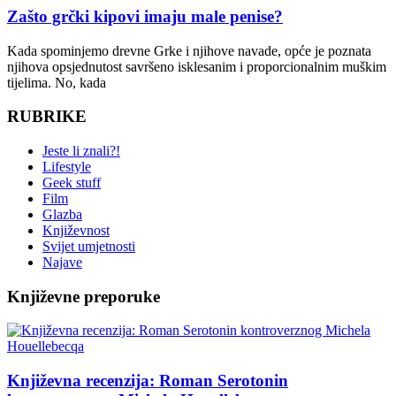
Zašto grčki kipovi imaju male penise?
Kada spominjemo drevne Grke i njihove navade, opće je poznata
njihova opsjednutost savršeno isklesanim i proporcionalnim muškim
tijelima. No, kada
RUBRIKE
Jeste li znali?!
Lifestyle
Geek stuff
Film
Glazba
Književnost
Svijet umjetnosti
Najave
Književne preporuke
Književna recenzija: Roman Serotonin