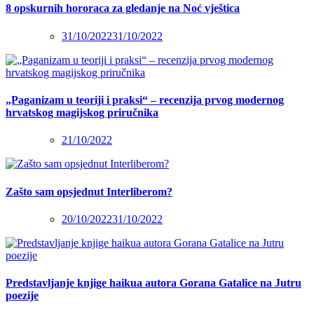
8 opskurnih hororaca za gledanje na Noć vještica
31/10/2022
31/10/2022
„Paganizam u teoriji i praksi“ – recenzija prvog modernog
hrvatskog magijskog priručnika
21/10/2022
Zašto sam opsjednut Interliberom?
20/10/2022
31/10/2022
Predstavljanje knjige haikua autora Gorana Gatalice na Jutru
poezije