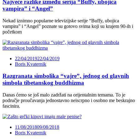
Najveće razlike između serija “Buffy, ubojica
vampira” i “Angel”
Nekad iznimno popularne televizijske serije “Buffy, ubojica
vampira” i “Angel” poznate su gotovo svima koji su krajem 90-ih i
početkom
22/04/2019
22/04/2019
Boris Kvaternik
Razgranata simbolika “vajre”, jednog od glavnih
simbola tibetanskog buddhizma
Danas ćemo se još malo zadržati na orijentalnim temama. To je
područje proučavanja jednostavno neiscrpno i osobno me beskrajno
fascinira.
11/08/2018
09/08/2018
Boris Kvaternik