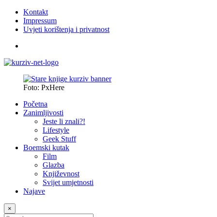
Kontakt
Impressum
Uvjeti korištenja i privatnost
Foto: PxHere
Početna
Zanimljivosti
Jeste li znali?!
Lifestyle
Geek Stuff
Boemski kutak
Film
Glazba
Književnost
Svijet umjetnosti
Najave
×