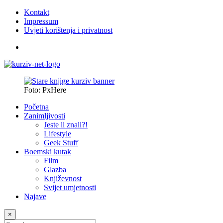
Kontakt
Impressum
Uvjeti korištenja i privatnost
Foto: PxHere
Početna
Zanimljivosti
Jeste li znali?!
Lifestyle
Geek Stuff
Boemski kutak
Film
Glazba
Književnost
Svijet umjetnosti
Najave
×