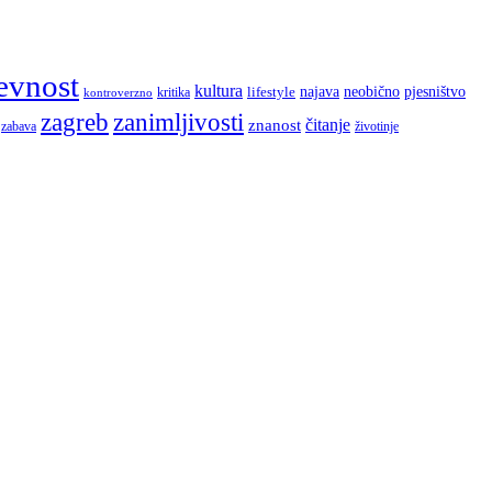
evnost
kultura
najava
lifestyle
neobično
pjesništvo
kritika
kontroverzno
zagreb
zanimljivosti
čitanje
znanost
zabava
životinje