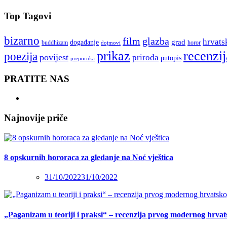
Top Tagovi
bizarno
film
glazba
hrvats
grad
događanje
buddhizam
horor
dojmovi
recenzij
prikaz
poezija
povijest
priroda
putopis
preporuka
PRATITE NAS
Najnovije priče
8 opskurnih hororaca za gledanje na Noć vještica
31/10/2022
31/10/2022
„Paganizam u teoriji i praksi“ – recenzija prvog modernog hrva