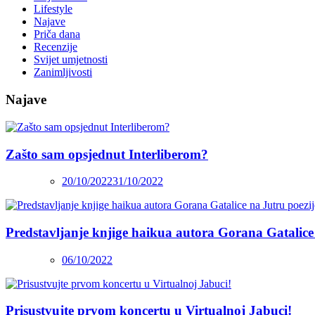
Lifestyle
Najave
Priča dana
Recenzije
Svijet umjetnosti
Zanimljivosti
Najave
Zašto sam opsjednut Interliberom?
20/10/2022
31/10/2022
Predstavljanje knjige haikua autora Gorana Gatalice
06/10/2022
Prisustvujte prvom koncertu u Virtualnoj Jabuci!