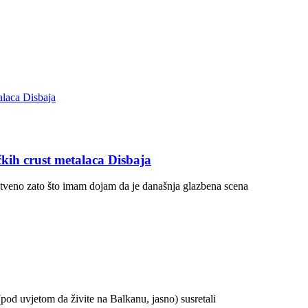
kih crust metalaca Disbaja
stveno zato što imam dojam da je današnja glazbena scena
pod uvjetom da živite na Balkanu, jasno) susretali