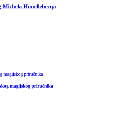
g Michela Houellebecqa
tskog magijskog priručnika