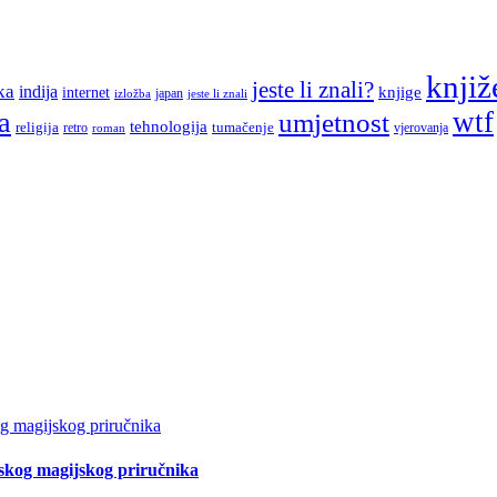
knjiž
jeste li znali?
ka
indija
knjige
internet
japan
jeste li znali
izložba
a
wtf
umjetnost
tehnologija
religija
tumačenje
retro
vjerovanja
roman
tskog magijskog priručnika