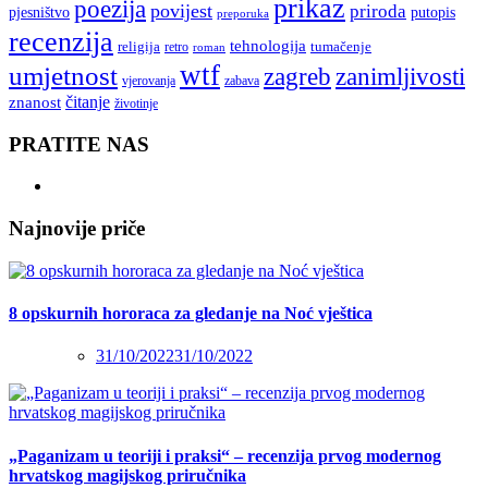
prikaz
poezija
povijest
priroda
putopis
pjesništvo
preporuka
recenzija
tehnologija
religija
tumačenje
retro
roman
wtf
umjetnost
zagreb
zanimljivosti
vjerovanja
zabava
čitanje
znanost
životinje
PRATITE NAS
Najnovije priče
8 opskurnih hororaca za gledanje na Noć vještica
31/10/2022
31/10/2022
„Paganizam u teoriji i praksi“ – recenzija prvog modernog
hrvatskog magijskog priručnika