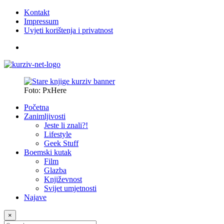
Kontakt
Impressum
Uvjeti korištenja i privatnost
Foto: PxHere
Početna
Zanimljivosti
Jeste li znali?!
Lifestyle
Geek Stuff
Boemski kutak
Film
Glazba
Književnost
Svijet umjetnosti
Najave
×