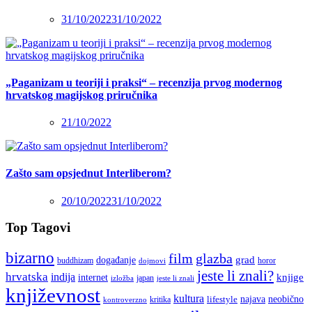
31/10/2022
31/10/2022
„Paganizam u teoriji i praksi“ – recenzija prvog modernog
hrvatskog magijskog priručnika
21/10/2022
Zašto sam opsjednut Interliberom?
20/10/2022
31/10/2022
Top Tagovi
bizarno
film
glazba
grad
događanje
buddhizam
horor
dojmovi
jeste li znali?
hrvatska
indija
knjige
internet
japan
jeste li znali
izložba
književnost
kultura
najava
lifestyle
neobično
kritika
kontroverzno