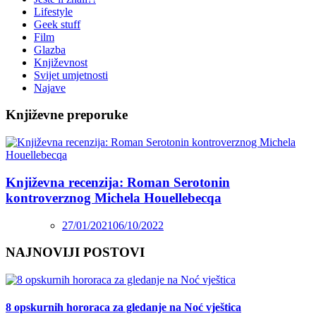
Lifestyle
Geek stuff
Film
Glazba
Književnost
Svijet umjetnosti
Najave
Književne preporuke
Književna recenzija: Roman Serotonin
kontroverznog Michela Houellebecqa
27/01/2021
06/10/2022
NAJNOVIJI POSTOVI
8 opskurnih hororaca za gledanje na Noć vještica