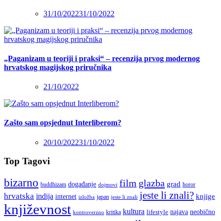
31/10/2022
31/10/2022
„Paganizam u teoriji i praksi“ – recenzija prvog modernog
hrvatskog magijskog priručnika
21/10/2022
Zašto sam opsjednut Interliberom?
20/10/2022
31/10/2022
Top Tagovi
bizarno
film
glazba
grad
događanje
buddhizam
horor
dojmovi
jeste li znali?
hrvatska
indija
knjige
internet
japan
jeste li znali
izložba
književnost
kultura
najava
lifestyle
neobično
kritika
kontroverzno