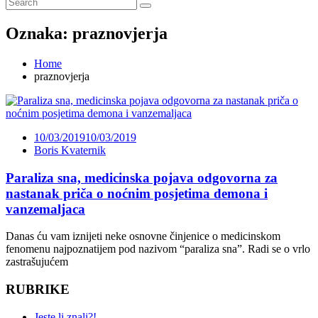
Oznaka:
praznovjerja
Home
praznovjerja
10/03/2019
10/03/2019
Boris Kvaternik
Paraliza sna, medicinska pojava odgovorna za
nastanak priča o noćnim posjetima demona i
vanzemaljaca
Danas ću vam iznijeti neke osnovne činjenice o medicinskom
fenomenu najpoznatijem pod nazivom “paraliza sna”. Radi se o vrlo
zastrašujućem
RUBRIKE
Jeste li znali?!