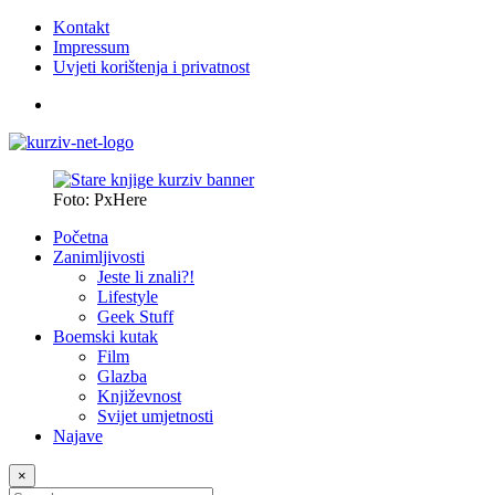
Kontakt
Impressum
Uvjeti korištenja i privatnost
Foto: PxHere
Početna
Zanimljivosti
Jeste li znali?!
Lifestyle
Geek Stuff
Boemski kutak
Film
Glazba
Književnost
Svijet umjetnosti
Najave
×