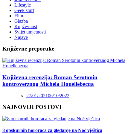
Lifestyle
Geek stuff
Film
Glazba
Književnost
Svijet umjetnosti
Najave
Književne preporuke
Književna recenzija: Roman Serotonin
kontroverznog Michela Houellebecqa
27/01/2021
06/10/2022
NAJNOVIJI POSTOVI
8 opskurnih hororaca za gledanje na Noć vještica