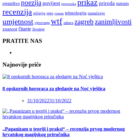
prikaz
poezija
povijest
priroda
putopis
pjesništvo
preporuka
recenzija
tehnologija
religija
tumačenje
retro
roman
wtf
umjetnost
zagreb
zanimljivosti
vjerovanja
zabava
čitanje
znanost
životinje
PRATITE NAS
Najnovije priče
8 opskurnih hororaca za gledanje na Noć vještica
31/10/2022
31/10/2022
„Paganizam u teoriji i praksi“ – recenzija prvog modernog
hrvatskog magijskog priručnika