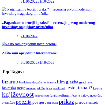
31/10/2022
31/10/2022
„Paganizam u teoriji i praksi“ – recenzija prvog modernog
hrvatskog magijskog priručnika
21/10/2022
Zašto sam opsjednut Interliberom?
20/10/2022
31/10/2022
Top Tagovi
bizarno
film
glazba
grad
događanje
buddhizam
horor
dojmovi
jeste li znali?
hrvatska
indija
knjige
internet
japan
jeste li znali
izložba
književnost
kultura
najava
lifestyle
neobično
kritika
kontroverzno
prikaz
poezija
povijest
priroda
putopis
pjesništvo
preporuka