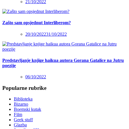
21/10/2022
Zašto sam opsjednut Interliberom?
20/10/2022
31/10/2022
Predstavljanje knjige haikua autora Gorana Gatalice na Jutru
poezije
06/10/2022
Popularne rubrike
Biblioteka
Bizarno
Boemski kutak
Film
Geek stuff
Glazba