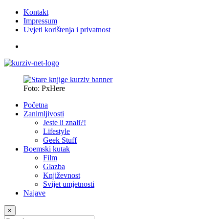
Kontakt
Impressum
Uvjeti korištenja i privatnost
Foto: PxHere
Početna
Zanimljivosti
Jeste li znali?!
Lifestyle
Geek Stuff
Boemski kutak
Film
Glazba
Književnost
Svijet umjetnosti
Najave
×