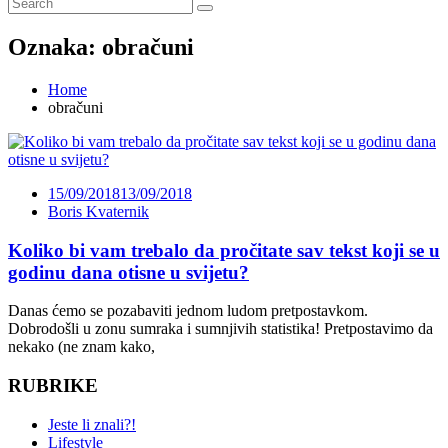
Oznaka:
obračuni
Home
obračuni
15/09/2018
13/09/2018
Boris Kvaternik
Koliko bi vam trebalo da pročitate sav tekst koji se u
godinu dana otisne u svijetu?
Danas ćemo se pozabaviti jednom ludom pretpostavkom.
Dobrodošli u zonu sumraka i sumnjivih statistika! Pretpostavimo da
nekako (ne znam kako,
RUBRIKE
Jeste li znali?!
Lifestyle