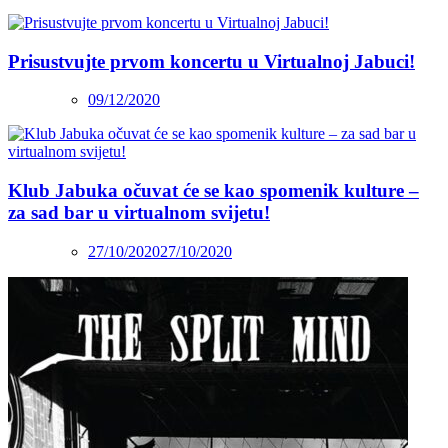
Prisustvujte prvom koncertu u Virtualnoj Jabuci!
09/12/2020
Klub Jabuka očuvat će se kao spomenik kulture –
za sad bar u virtualnom svijetu!
27/10/2020
27/10/2020