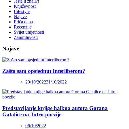
Jeste li znali?!
Književnost
Lifestyle
Najave
Priča dana
Recenzije
Svijet umjetnosti
Zanimljivosti
Najave
Zašto sam opsjednut Interliberom?
20/10/2022
31/10/2022
Predstavljanje knjige haikua autora Gorana
Gatalice na Jutru poezije
06/10/2022