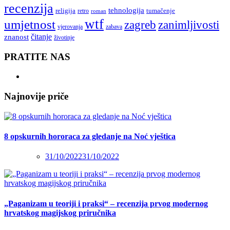
recenzija
tehnologija
religija
tumačenje
retro
roman
wtf
umjetnost
zagreb
zanimljivosti
vjerovanja
zabava
čitanje
znanost
životinje
PRATITE NAS
Najnovije priče
8 opskurnih hororaca za gledanje na Noć vještica
31/10/2022
31/10/2022
„Paganizam u teoriji i praksi“ – recenzija prvog modernog
hrvatskog magijskog priručnika