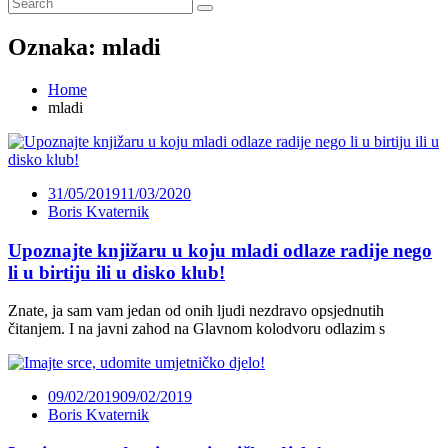
Oznaka:
mladi
Home
mladi
31/05/2019
11/03/2020
Boris Kvaternik
Upoznajte knjižaru u koju mladi odlaze radije nego
li u birtiju ili u disko klub!
Znate, ja sam vam jedan od onih ljudi nezdravo opsjednutih
čitanjem. I na javni zahod na Glavnom kolodvoru odlazim s
09/02/2019
09/02/2019
Boris Kvaternik