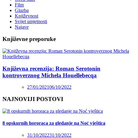
Film
Glazba
Književnost
Svijet umjetnosti
Najave
Književne preporuke
Književna recenzija: Roman Serotonin
kontroverznog Michela Houellebecqa
27/01/2021
06/10/2022
NAJNOVIJI POSTOVI
8 opskurnih hororaca za gledanje na Noć vještica
31/10/2022
31/10/2022