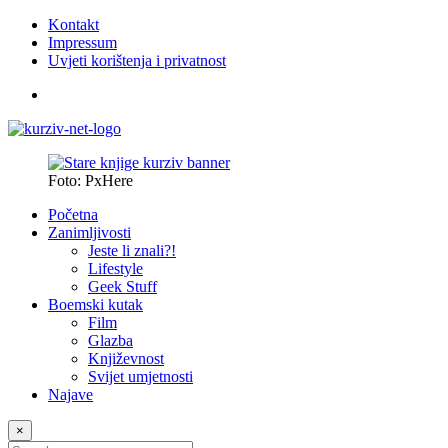
Kontakt
Impressum
Uvjeti korištenja i privatnost
Foto: PxHere
Početna
Zanimljivosti
Jeste li znali?!
Lifestyle
Geek Stuff
Boemski kutak
Film
Glazba
Književnost
Svijet umjetnosti
Najave
×