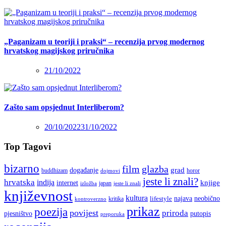
„Paganizam u teoriji i praksi“ – recenzija prvog modernog
hrvatskog magijskog priručnika
21/10/2022
Zašto sam opsjednut Interliberom?
20/10/2022
31/10/2022
Top Tagovi
bizarno
film
glazba
grad
događanje
buddhizam
horor
dojmovi
jeste li znali?
hrvatska
indija
knjige
internet
japan
jeste li znali
izložba
književnost
kultura
najava
lifestyle
neobično
kritika
kontroverzno
prikaz
poezija
povijest
priroda
putopis
pjesništvo
preporuka