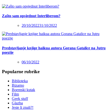
Zašto sam opsjednut Interliberom?
20/10/2022
31/10/2022
Predstavljanje knjige haikua autora Gorana Gatalice na Jutru
poezije
06/10/2022
Popularne rubrike
Biblioteka
Bizarno
Boemski kutak
Film
Geek stuff
Glazba
Jeste li znali?!