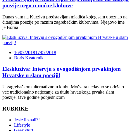
poezije nego u noćne klubove
Danas vam na Kurzivu predstavljam mladića kojeg sam upoznao na
čitanjima poezije po raznim zagrebačkim klubovima. Njegovo ime
je Borna
16/07/2018
17/07/2018
Boris Kvaternik
Ekskluziva: Intervju s ovogodišnjom prvakinjom
Hrvatske u slam poeziji!
U zagrebačkom alternativnom klubu Močvara nedavno se održalo
već tradicionalno natjecanje za titulu hrvatskoga prvaka slam
poezije. Ove godine pobjednicom
RUBRIKE
Jeste li znali?!
Lifestyle
Geek stuff