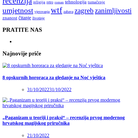
recenzija
tehnologija
religija
tumačenje
retro
roman
wtf
umjetnost
zagreb
zanimljivosti
vjerovanja
zabava
čitanje
znanost
životinje
PRATITE NAS
Najnovije priče
8 opskurnih hororaca za gledanje na Noć vještica
31/10/2022
31/10/2022
„Paganizam u teoriji i praksi“ – recenzija prvog modernog
hrvatskog magijskog priručnika
21/10/2022