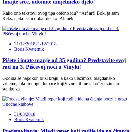
Imajte srce, udomite umjetničko djelo!
Kako ono tekstovi ovog tipa obično idu? “Arf arf! Bok, ja sam
Reks, i jako sam dobar dečko! Ali neki
21/12/2018
21/12/2018
Boris Kvaternik
Pišete i imate manje od 35 godina? Predstavite svoj
rad na 3. Piščevoj noći u Vinylu!
Godina se napokon bliži kraju, a kako ulazimo u blagdansko
vrijeme, tako mnoge domaće književne tribine također uzimaju
stanku za
31/08/2018
Boris Kvaternik
Predstavljanje: Mladi reper koji radije ide na čitanja