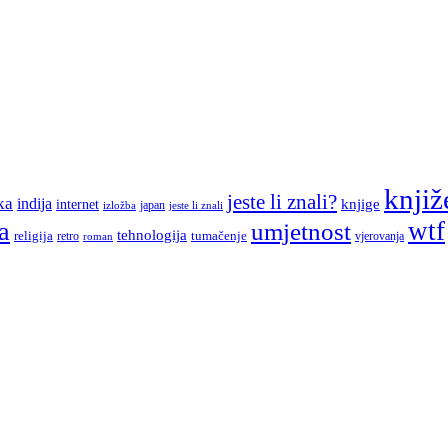
knjiž
jeste li znali?
ka
indija
knjige
internet
japan
jeste li znali
izložba
a
wtf
umjetnost
tehnologija
religija
tumačenje
retro
vjerovanja
roman