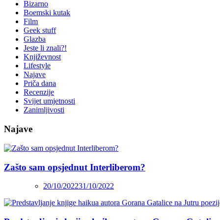
Bizarno
Boemski kutak
Film
Geek stuff
Glazba
Jeste li znali?!
Književnost
Lifestyle
Najave
Priča dana
Recenzije
Svijet umjetnosti
Zanimljivosti
Najave
Zašto sam opsjednut Interliberom?
20/10/2022
31/10/2022