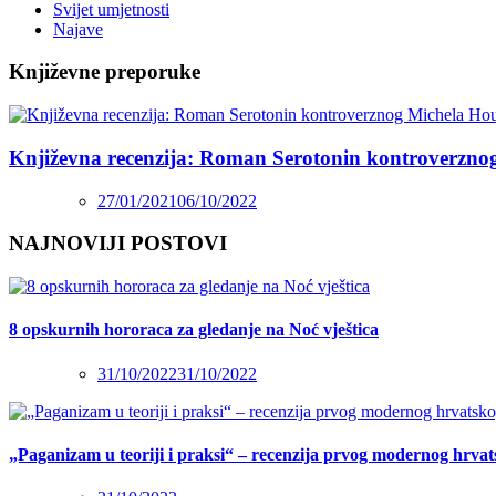
Svijet umjetnosti
Najave
Književne preporuke
Književna recenzija: Roman Serotonin kontroverzno
27/01/2021
06/10/2022
NAJNOVIJI POSTOVI
8 opskurnih hororaca za gledanje na Noć vještica
31/10/2022
31/10/2022
„Paganizam u teoriji i praksi“ – recenzija prvog modernog hrva