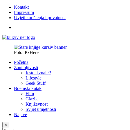
Kontakt
Impressum
Uvjeti korištenja i privatnost
Foto: PxHere
Početna
Zanimljivosti
Jeste li znali?!
Lifestyle
Geek Stuff
Boemski kutak
Film
Glazba
Književnost
Svijet umjetnosti
Najave
×