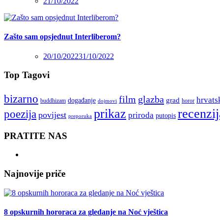
21/10/2022
Zašto sam opsjednut Interliberom?
20/10/2022
31/10/2022
Top Tagovi
bizarno
film
glazba
hrvats
grad
događanje
buddhizam
horor
dojmovi
recenzij
prikaz
poezija
povijest
priroda
putopis
preporuka
PRATITE NAS
Najnovije priče
8 opskurnih hororaca za gledanje na Noć vještica