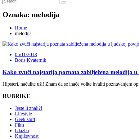
Oznaka:
melodija
Home
melodija
05/11/2018
Boris Kvaternik
Kako zvuči najstarija poznata zabilježena melodija u 
Hipsteri, naćulite uši! Znam da se inače volite hvaliti poznavanjem 
RUBRIKE
Jeste li znali?!
Lifestyle
Geek stuff
Film
Glazba
Književnost