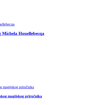
g Michela Houellebecqa
tskog magijskog priručnika