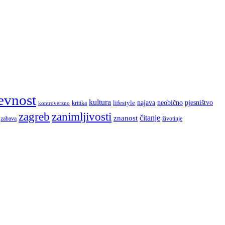
evnost
kultura
najava
lifestyle
neobično
pjesništvo
kritika
kontroverzno
zagreb
zanimljivosti
čitanje
znanost
zabava
životinje