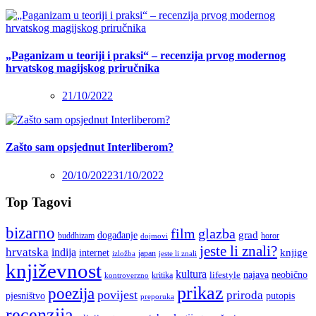
„Paganizam u teoriji i praksi“ – recenzija prvog modernog
hrvatskog magijskog priručnika
21/10/2022
Zašto sam opsjednut Interliberom?
20/10/2022
31/10/2022
Top Tagovi
bizarno
film
glazba
grad
događanje
buddhizam
horor
dojmovi
jeste li znali?
hrvatska
indija
knjige
internet
japan
jeste li znali
izložba
književnost
kultura
najava
lifestyle
neobično
kritika
kontroverzno
prikaz
poezija
povijest
priroda
putopis
pjesništvo
preporuka
recenzija