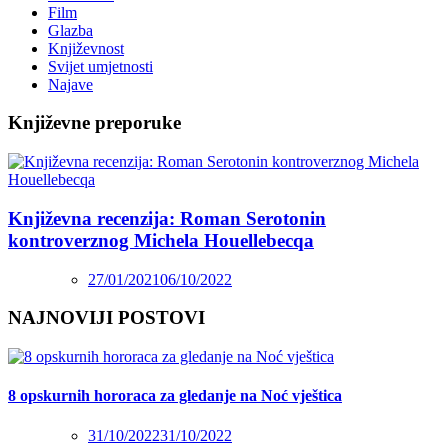
Film
Glazba
Književnost
Svijet umjetnosti
Najave
Književne preporuke
Književna recenzija: Roman Serotonin
kontroverznog Michela Houellebecqa
27/01/2021
06/10/2022
NAJNOVIJI POSTOVI
8 opskurnih hororaca za gledanje na Noć vještica
31/10/2022
31/10/2022