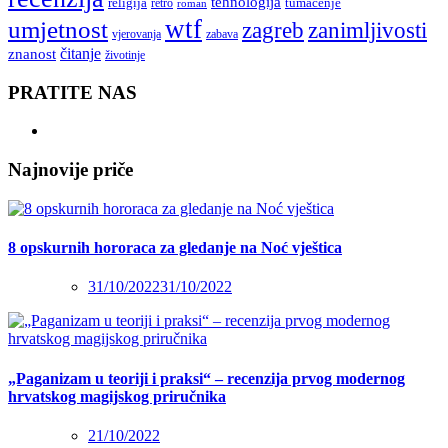
tehnologija
religija
tumačenje
retro
roman
wtf
umjetnost
zagreb
zanimljivosti
vjerovanja
zabava
čitanje
znanost
životinje
PRATITE NAS
Najnovije priče
8 opskurnih hororaca za gledanje na Noć vještica
31/10/2022
31/10/2022
„Paganizam u teoriji i praksi“ – recenzija prvog modernog
hrvatskog magijskog priručnika
21/10/2022