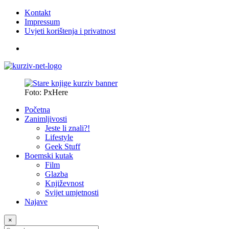
Kontakt
Impressum
Uvjeti korištenja i privatnost
Foto: PxHere
Početna
Zanimljivosti
Jeste li znali?!
Lifestyle
Geek Stuff
Boemski kutak
Film
Glazba
Književnost
Svijet umjetnosti
Najave
×