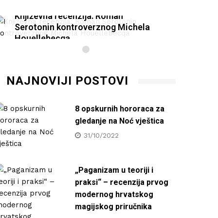
Književna recenzija: Roman
Knjiž
Serotonin kontroverznog Michela
Serot
Houellebecqa
Houel
27/01/2021
27/0
NAJNOVIJI POSTOVI
8 opskurnih hororaca za
gledanje na Noć vještica
31/10/2022
„Paganizam u teoriji i
praksi“ – recenzija prvog
modernog hrvatskog
magijskog priručnika