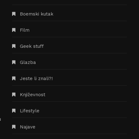
Boemski kutak
Film
Geek stuff
Glazba
Jeste li znali?!
Književnost
Časopis The Split Mind traži
Lifestyle
književne radove za novi broj,
u
natječaj je otvoren za sve!
Najave
14/07/2020