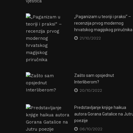
„Paganizam u teoriji i praksi“ –
recenzija prvog modernog
hrvatskog magijskog priručnika
21/10/2022
Zašto sam opsjednut
Interliberom?
20/10/2022
Klub Jabuka očuvat će se kao
spomenik kulture – za sad bar u
ncertu u
Predstavljanje knjige haikua
virtualnom svijetu!
autora Gorana Gatalice na Jutr
27/10/2020
poezije
06/10/2022