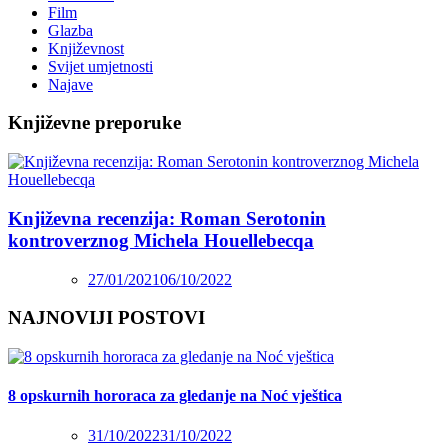
Film
Glazba
Književnost
Svijet umjetnosti
Najave
Književne preporuke
Književna recenzija: Roman Serotonin
kontroverznog Michela Houellebecqa
27/01/2021
06/10/2022
NAJNOVIJI POSTOVI
8 opskurnih hororaca za gledanje na Noć vještica
31/10/2022
31/10/2022