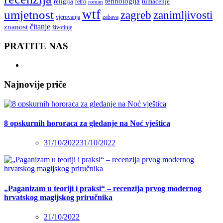
tehnologija
religija
tumačenje
retro
roman
wtf
umjetnost
zagreb
zanimljivosti
vjerovanja
zabava
čitanje
znanost
životinje
PRATITE NAS
Najnovije priče
8 opskurnih hororaca za gledanje na Noć vještica
31/10/2022
31/10/2022
„Paganizam u teoriji i praksi“ – recenzija prvog modernog
hrvatskog magijskog priručnika
21/10/2022