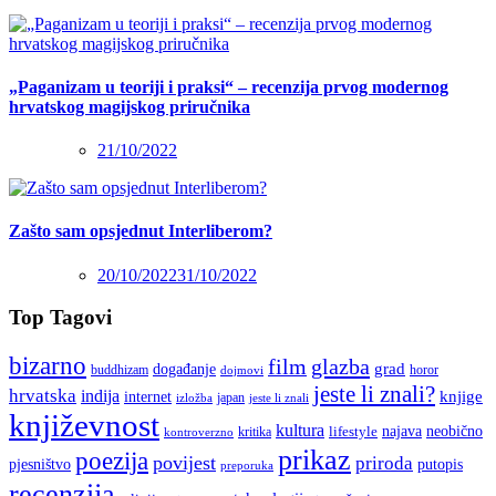
„Paganizam u teoriji i praksi“ – recenzija prvog modernog
hrvatskog magijskog priručnika
21/10/2022
Zašto sam opsjednut Interliberom?
20/10/2022
31/10/2022
Top Tagovi
bizarno
film
glazba
grad
događanje
buddhizam
horor
dojmovi
jeste li znali?
hrvatska
indija
knjige
internet
japan
jeste li znali
izložba
književnost
kultura
najava
lifestyle
neobično
kritika
kontroverzno
prikaz
poezija
povijest
priroda
putopis
pjesništvo
preporuka
recenzija