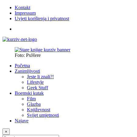
Kontakt
Impressum
Uvjeti korištenja i privatnost
Foto: PxHere
Početna
Zanimljivosti
Jeste li znali?!
Lifestyle
Geek Stuff
Boemski kutak
Film
Glazba
Književnost
Svijet umjetnosti
Najave
×