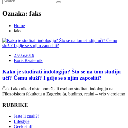
Oznaka:
faks
Home
faks
27/05/2019
Boris Kvaternik
Kako je studirati indologiju? Što se na tom studiju
uči? Čemu služi? I gdje se s njim zaposliti?
Čak i ako nikad niste pomišljali osobno studirati indologiju na
Filozofskom fakultetu u Zagrebu (a, budimo, realni – vrlo vjerojatno
RUBRIKE
Jeste li znali?!
Lifestyle
Geek stuff