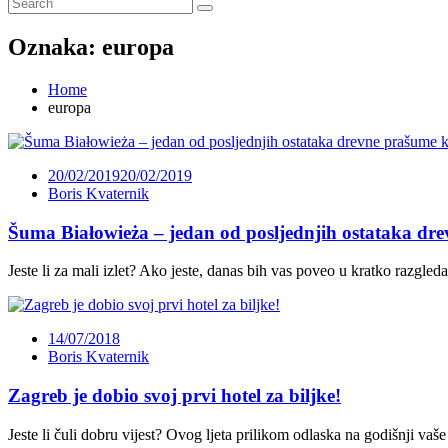
Oznaka:
europa
Home
europa
20/02/2019
20/02/2019
Boris Kvaternik
Šuma Białowieża – jedan od posljednjih ostataka dr
Jeste li za mali izlet? Ako jeste, danas bih vas poveo u kratko razgle
14/07/2018
Boris Kvaternik
Zagreb je dobio svoj prvi hotel za biljke!
Jeste li čuli dobru vijest? Ovog ljeta prilikom odlaska na godišnji vaše