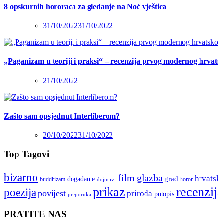
8 opskurnih hororaca za gledanje na Noć vještica
31/10/2022
31/10/2022
„Paganizam u teoriji i praksi“ – recenzija prvog modernog hrva
21/10/2022
Zašto sam opsjednut Interliberom?
20/10/2022
31/10/2022
Top Tagovi
bizarno
film
glazba
hrvats
grad
događanje
buddhizam
horor
dojmovi
recenzij
prikaz
poezija
povijest
priroda
putopis
preporuka
PRATITE NAS