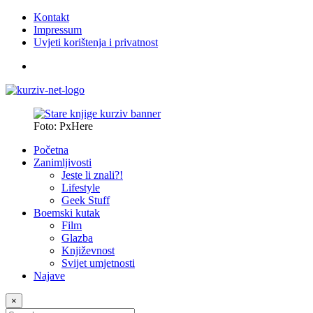
Kontakt
Impressum
Uvjeti korištenja i privatnost
Foto: PxHere
Početna
Zanimljivosti
Jeste li znali?!
Lifestyle
Geek Stuff
Boemski kutak
Film
Glazba
Književnost
Svijet umjetnosti
Najave
×