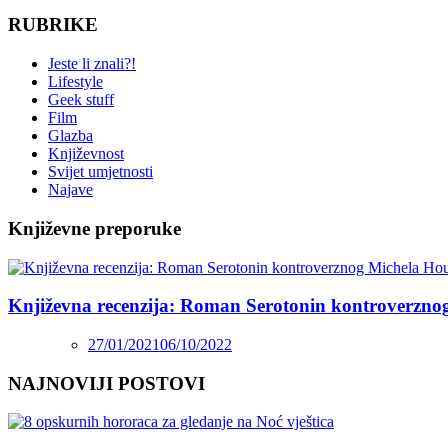
RUBRIKE
Jeste li znali?!
Lifestyle
Geek stuff
Film
Glazba
Književnost
Svijet umjetnosti
Najave
Književne preporuke
Književna recenzija: Roman Serotonin kontroverzno
27/01/2021
06/10/2022
NAJNOVIJI POSTOVI