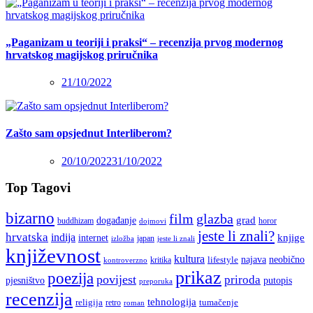
„Paganizam u teoriji i praksi“ – recenzija prvog modernog
hrvatskog magijskog priručnika
21/10/2022
Zašto sam opsjednut Interliberom?
20/10/2022
31/10/2022
Top Tagovi
bizarno
film
glazba
grad
događanje
buddhizam
horor
dojmovi
jeste li znali?
hrvatska
indija
knjige
internet
japan
jeste li znali
izložba
književnost
kultura
najava
lifestyle
neobično
kritika
kontroverzno
prikaz
poezija
povijest
priroda
putopis
pjesništvo
preporuka
recenzija
tehnologija
religija
tumačenje
retro
roman