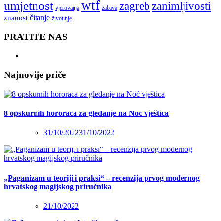
wtf
umjetnost
zagreb
zanimljivosti
vjerovanja
zabava
čitanje
znanost
životinje
PRATITE NAS
Najnovije priče
8 opskurnih hororaca za gledanje na Noć vještica
31/10/2022
31/10/2022
„Paganizam u teoriji i praksi“ – recenzija prvog modernog
hrvatskog magijskog priručnika
21/10/2022