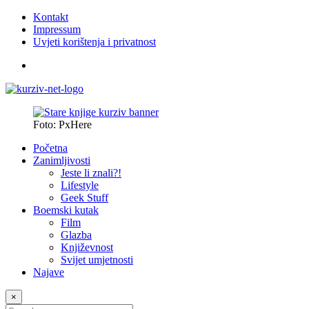
Kontakt
Impressum
Uvjeti korištenja i privatnost
Foto: PxHere
Početna
Zanimljivosti
Jeste li znali?!
Lifestyle
Geek Stuff
Boemski kutak
Film
Glazba
Književnost
Svijet umjetnosti
Najave
×