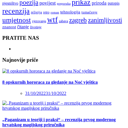
prikaz
poezija
povijest
priroda
putopis
pjesništvo
preporuka
recenzija
tehnologija
religija
tumačenje
retro
roman
wtf
umjetnost
zagreb
zanimljivosti
vjerovanja
zabava
čitanje
znanost
životinje
PRATITE NAS
Najnovije priče
8 opskurnih hororaca za gledanje na Noć vještica
31/10/2022
31/10/2022
„Paganizam u teoriji i praksi“ – recenzija prvog modernog
hrvatskog magijskog priručnika