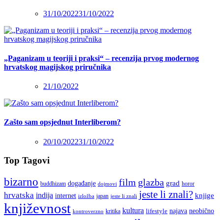
31/10/2022
31/10/2022
„Paganizam u teoriji i praksi“ – recenzija prvog modernog
hrvatskog magijskog priručnika
21/10/2022
Zašto sam opsjednut Interliberom?
20/10/2022
31/10/2022
Top Tagovi
bizarno
film
glazba
grad
događanje
buddhizam
horor
dojmovi
jeste li znali?
hrvatska
indija
knjige
internet
japan
jeste li znali
izložba
književnost
kultura
najava
lifestyle
neobično
kritika
kontroverzno