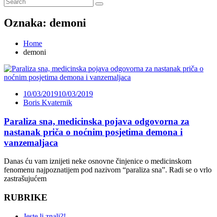
Oznaka:
demoni
Home
demoni
10/03/2019
10/03/2019
Boris Kvaternik
Paraliza sna, medicinska pojava odgovorna za
nastanak priča o noćnim posjetima demona i
vanzemaljaca
Danas ću vam iznijeti neke osnovne činjenice o medicinskom
fenomenu najpoznatijem pod nazivom “paraliza sna”. Radi se o vrlo
zastrašujućem
RUBRIKE
Jeste li znali?!