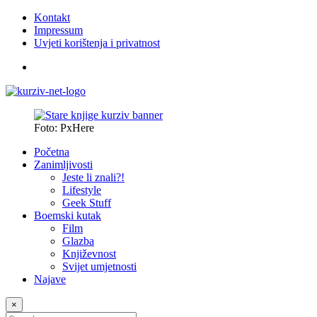
Kontakt
Impressum
Uvjeti korištenja i privatnost
Foto: PxHere
Početna
Zanimljivosti
Jeste li znali?!
Lifestyle
Geek Stuff
Boemski kutak
Film
Glazba
Književnost
Svijet umjetnosti
Najave
×