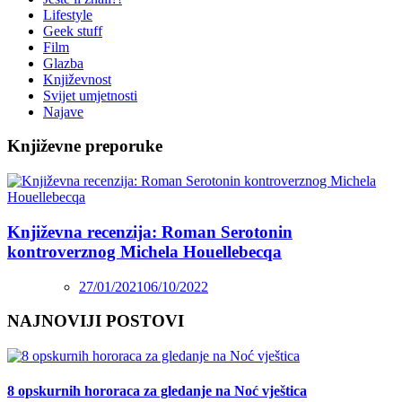
Lifestyle
Geek stuff
Film
Glazba
Književnost
Svijet umjetnosti
Najave
Književne preporuke
Književna recenzija: Roman Serotonin
kontroverznog Michela Houellebecqa
27/01/2021
06/10/2022
NAJNOVIJI POSTOVI
8 opskurnih hororaca za gledanje na Noć vještica