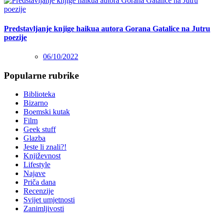
Predstavljanje knjige haikua autora Gorana Gatalice na Jutru
poezije
06/10/2022
Popularne rubrike
Biblioteka
Bizarno
Boemski kutak
Film
Geek stuff
Glazba
Jeste li znali?!
Književnost
Lifestyle
Najave
Priča dana
Recenzije
Svijet umjetnosti
Zanimljivosti