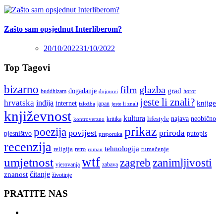
Zašto sam opsjednut Interliberom?
20/10/2022
31/10/2022
Top Tagovi
bizarno
film
glazba
grad
događanje
buddhizam
horor
dojmovi
jeste li znali?
hrvatska
indija
knjige
internet
japan
jeste li znali
izložba
književnost
kultura
najava
lifestyle
neobično
kritika
kontroverzno
prikaz
poezija
povijest
priroda
putopis
pjesništvo
preporuka
recenzija
tehnologija
religija
tumačenje
retro
roman
wtf
umjetnost
zagreb
zanimljivosti
vjerovanja
zabava
čitanje
znanost
životinje
PRATITE NAS