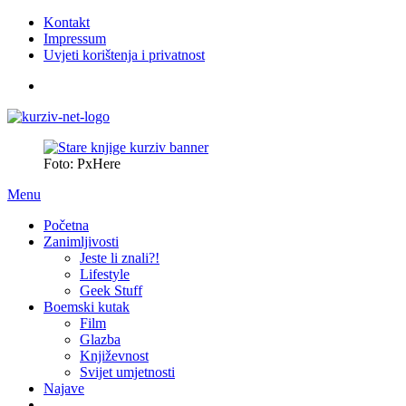
Kontakt
Impressum
Uvjeti korištenja i privatnost
Foto: PxHere
Menu
Početna
Zanimljivosti
Jeste li znali?!
Lifestyle
Geek Stuff
Boemski kutak
Film
Glazba
Književnost
Svijet umjetnosti
Najave