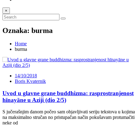
×
Oznaka:
burma
Home
burma
14/10/2018
Boris Kvaternik
Uvod u glavne grane buddhizma: rasprostranjenost
hīnayāne u Aziji (dio 2/5)
S jučerašnjim danom počeo sam objavljivati seriju tekstova u kojima
na maksimalno stručan no pristupačan način pokušavam protumačiti
neke od