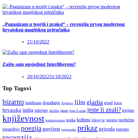
„Paganizam u teoriji i praksi“ – recenzija prvog modernog
hrvatskog magijskog priručnika
21/10/2022
Zašto sam opsjednut Interliberom?
20/10/2022
31/10/2022
Top Tagovi
bizarno
film
glazba
grad
događanje
buddhizam
horor
dojmovi
jeste li znali?
hrvatska
indija
knjige
internet
japan
jeste li znali
izložba
književnost
kultura
najava
lifestyle
neobično
kritika
kontroverzno
prikaz
poezija
povijest
priroda
putopis
pjesništvo
preporuka
recenzija