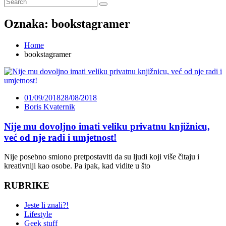
Oznaka:
bookstagramer
Home
bookstagramer
01/09/2018
28/08/2018
Boris Kvaternik
Nije mu dovoljno imati veliku privatnu knjižnicu,
već od nje radi i umjetnost!
Nije posebno smiono pretpostaviti da su ljudi koji više čitaju i
kreativniji kao osobe. Pa ipak, kad vidite u što
RUBRIKE
Jeste li znali?!
Lifestyle
Geek stuff