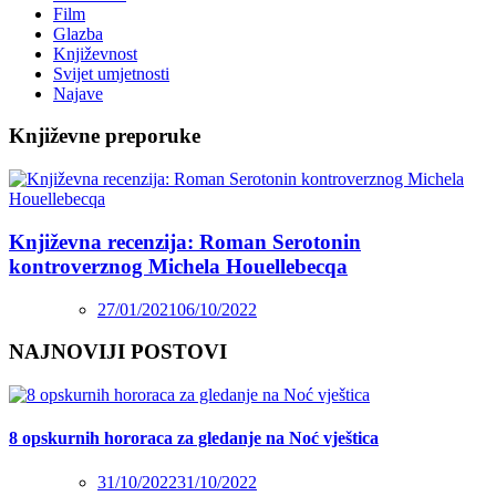
Film
Glazba
Književnost
Svijet umjetnosti
Najave
Književne preporuke
Književna recenzija: Roman Serotonin
kontroverznog Michela Houellebecqa
27/01/2021
06/10/2022
NAJNOVIJI POSTOVI
8 opskurnih hororaca za gledanje na Noć vještica
31/10/2022
31/10/2022