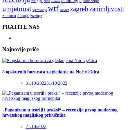
tehnologija
religija
tumačenje
retro
roman
wtf
umjetnost
zagreb
zanimljivosti
vjerovanja
zabava
čitanje
znanost
životinje
PRATITE NAS
Najnovije priče
8 opskurnih hororaca za gledanje na Noć vještica
31/10/2022
31/10/2022
„Paganizam u teoriji i praksi“ – recenzija prvog modernog
hrvatskog magijskog priručnika
21/10/2022