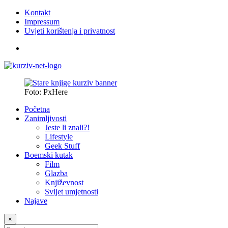
Kontakt
Impressum
Uvjeti korištenja i privatnost
Foto: PxHere
Početna
Zanimljivosti
Jeste li znali?!
Lifestyle
Geek Stuff
Boemski kutak
Film
Glazba
Književnost
Svijet umjetnosti
Najave
×