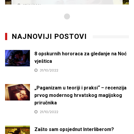
27/01/2021
NAJNOVIJI POSTOVI
8 opskurnih hororaca za gledanje na Noć
vještica
31/10/2022
„Paganizam u teoriji i praksi“ – recenzija
prvog modernog hrvatskog magijskog
priručnika
21/10/2022
Zašto sam opsjednut Interliberom?