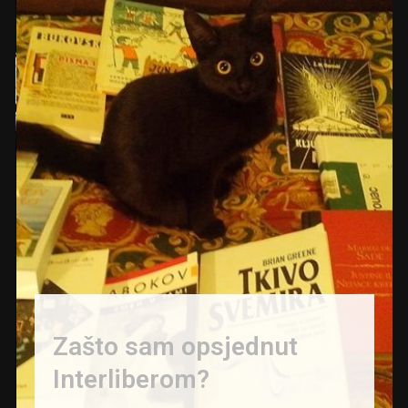
Zašto sam opsjednut
Interliberom?