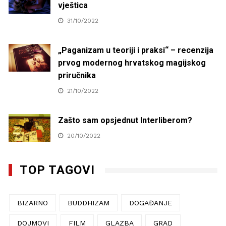
vještica
31/10/2022
„Paganizam u teoriji i praksi“ – recenzija
prvog modernog hrvatskog magijskog
priručnika
21/10/2022
Zašto sam opsjednut Interliberom?
20/10/2022
TOP TAGOVI
BIZARNO
BUDDHIZAM
DOGAĐANJE
DOJMOVI
FILM
GLAZBA
GRAD