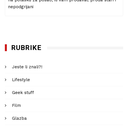
na polasku za posao, ili vam prodavač proda stari i
nepodgrijani
RUBRIKE
Jeste li znali?!
Lifestyle
Geek stuff
Film
Glazba