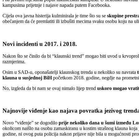
kampusima prijetnje i najave napada putem Facebooka.
Cijela ova javna histerija kulminirala je time što su se
skupine prestr
obećanjem da će premlatiti ili izbušiti mecima svaku osobu koju na u
Novi incidenti u 2017. i 2018.
Nakon što se činilo da bi “klaunski trend” mogao biti uvod u krvopr
razmjerima.
Osim u SAD-u, oponašatelji klaunskog trenda u nekoliko su navrata
klauna u susjednoj BiH
početkom 2018. godine, negdje na prometnic
No, izgleda da bi nam se ovaj nimalo lijep trend
uskoro mogao vrati
Najnovije viđenje kao najava povratka jezivog trend
Novo “viđenje” se dogodilo
prije nekoliko dana u šumi između L
okolicom naišlo na osobu zamaskiranu u kostim strašnog klauna koja 
godine, ni ovog puta policija nakon prijave nije bila u mogućnosti pronać