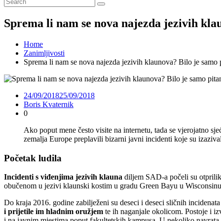
Sprema li nam se nova najezda jezivih kla
Home
Zanimljivosti
Sprema li nam se nova najezda jezivih klaunova? Bilo je samo 
24/09/2018
25/09/2018
Boris Kvaternik
0
Ako poput mene često visite na internetu, tada se vjerojatno sje
zemalja Europe preplavili bizarni javni incidenti koje su izazi
Početak ludila
Incidenti s viđenjima jezivih klauna
diljem SAD-a počeli su otprili
obučenom u jezivi klaunski kostim u gradu Green Bayu u Wisconsin
Do kraja 2016. godine zabilježeni su deseci i deseci sličnih incide
i prijetile im hladnim oružjem
te ih naganjale okolicom. Postoje i i
i na javnim mjestima poput fakultetskih kampusa. U nekoliko navrata