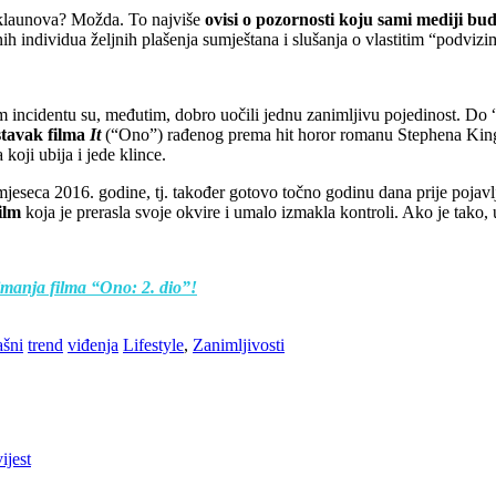
ih klaunova? Možda. To najviše
ovisi o pozornosti koju sami mediji bud
enih individua željnih plašenja sumještana i slušanja o vlastitim “podviz
m incidentu su, međutim, dobro uočili jednu zanimljivu pojedinost. Do
stavak filma
It
(“Ono”) rađenog prema hit horor romanu Stephena Kinga.
oji ubija i jede klince.
 mjeseca 2016. godine, tj. također gotovo točno godinu dana prije poja
ilm
koja je prerasla svoje okvire i umalo izmakla kontroli. Ako je tako
imanja filma “Ono: 2. dio”!
ašni
trend
viđenja
Lifestyle
,
Zanimljivosti
ijest