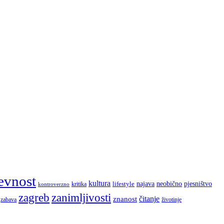
evnost
kultura
najava
lifestyle
neobično
pjesništvo
kritika
kontroverzno
zagreb
zanimljivosti
čitanje
znanost
zabava
životinje