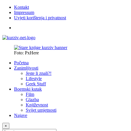
Kontakt
Impressum
Uvjeti korištenja i privatnost
Foto: PxHere
Početna
Zanimljivosti
Jeste li znali?!
Lifestyle
Geek Stuff
Boemski kutak
Film
Glazba
Književnost
Svijet umjetnosti
Najave
×