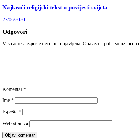
Najkraći religijski tekst u povijesti svijeta
23/06/2020
Odgovori
Vaša adresa e-pošte neće biti objavljena.
Obavezna polja su označena
Komentar
*
Ime
*
E-pošta
*
Web-stranica