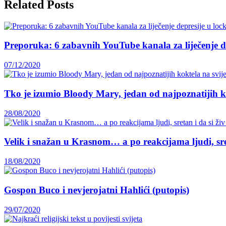
Related Posts
Preporuka: 6 zabavnih YouTube kanala za liječenje 
07/12/2020
Tko je izumio Bloody Mary, jedan od najpoznatijih k
28/08/2020
Velik i snažan u Krasnom… a po reakcijama ljudi, sret
18/08/2020
Gospon Buco i nevjerojatni Hahlići (putopis)
29/07/2020