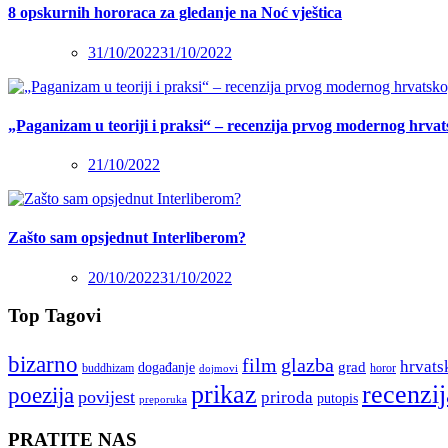
8 opskurnih hororaca za gledanje na Noć vještica
31/10/2022
31/10/2022
„Paganizam u teoriji i praksi“ – recenzija prvog modernog hrva
21/10/2022
Zašto sam opsjednut Interliberom?
20/10/2022
31/10/2022
Top Tagovi
bizarno
film
glazba
hrvats
grad
događanje
buddhizam
horor
dojmovi
recenzij
prikaz
poezija
povijest
priroda
putopis
preporuka
PRATITE NAS