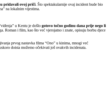
u pridavali ovoj priči
. Što spektakularnije ovaj incident bude bio
ima” na lokalnim vijestima.
 “viđenja” u Kentu je došlo
gotovo točno godinu dana prije nego li
 Roman i film, kao što već vjerojatno i znate, opisuju borbu djece
vljivanja prvog nastavka filma “Ono” u kinima, mnogi već
, uskoro doista možemo očekivati još ovakvih incidenata.