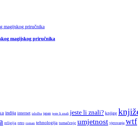
tskog magijskog priručnika
knjiž
jeste li znali?
ka
indija
knjige
internet
japan
jeste li znali
izložba
a
wtf
umjetnost
tehnologija
religija
tumačenje
retro
vjerovanja
roman