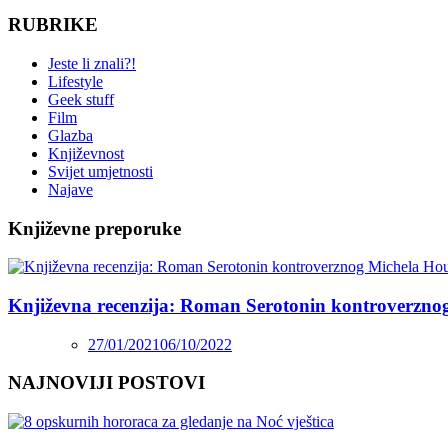
RUBRIKE
Jeste li znali?!
Lifestyle
Geek stuff
Film
Glazba
Književnost
Svijet umjetnosti
Najave
Književne preporuke
Književna recenzija: Roman Serotonin kontroverzno
27/01/2021
06/10/2022
NAJNOVIJI POSTOVI