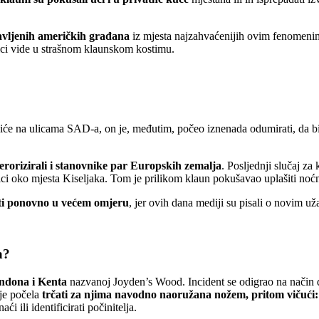
avljenih američkih građana
iz mjesta najzahvaćenijih ovim fenomen
lici vide u strašnom klaunskom kostimu.
oliće na ulicama SAD-a, on je, međutim, počeo iznenada odumirati, da b
terorizirali i stanovnike par Europskih zemalja
. Posljednji slučaj z
i oko mjesta Kiseljaka. Tom je prilikom klaun pokušavao uplašiti noć
ti ponovno u većem omjeru
, jer ovih dana mediji su pisali o novim u
a?
ondona i Kenta
nazvanoj Joyden’s Wood. Incident se odigrao na način d
je počela
trčati za njima navodno naoružana nožem, pritom vičući: “
i ili identificirati počinitelja.