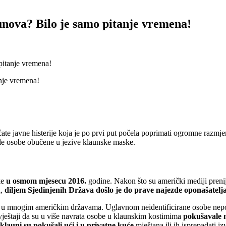
unova? Bilo je samo pitanje vremena!
pitanje vremena!
ćate javne histerije koja je po prvi put počela poprimati ogromne razmj
vale osobe obučene u jezive klaunske maske.
ke
u osmom mjesecu 2016.
godine. Nakon što su američki mediji preni
u,
diljem Sjedinjenih Država došlo je do prave najezde oponašatelj
nata u mnogim američkim državama. Uglavnom neidentificirane osobe ne
zvještaji da su u više navrata osobe u klaunskim kostimima
pokušavale 
klauni su pokušali ući i u privatne kuće
mještana ili ih isprepadati i