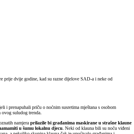
ere prije dvije godine, kad su razne dijelove SAD-a i neke od
jeli i prenapuhali priču o noćnim susretima mještana s osobom
a
ovog suludog trenda.
poznatih namjera
prilazile bi građanima maskirane u strašne klaune
namamiti u šumu lokalnu djecu
. Neki od klauna bili su noću viđeni
zvana, a nekoliko skupina klauna čak je upućivalo građanima i