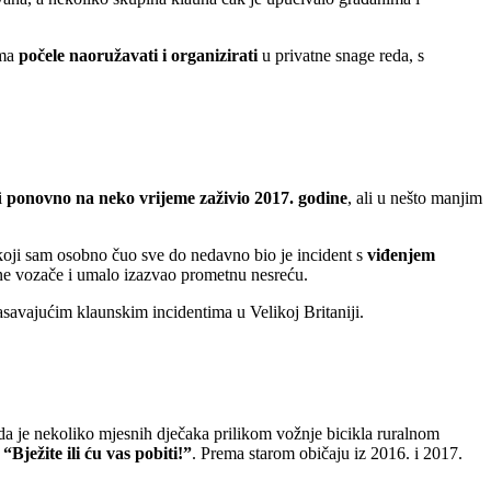
ima
počele naoružavati i organizirati
u privatne snage reda, s
i
ponovno na neko vrijeme zaživio 2017. godine
, ali u nešto manjim
a koji sam osobno čuo sve do nedavno bio je incident s
viđenjem
ne vozače i umalo izazvao prometnu nesreću.
žasavajućim klaunskim incidentima u Velikoj Britaniji.
a je nekoliko mjesnih dječaka prilikom vožnje bicikla ruralnom
Bježite ili ću vas pobiti!”
. Prema starom običaju iz 2016. i 2017.