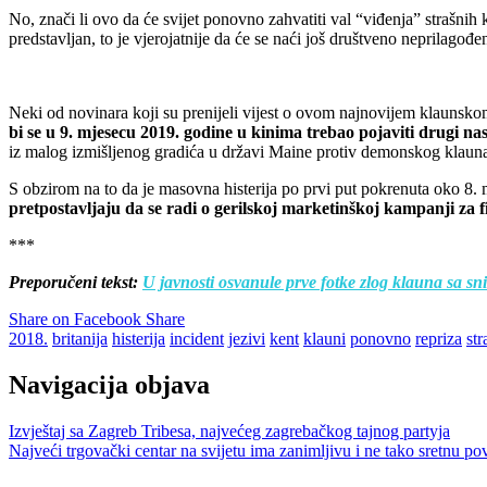
No, znači li ovo da će svijet ponovno zahvatiti val “viđenja” strašn
predstavljan, to je vjerojatnije da će se naći još društveno neprilagođ
Neki od novinara koji su prenijeli vijest o ovom najnovijem klaunsko
bi se u 9. mjesecu 2019. godine u kinima trebao pojaviti drugi na
iz malog izmišljenog gradića u državi Maine protiv demonskog klauna k
S obzirom na to da je masovna histerija po prvi put pokrenuta oko 8.
pretpostavljaju da se radi o gerilskoj marketinškoj kampanji za f
***
Preporučeni tekst:
U javnosti osvanule prve fotke zlog klauna sa sn
Share on Facebook
Share
2018.
britanija
histerija
incident
jezivi
kent
klauni
ponovno
repriza
str
Navigacija objava
Izvještaj sa Zagreb Tribesa, najvećeg zagrebačkog tajnog partyja
Najveći trgovački centar na svijetu ima zanimljivu i ne tako sretnu pov