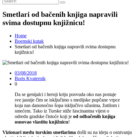
Smetlari od bačenih knjiga napravili
svima dostupnu knjižnicu!
Home
Boemski kutak
Smetlari od bačenih knjiga napravili svima dostupnu
knjižnicu!
03/08/2018
Boris Kvaternik
0
Da se genijalci i heroji kriju posvuda oko nas postaje
sve jasnije čim se isključimo s medijske pupčane vrpce
koja nas danonoćno šopa isključivo užasima, žutilom i
smećem. Tako iz Turske stiže fascinantna vijest o
odredu gradske čistoće koji je
od odbačenih knjiga
osnovao vlastitu knjižnicu
!
Vizionari među turskim smetlarima
došli su na ideju o osnivanju