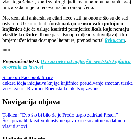
vlastitoga želuca, kao i svi drugi ljudi imaju potrebu nahraniti svoj
um, a sada im je to na ovaj način i omogućeno.
No, genijalni ankarski smetlari neće stati na onome što su do sad
ostvarili. U skoroj budućnosti
nadaju se osnovati i putujuću
knjižnicu
čije će usluge
koristiti primjerice škole koje nemaju
vlastite knjižnice
ili one pak nisu opremljene zadovoljavajućim
brojem učenicima dostupne literature, prenosi portal
6yka.com
.
***
Preporučeni tekst:
Ovo su neke od najljepših svjetskih knjižnica
otvorenih za javnost
Share on Facebook
Share
ankara
ideja
inicijativa
knjige
knjižnica
posuđivanje
smetlari
turska
vijest
zakon
Bizarno
,
Boemski kutak
,
Književnost
Navigacija objava
Tolkien: “Evo što bi bilo da je Frodo uspio zadržati Prsten”
Šest poznatih kreativnih ostvarenja za koje su autore nadahnuli
vlastiti snovi