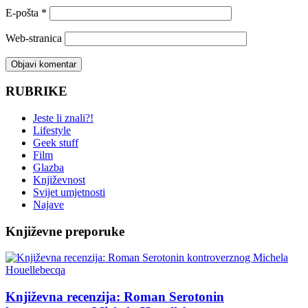
E-pošta
*
Web-stranica
RUBRIKE
Jeste li znali?!
Lifestyle
Geek stuff
Film
Glazba
Književnost
Svijet umjetnosti
Najave
Književne preporuke
Književna recenzija: Roman Serotonin