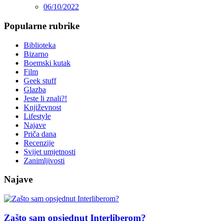
06/10/2022
Popularne rubrike
Biblioteka
Bizarno
Boemski kutak
Film
Geek stuff
Glazba
Jeste li znali?!
Književnost
Lifestyle
Najave
Priča dana
Recenzije
Svijet umjetnosti
Zanimljivosti
Najave
Zašto sam opsjednut Interliberom?