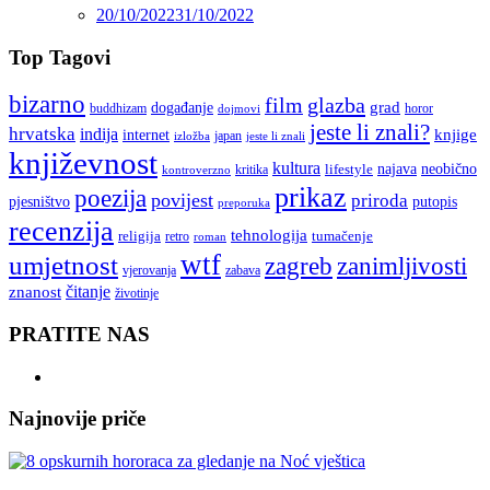
20/10/2022
31/10/2022
Top Tagovi
bizarno
film
glazba
grad
događanje
buddhizam
horor
dojmovi
jeste li znali?
hrvatska
indija
knjige
internet
japan
jeste li znali
izložba
književnost
kultura
najava
lifestyle
neobično
kritika
kontroverzno
prikaz
poezija
povijest
priroda
putopis
pjesništvo
preporuka
recenzija
tehnologija
religija
tumačenje
retro
roman
wtf
umjetnost
zagreb
zanimljivosti
vjerovanja
zabava
čitanje
znanost
životinje
PRATITE NAS
Najnovije priče