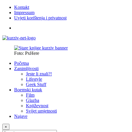
Kontakt
Impressum
Uvjeti korištenja i privatnost
Foto: PxHere
Početna
Zanimljivosti
Jeste li znali?!
Lifestyle
Geek Stuff
Boemski kutak
Film
Glazba
Književnost
Svijet umjetnosti
Najave
×