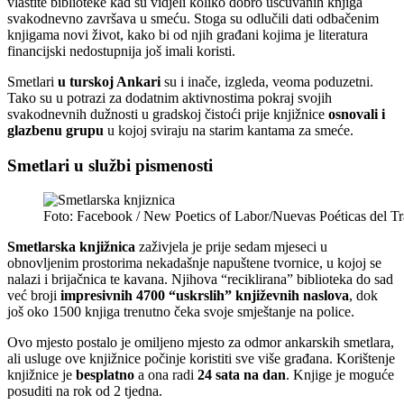
vlastite biblioteke kad su vidjeli koliko dobro uščuvanih knjiga
svakodnevno završava u smeću. Stoga su odlučili dati odbačenim
knjigama novi život, kako bi od njih građani kojima je literatura
financijski nedostupnija još imali koristi.
Smetlari
u turskoj Ankari
su i inače, izgleda, veoma poduzetni.
Tako su u potrazi za dodatnim aktivnostima pokraj svojih
svakodnevnih dužnosti u gradskoj čistoći prije knjižnice
osnovali i
glazbenu grupu
u kojoj sviraju na starim kantama za smeće.
Smetlari u službi pismenosti
Foto: Facebook / New Poetics of Labor/Nuevas Poéticas del Tr
Smetlarska knjižnica
zaživjela je prije sedam mjeseci u
obnovljenim prostorima nekadašnje napuštene tvornice, u kojoj se
nalazi i brijačnica te kavana. Njihova “reciklirana” biblioteka do sad
već broji
impresivnih 4700 “uskrslih” književnih naslova
, dok
još oko 1500 knjiga trenutno čeka svoje smještanje na police.
Ovo mjesto postalo je omiljeno mjesto za odmor ankarskih smetlara,
ali usluge ove knjižnice počinje koristiti sve više građana. Korištenje
knjižnice je
besplatno
a ona radi
24 sata na dan
. Knjige je moguće
posuditi na rok od 2 tjedna.