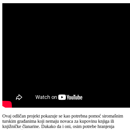
Ovaj odličan projekt pokazuje se kao potrebna pomoć siromašnim
turskim građanima koji nemaju novaca za kupovinu knjiga ili
knjižničke članarine. Dakako da i oni, osim potrebe hranjenja