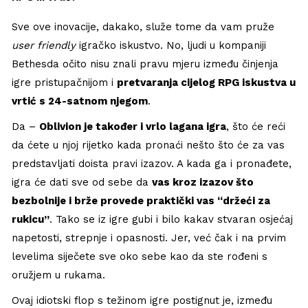
Sve ove inovacije, dakako, služe tome da vam pruže
user friendly
igračko iskustvo. No, ljudi u kompaniji
Bethesda očito nisu znali pravu mjeru između činjenja
igre pristupačnijom i
pretvaranja cijelog RPG iskustva u
vrtić s 24-satnom njegom
.
Da –
Oblivion je također i vrlo lagana igra
, što će reći
da ćete u njoj rijetko kada pronaći nešto što će za vas
predstavljati doista pravi izazov. A kada ga i pronađete,
igra će dati sve od sebe da
vas kroz izazov što
bezbolnije i brže provede praktički vas “držeći za
rukicu”
. Tako se iz igre gubi i bilo kakav stvaran osjećaj
napetosti, strepnje i opasnosti. Jer, već čak i na prvim
levelima siječete sve oko sebe kao da ste rođeni s
oružjem u rukama.
Ovaj idiotski flop s težinom igre postignut je, između