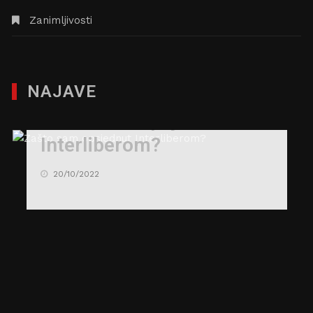
Zanimljivosti
NAJAVE
Zašto sam opsjednut
Interliberom?
20/10/2022