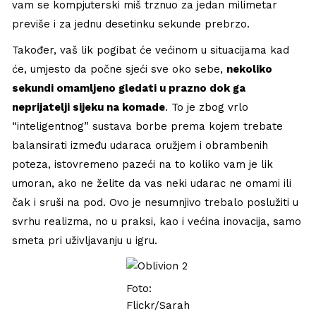
vam se kompjuterski miš trznuo za jedan milimetar
previše i za jednu desetinku sekunde prebrzo.
Također, vaš lik pogibat će većinom u situacijama kad
će, umjesto da počne sjeći sve oko sebe,
nekoliko
sekundi omamljeno gledati u prazno dok ga
neprijatelji sijeku na komade
. To je zbog vrlo
“inteligentnog” sustava borbe prema kojem trebate
balansirati između udaraca oružjem i obrambenih
poteza, istovremeno pazeći na to koliko vam je lik
umoran, ako ne želite da vas neki udarac ne omami ili
čak i sruši na pod. Ovo je nesumnjivo trebalo poslužiti u
svrhu realizma, no u praksi, kao i većina inovacija, samo
smeta pri uživljavanju u igru.
Foto:
Flickr/Sarah