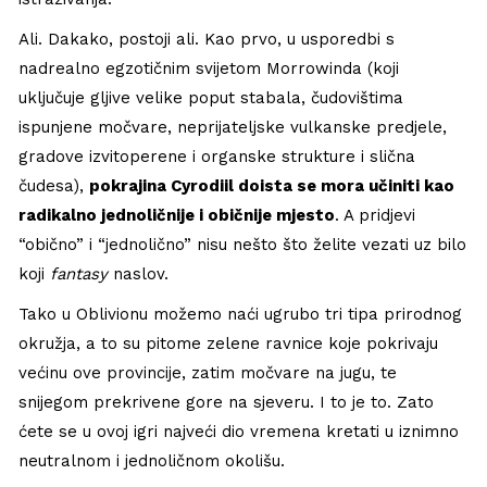
Ali. Dakako, postoji ali. Kao prvo, u usporedbi s
nadrealno egzotičnim svijetom Morrowinda (koji
uključuje gljive velike poput stabala, čudovištima
ispunjene močvare, neprijateljske vulkanske predjele,
gradove izvitoperene i organske strukture i slična
čudesa),
pokrajina Cyrodiil doista se mora učiniti kao
radikalno jednoličnije i običnije mjesto
. A pridjevi
“obično” i “jednolično” nisu nešto što želite vezati uz bilo
koji
fantasy
naslov.
Tako u Oblivionu možemo naći ugrubo tri tipa prirodnog
okružja, a to su pitome zelene ravnice koje pokrivaju
većinu ove provincije, zatim močvare na jugu, te
snijegom prekrivene gore na sjeveru. I to je to. Zato
ćete se u ovoj igri najveći dio vremena kretati u iznimno
neutralnom i jednoličnom okolišu.