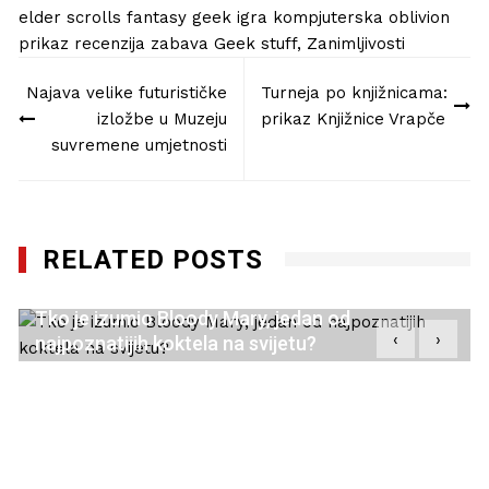
elder scrolls
fantasy
geek
igra
kompjuterska
oblivion
prikaz
recenzija
zabava
Geek stuff
,
Zanimljivosti
Navigacija
Najava velike futurističke
Turneja po knjižnicama:
objava
izložbe u Muzeju
prikaz Knjižnice Vrapče
suvremene umjetnosti
RELATED POSTS
Tko je izumio Bloody Mary, jedan od
‹
›
najpoznatijih koktela na svijetu?
28/08/2020