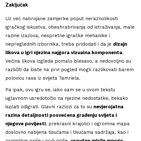
Zaključak
Uz već nabrojane zamjerke poput neraznolikosti
igračkog iskustva, obeshrabrivanja od istraživanja, male
razine izazova, nespretne igračke mehanike i
nepreglednih izbornika, treba pridodati i da je
dizajn
likova u igri njezina najgora vizualna komponenta
.
Većina likova izgleda pomalo blesavo, a nedovoljno su
različiti da biste na prvi pogled mogli razlikovati barem
polovicu rasa iz svijeta Tamriela.
Pa ipak, ovu igru se, iako sam se u ovom tekstu
uglavnom usredotočio na njezine nedostatke, itekako
isplati odigrati. Glavni razlozi za to su
nevjerojatna
razina detaljnosti posvećena građenju svijeta i
njegove povijesti
, prekrasni krajolici i ogromna mapa
doslovno nabijena tisućama i tisućama sadržaja, kao i
zanimljive priče i pod-priče,
usputne misije mnogo