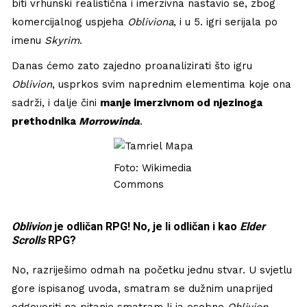
biti vrhunski realistična i imerzivna nastavio se, zbog
komercijalnog uspjeha
Obliviona
, i u 5. igri serijala po
imenu
Skyrim
.
Danas ćemo zato zajedno proanalizirati što igru
Oblivion
, usprkos svim naprednim elementima koje ona
sadrži, i dalje čini
manje imerzivnom od njezinoga
prethodnika
Morrowinda
.
Foto: Wikimedia
Commons
Oblivion
je odličan RPG! No, je li odličan i kao
Elder
Scrolls
RPG?
No, razriješimo odmah na početku jednu stvar. U svjetlu
gore ispisanog uvoda, smatram se dužnim unaprijed
odgovoriti na pitanje smatram li ja osobno
Oblivion