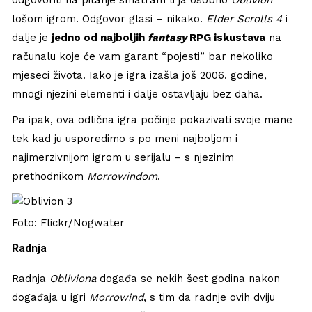
lošom igrom. Odgovor glasi – nikako.
Elder Scrolls 4
i
dalje je
jedno od najboljih
fantasy
RPG iskustava
na
računalu koje će vam garant “pojesti” bar nekoliko
mjeseci života. Iako je igra izašla još 2006. godine,
mnogi njezini elementi i dalje ostavljaju bez daha.
Pa ipak, ova odlična igra počinje pokazivati svoje mane
tek kad ju usporedimo s po meni najboljom i
najimerzivnijom igrom u serijalu – s njezinim
prethodnikom
Morrowindom
.
Foto: Flickr/Nogwater
Radnja
Radnja
Obliviona
događa se nekih šest godina nakon
događaja u igri
Morrowind
, s tim da radnje ovih dviju