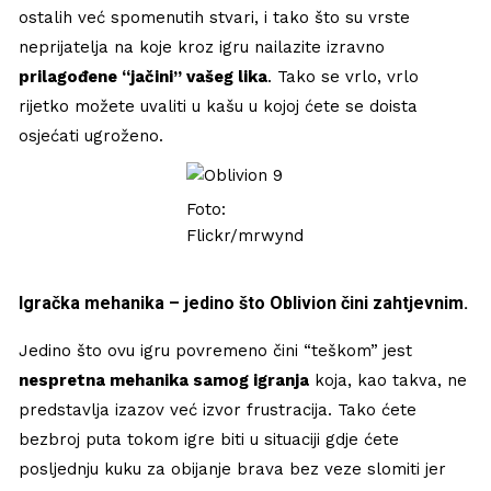
ostalih već spomenutih stvari, i tako što su vrste
neprijatelja na koje kroz igru nailazite izravno
prilagođene “jačini” vašeg lika
. Tako se vrlo, vrlo
rijetko možete uvaliti u kašu u kojoj ćete se doista
osjećati ugroženo.
Foto:
Flickr/mrwynd
Igračka mehanika – jedino što Oblivion čini zahtjevnim.
Jedino što ovu igru povremeno čini “teškom” jest
nespretna mehanika samog igranja
koja, kao takva, ne
predstavlja izazov već izvor frustracija. Tako ćete
bezbroj puta tokom igre biti u situaciji gdje ćete
posljednju kuku za obijanje brava bez veze slomiti jer