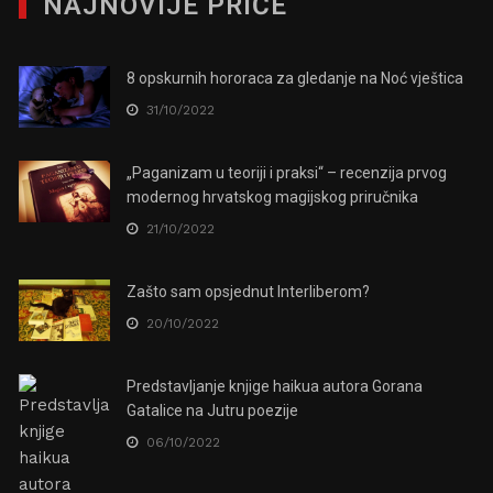
NAJNOVIJE PRIČE
8 opskurnih hororaca za gledanje na Noć vještica
31/10/2022
„Paganizam u teoriji i praksi“ – recenzija prvog
modernog hrvatskog magijskog priručnika
21/10/2022
Zašto sam opsjednut Interliberom?
20/10/2022
Predstavljanje knjige haikua autora Gorana
Gatalice na Jutru poezije
06/10/2022