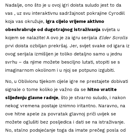
Nadalje, ono što je u ovoj igri doista suludo jest to da
vas , uz svu interaktivnu sadržajnost pokrajine Cyrodiil
koja vas okružuje,
igra cijelo vrijeme aktivno
obeshrabruje od dugotrajnog istraživanja
svijeta u
kojem se nalazite! A ovo je za igru serijala
Elder Scrolls
prvi doista ozbiljan prekršaj. Jer, svijet svake od igara iz
ovog serijala izmišljen je toliko detaljno samo u jednu
svrhu – da njime možete besciljno lutati, stopiti se s
imaginarnom okolinom i u njoj se potpuno izgubiti.
No, u Oblivionu tijekom cijele igre ne prestajete dobivati
signale o tome koliko je važno da se
hitno vratite
slijeđenju glavne radnje
, što je stvarno suludo, i nakon
nekog vremena postaje iznimno iritantno. Naravno, na
ove hitne apele za povratak glavnoj priči uvijek se
možete oglušiti bez posljedica i dati se na istraživanje.
No, stalno podsjećanje toga da imate prečeg posla od