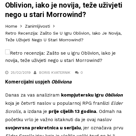
Oblivion, iako je novija, teže uživjeti
nego u stari Morrowind?
Home
Zanimljivosti
Retro Recenzija: Zašto Se U Igru Oblivion, Iako Je Novija,
Teže Uživjeti Nego U Stari Morrowind?
25/02/2019
BORIS KVATERNIK
0
Komercijalni uspjeh
Obliviona
Danas za vas analiziram
kompjutersku igru
Oblivion
koja je četvrti naslov u popularnoj RPG franšizi
Elder
Scrolls,
a izdana je
prije cijelih 13 godina
. Odmah na
početku vrlo je važno istaknuti da je ovaj naslov
svojevrsna prekretnica u serijalu
, jer označava prvu
Elder Scrolls
igru koja je uložila veliki trud ne bi li