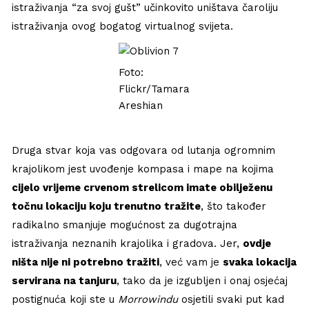
istraživanja “za svoj gušt” učinkovito uništava čaroliju
istraživanja ovog bogatog virtualnog svijeta.
Foto:
Flickr/Tamara
Areshian
Druga stvar koja vas odgovara od lutanja ogromnim
krajolikom jest uvođenje kompasa i mape na kojima
cijelo vrijeme crvenom strelicom imate obilježenu
točnu lokaciju koju trenutno tražite
, što također
radikalno smanjuje mogućnost za dugotrajna
istraživanja neznanih krajolika i gradova. Jer,
ovdje
ništa nije ni potrebno tražiti
, već vam je
svaka lokacija
servirana na tanjuru
, tako da je izgubljen i onaj osjećaj
postignuća koji ste u
Morrowindu
osjetili svaki put kad