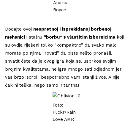
Andrea
Royce
Dodajte ovoj
nespretnoj i isprekidanoj borbenoj
mehanici
i stalnu
“borbu” s vlastitim izbornicima
koji
su ovdje riješeni toliko “kompaktno” da svako malo
morate po njima “rovati” da biste nešto pronašli, i
shvatit ćete da je ovog igra koja se, usprkos svojim
brojnim kvalitetama, ne igra mnogo sati odjednom jer
vas brzo iscrpi i bespotrebno vam istanji živce. A nije
čak ni teška, nego samo iritantna!
Foto:
Flickr/Rain
Love AMR