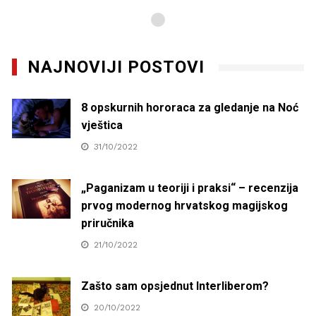
NAJNOVIJI POSTOVI
8 opskurnih hororaca za gledanje na Noć
vještica
31/10/2022
„Paganizam u teoriji i praksi“ – recenzija
prvog modernog hrvatskog magijskog
priručnika
21/10/2022
Zašto sam opsjednut Interliberom?
20/10/2022