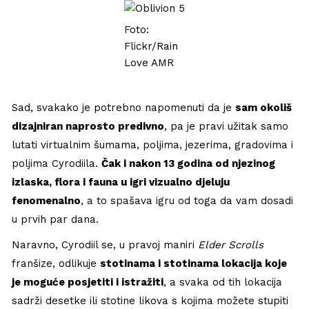
Foto:
Flickr/Rain
Love AMR
Sad, svakako je potrebno napomenuti da je
sam okoliš
dizajniran naprosto predivno
, pa je pravi užitak samo
lutati virtualnim šumama, poljima, jezerima, gradovima i
poljima Cyrodiila.
Čak i nakon 13 godina od njezinog
izlaska, flora i fauna u igri vizualno djeluju
fenomenalno
, a to spašava igru od toga da vam dosadi
u prvih par dana.
Naravno, Cyrodiil se, u pravoj maniri
Elder Scrolls
franšize, odlikuje
stotinama i stotinama lokacija koje
je moguće posjetiti i istražiti
, a svaka od tih lokacija
sadrži desetke ili stotine likova s kojima možete stupiti