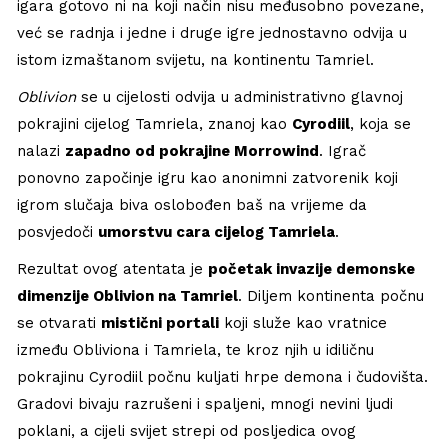
igara gotovo ni na koji način nisu međusobno povezane,
već se radnja i jedne i druge igre jednostavno odvija u
istom izmaštanom svijetu, na kontinentu Tamriel.
Oblivion
se u cijelosti odvija u administrativno glavnoj
pokrajini cijelog Tamriela, znanoj kao
Cyrodiil
, koja se
nalazi
zapadno od pokrajine Morrowind
. Igrač
ponovno započinje igru kao anonimni zatvorenik koji
igrom slučaja biva oslobođen baš na vrijeme da
posvjedoči
umorstvu cara cijelog Tamriela
.
Rezultat ovog atentata je
početak invazije demonske
dimenzije Oblivion na Tamriel
. Diljem kontinenta počnu
se otvarati
mistični portali
koji služe kao vratnice
između Obliviona i Tamriela, te kroz njih u idiličnu
pokrajinu Cyrodiil počnu kuljati hrpe demona i čudovišta.
Gradovi bivaju razrušeni i spaljeni, mnogi nevini ljudi
poklani, a cijeli svijet strepi od posljedica ovog