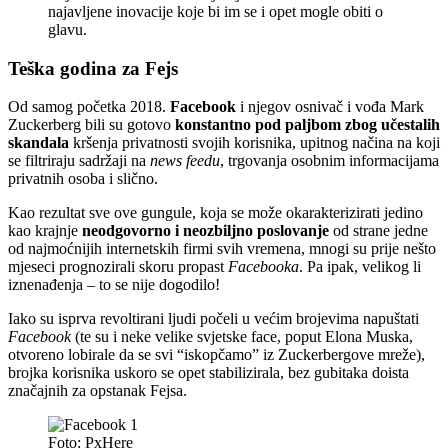
najavljene inovacije koje bi im se i opet mogle obiti o
glavu.
Teška godina za Fejs
Od samog početka 2018.
Facebook
i njegov osnivač i vođa Mark
Zuckerberg bili su gotovo
konstantno pod paljbom zbog učestalih
skandala
kršenja privatnosti svojih korisnika, upitnog načina na koji
se filtriraju sadržaji na
news feedu
, trgovanja osobnim informacijama
privatnih osoba i slično.
Kao rezultat sve ove gungule, koja se može okarakterizirati jedino
kao krajnje
neodgovorno i neozbiljno poslovanje
od strane jedne
od najmoćnijih internetskih firmi svih vremena, mnogi su prije nešto
mjeseci prognozirali skoru propast
Facebooka
. Pa ipak, velikog li
iznenađenja – to se nije dogodilo!
Iako su isprva revoltirani ljudi počeli u većim brojevima napuštati
Facebook
(te su i neke velike svjetske face, poput Elona Muska,
otvoreno lobirale da se svi “iskopčamo” iz Zuckerbergove mreže),
brojka korisnika uskoro se opet stabilizirala, bez gubitaka doista
značajnih za opstanak Fejsa.
Foto: PxHere