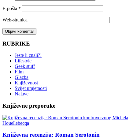
E-pošta
*
Web-stranica
RUBRIKE
Jeste li znali?!
Lifestyle
Geek stuff
Film
Glazba
Književnost
Svijet umjetnosti
Najave
Književne preporuke
Književna recenzija: Roman Serotonin