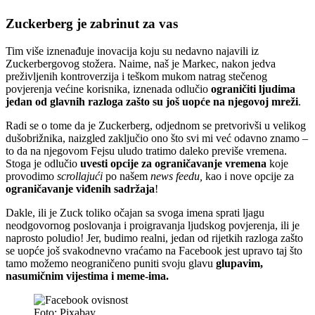
Zuckerberg je zabrinut za vas
Tim više iznenađuje inovacija koju su nedavno najavili iz
Zuckerbergovog stožera. Naime, naš je Markec, nakon jedva
preživljenih kontroverzija i teškom mukom natrag stečenog
povjerenja većine korisnika, iznenada odlučio
ograničiti ljudima
jedan od glavnih razloga zašto su još uopće na njegovoj mreži
.
Radi se o tome da je Zuckerberg, odjednom se pretvorivši u velikog
dušobrižnika, naizgled zaključio ono što svi mi već odavno znamo –
to da na njegovom Fejsu uludo tratimo daleko previše vremena.
Stoga je odlučio
uvesti opcije za ograničavanje vremena
koje
provodimo
scrollajući
po našem
news feedu,
kao i nove opcije za
ograničavanje viđenih sadržaja
!
Dakle, ili je Zuck toliko očajan sa svoga imena sprati ljagu
neodgovornog poslovanja i proigravanja ljudskog povjerenja, ili je
naprosto poludio! Jer, budimo realni, jedan od rijetkih razloga zašto
se uopće još svakodnevno vraćamo na Facebook jest upravo taj što
tamo možemo neograničeno puniti svoju glavu
glupavim,
nasumičnim vijestima i meme-ima.
Foto: Pixabay