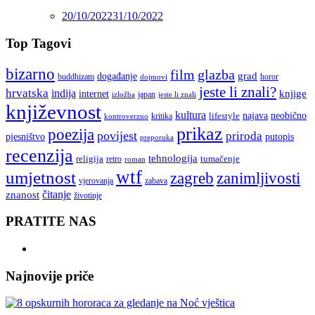
20/10/2022
31/10/2022
Top Tagovi
bizarno
film
glazba
grad
događanje
buddhizam
horor
dojmovi
jeste li znali?
hrvatska
indija
knjige
internet
japan
jeste li znali
izložba
književnost
kultura
najava
lifestyle
neobično
kritika
kontroverzno
prikaz
poezija
povijest
priroda
putopis
pjesništvo
preporuka
recenzija
tehnologija
religija
tumačenje
retro
roman
wtf
umjetnost
zagreb
zanimljivosti
vjerovanja
zabava
čitanje
znanost
životinje
PRATITE NAS
Najnovije priče