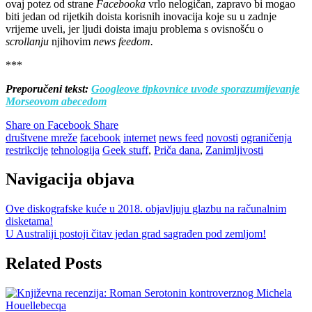
ovaj potez od strane
Facebooka
vrlo nelogičan, zapravo bi mogao
biti jedan od rijetkih doista korisnih inovacija koje su u zadnje
vrijeme uveli, jer ljudi doista imaju problema s ovisnošću o
scrollanju
njihovim
news feedom.
***
Preporučeni tekst:
Googleove tipkovnice uvode sporazumijevanje
Morseovom abecedom
Share on Facebook
Share
društvene mreže
facebook
internet
news feed
novosti
ograničenja
restrikcije
tehnologija
Geek stuff
,
Priča dana
,
Zanimljivosti
Navigacija objava
Ove diskografske kuće u 2018. objavljuju glazbu na računalnim
disketama!
U Australiji postoji čitav jedan grad sagrađen pod zemljom!
Related Posts