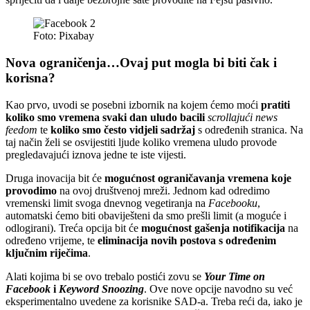
Foto: Pixabay
Nova ograničenja…Ovaj put mogla bi biti čak i
korisna?
Kao prvo, uvodi se posebni izbornik na kojem ćemo moći
pratiti
koliko smo vremena svaki dan uludo bacili
scrollajući
news
feedom
te
koliko smo često vidjeli sadržaj
s određenih stranica. Na
taj način želi se osvijestiti ljude koliko vremena uludo provode
pregledavajući iznova jedne te iste vijesti.
Druga inovacija bit će
mogućnost ograničavanja vremena koje
provodimo
na ovoj društvenoj mreži. Jednom kad odredimo
vremenski limit svoga dnevnog vegetiranja na
Facebooku
,
automatski ćemo biti obaviješteni da smo prešli limit (a moguće i
odlogirani). Treća opcija bit će
mogućnost gašenja notifikacija
na
određeno vrijeme, te
eliminacija novih postova s određenim
ključnim riječima
.
Alati kojima bi se ovo trebalo postići zovu se
Your Time on
Facebook
i
Keyword Snoozing
. Ove nove opcije navodno su već
eksperimentalno uvedene za korisnike SAD-a. Treba reći da, iako je