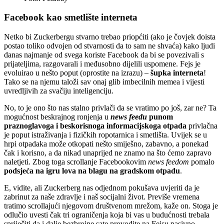
Facebook kao smetlište interneta
Netko bi Zuckerbergu stvarno trebao priopćiti (ako je čovjek doista
postao toliko odvojen od stvarnosti da to sam ne shvaća) kako ljudi
danas najmanje od svega koriste Facebook da bi se povezivali s
prijateljima, razgovarali i međusobno dijelili uspomene. Fejs je
evoluirao u nešto poput (oprostite na izrazu) –
šupka interneta
!
Tako se na njemu taloži sav onaj glib imbecilnih memea i vijesti
uvredljivih za svačiju inteligenciju.
No, to je ono što nas stalno privlači da se vratimo po još, zar ne? Ta
mogućnost beskrajnog ronjenja u
news feedu
punom
praznoglavoga i beskorisnoga informacijskoga otpada
privlačna
je poput istraživanja i fizičkih ropotarnica i smetlišta. Uvijek se u
hrpi otpadaka može otkopati nešto smiješno, zabavno, a ponekad
čak i korisno, a da nikad unaprijed ne znamo na što ćemo zapravo
naletjeti. Zbog toga scrollanje Facebookovim
news feedom
pomalo
podsjeća na igru lova na blagu na gradskom otpadu
.
E, vidite, ali Zuckerberg nas odjednom pokušava uvjeriti da je
zabrinut za naše zdravlje i naš socijalni život. Previše vremena
tratimo scrollajući njegovom društvenom mrežom, kaže on. Stoga je
odlučio uvesti čak tri ograničenja koja bi vas u budućnosti trebala
spriječiti da i dalje bezbrojne sate provodite na Fejsu pasivno.