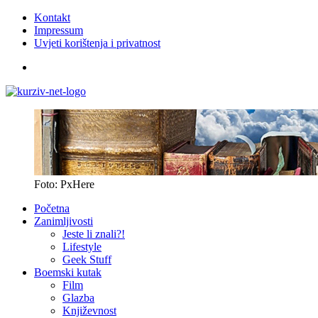
Kontakt
Impressum
Uvjeti korištenja i privatnost
Foto: PxHere
Početna
Zanimljivosti
Jeste li znali?!
Lifestyle
Geek Stuff
Boemski kutak
Film
Glazba
Književnost