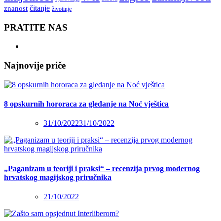
čitanje
znanost
životinje
PRATITE NAS
Najnovije priče
8 opskurnih hororaca za gledanje na Noć vještica
31/10/2022
31/10/2022
„Paganizam u teoriji i praksi“ – recenzija prvog modernog
hrvatskog magijskog priručnika
21/10/2022