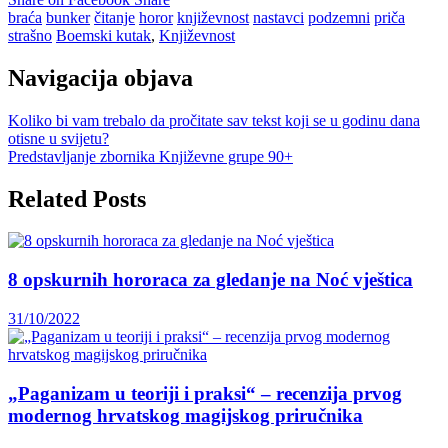
braća
bunker
čitanje
horor
književnost
nastavci
podzemni
priča
strašno
Boemski kutak
,
Književnost
Navigacija objava
Koliko bi vam trebalo da pročitate sav tekst koji se u godinu dana
otisne u svijetu?
Predstavljanje zbornika Književne grupe 90+
Related Posts
8 opskurnih hororaca za gledanje na Noć vještica
31/10/2022
„Paganizam u teoriji i praksi“ – recenzija prvog
modernog hrvatskog magijskog priručnika