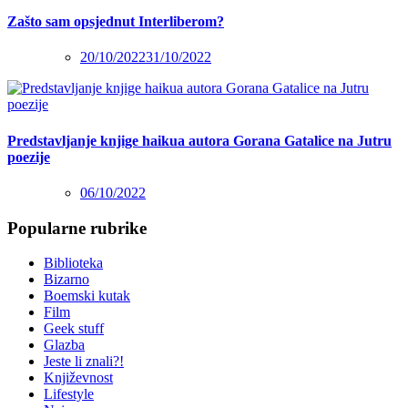
Zašto sam opsjednut Interliberom?
20/10/2022
31/10/2022
Predstavljanje knjige haikua autora Gorana Gatalice na Jutru
poezije
06/10/2022
Popularne rubrike
Biblioteka
Bizarno
Boemski kutak
Film
Geek stuff
Glazba
Jeste li znali?!
Književnost
Lifestyle