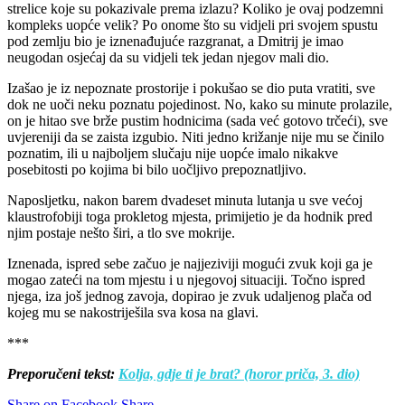
strelice koje su pokazivale prema izlazu? Koliko je ovaj podzemni
kompleks uopće velik? Po onome što su vidjeli pri svojem spustu
pod zemlju bio je iznenađujuće razgranat, a Dmitrij je imao
neugodan osjećaj da su vidjeli tek jedan njegov mali dio.
Izašao je iz nepoznate prostorije i pokušao se dio puta vratiti, sve
dok ne uoči neku poznatu pojedinost. No, kako su minute prolazile,
on je hitao sve brže pustim hodnicima (sada već gotovo trčeći), sve
uvjereniji da se zaista izgubio. Niti jedno križanje nije mu se činilo
poznatim, ili u najboljem slučaju nije uopće imalo nikakve
posebitosti po kojima bi bilo uočljivo prepoznatljivo.
Naposljetku, nakon barem dvadeset minuta lutanja u sve većoj
klaustrofobiji toga prokletog mjesta, primijetio je da hodnik pred
njim postaje nešto širi, a tlo sve mokrije.
Iznenada, ispred sebe začuo je najjeziviji mogući zvuk koji ga je
mogao zateći na tom mjestu i u njegovoj situaciji. Točno ispred
njega, iza još jednog zavoja, dopirao je zvuk udaljenog plača od
kojeg mu se nakostriješila sva kosa na glavi.
***
Preporučeni tekst:
Kolja, gdje ti je brat? (horor priča, 3. dio)
Share on Facebook
Share