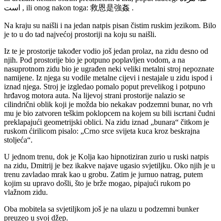
است , ili onog nakon toga: 救恩是強姦 .
Na kraju su naišli i na jedan natpis pisan čistim ruskim jezikom. Bilo
je to u do tad najvećoj prostoriji na koju su naišli.
Iz te je prostorije također vodio još jedan prolaz, na zidu desno od
njih. Pod prostorije bio je potpuno poplavljen vodom, a na
nasuprotnom zidu bio je ugrađen neki veliki metalni stroj nepoznate
namijene. Iz njega su vodile metalne cijevi i nestajale u zidu ispod i
iznad njega. Stroj je izgledao pomalo poput prevelikog i potpuno
hrđavog motora auta. Na lijevoj strani prostorije nalazio se
cilindrični oblik koji je možda bio nekakav podzemni bunar, no vrh
mu je bio zatvoren teškim poklopcem na kojem su bili iscrtani čudni
preklapajući geometrijski oblici. Na zidu iznad „bunara“ čitkom je
ruskom ćirilicom pisalo: „Crno srce svijeta kuca kroz beskrajna
stoljeća“.
U jednom trenu, dok je Kolja kao hipnotiziran zurio u ruski natpis
na zidu, Dmitrij je bez ikakve najave ugasio svjetiljku. Oko njih je u
trenu zavladao mrak kao u grobu. Zatim je jurnuo natrag, putem
kojim su upravo došli, što je brže mogao, pipajući rukom po
vlažnom zidu.
Oba mobitela sa svjetiljkom još je na ulazu u podzemni bunker
preuzeo u svoj džep.