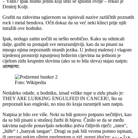
– Vidiš? Ipak nismo jedini koji smo se spustili ovdje – rekao je
Dmitrij Kolji.
Grafiti na zidovima uglavnom su ispisivali nazive različitih poznatih
rock i metal bendova. Očit dokaz da su već neki klinci prije njih
istražili ove hodnike.
Ipak, nedugo zatim uočili su nešto neobično. Kako su odmicali
dalje, grafiti su postajali sve nerazumljiviji, kao da su pisani na
mnogo njima nepoznatih stranih jezika. U jednoj malenoj i vlagom
izjedenoj prostoriji ispunjenoj hrđavim cijevima na jednom je
cijelom zidu krupnim slovima (ako su to bila slova) stajao natpis:
आत्महत्या.
Foto: Wikipedia
Nedaleko odatle, u hodniku, iznad velike rupe u zidu pisalo je:
THEY ARE LURKING ENGULFED IN CANCER!, što su
prepoznali kao engleski, no nisu do kraja razumjeli sam natpis.
Natpisa je bilo sve više. Neki su bili gotovo potpuno nečitljivi, kao
da su bili pisani u strašnoj žurbi ili bijesu. Činilo se da se među
takvima najviše ponavljalo nekoliko jedva čitljivih riječi: „isten“,
„hilfe“ i „banyak tangan“. Drugi su pak bili veoma pomno ispisani,
ili urezani nekim oštrim predmetom u zid, poput idućeg: خدا مرده