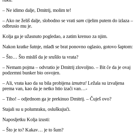
– Ne idimo dalje, Dmitrij, molim te!
– Ako ne želiš dalje, slobodno se vrati
sam
cijelim putem do izlaza –
odbrusio mu je.
Kolja ga je užasnuto pogledao, a zatim krenuo za njim.
Nakon kratke šutnje, mlađi se brat ponovno oglasio, gotovo šaptom:
– Što… Što misliš da je srušilo ta vrata?
– Nemam pojma – odvratio je Dmitrij zlovoljno. – Bit će da je ovaj
podzemni bunker bio osvojen.
– Ali, vrata kao da su bila probijena
iznutra!
Ležala su izvaljena
prema van, kao da je netko htio izaći van…-
– Tiho! – odjednom ga je prekinuo Dmitrij. – Čuješ ovo?
Stajali su u polumraku, osluškujući.
Naposljetku Kolja izusti:
– Što je to? Kakav… je to šum?