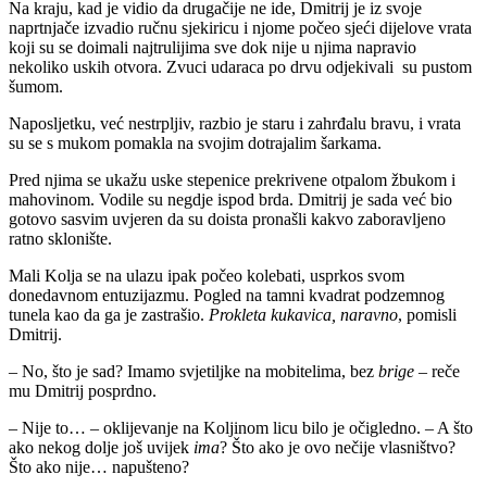
Na kraju, kad je vidio da drugačije ne ide, Dmitrij je iz svoje
naprtnjače izvadio ručnu sjekiricu i njome počeo sjeći dijelove vrata
koji su se doimali najtrulijima sve dok nije u njima napravio
nekoliko uskih otvora. Zvuci udaraca po drvu odjekivali su pustom
šumom.
Naposljetku, već nestrpljiv, razbio je staru i zahrđalu bravu, i vrata
su se s mukom pomakla na svojim dotrajalim šarkama.
Pred njima se ukažu uske stepenice prekrivene otpalom žbukom i
mahovinom. Vodile su negdje ispod brda. Dmitrij je sada već bio
gotovo sasvim uvjeren da su doista pronašli kakvo zaboravljeno
ratno sklonište.
Mali Kolja se na ulazu ipak počeo kolebati, usprkos svom
donedavnom entuzijazmu. Pogled na tamni kvadrat podzemnog
tunela kao da ga je zastrašio.
Prokleta kukavica, naravno
, pomisli
Dmitrij.
– No, što je sad? Imamo svjetiljke na mobitelima, bez
brige
– reče
mu Dmitrij posprdno.
– Nije to… – oklijevanje na Koljinom licu bilo je očigledno. – A što
ako nekog dolje još uvijek
ima
? Što ako je ovo nečije vlasništvo?
Što ako nije… napušteno?