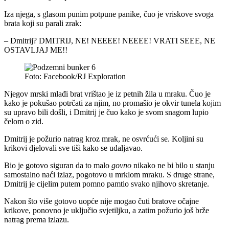
Iza njega, s glasom punim potpune panike, čuo je vriskove svoga
brata koji su parali zrak:
– Dmitrij? DMITRIJ, NE! NEEEE! NEEEE! VRATI SEEE, NE
OSTAVLJAJ ME!!
Foto: Facebook/RJ Exploration
Njegov mrski mlađi brat vrištao je iz petnih žila u mraku. Čuo je
kako je pokušao potrčati za njim, no promašio je okvir tunela kojim
su upravo bili došli, i Dmitrij je čuo kako je svom snagom lupio
čelom o zid.
Dmitrij je požurio natrag kroz mrak, ne osvrćući se. Koljini su
krikovi djelovali sve tiši kako se udaljavao.
Bio je gotovo siguran da to malo
govno
nikako ne bi bilo u stanju
samostalno naći izlaz, pogotovo u mrklom mraku. S druge strane,
Dmitrij je cijelim putem pomno pamtio svako njihovo skretanje.
Nakon što više gotovo uopće nije mogao čuti bratove očajne
krikove, ponovno je uključio svjetiljku, a zatim požurio još brže
natrag prema izlazu.