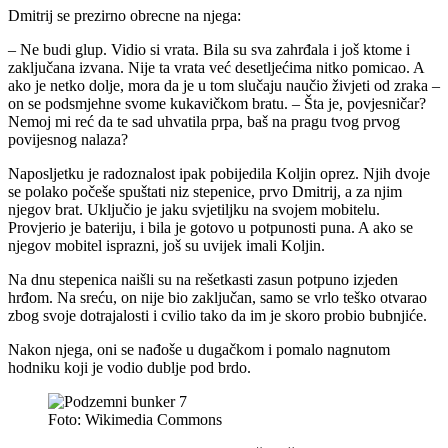
Dmitrij se prezirno obrecne na njega:
– Ne budi glup. Vidio si vrata. Bila su sva zahrđala i još ktome i
zaključana izvana. Nije ta vrata već desetljećima nitko pomicao. A
ako je netko dolje, mora da je u tom slučaju naučio živjeti od zraka –
on se podsmjehne svome kukavičkom bratu. – Šta je, povjesničar?
Nemoj mi reć da te sad uhvatila prpa, baš na pragu tvog prvog
povijesnog nalaza?
Naposljetku je radoznalost ipak pobijedila Koljin oprez. Njih dvoje
se polako počeše spuštati niz stepenice, prvo Dmitrij, a za njim
njegov brat. Uključio je jaku svjetiljku na svojem mobitelu.
Provjerio je bateriju, i bila je gotovo u potpunosti puna. A ako se
njegov mobitel isprazni, još su uvijek imali Koljin.
Na dnu stepenica naišli su na rešetkasti zasun potpuno izjeden
hrđom. Na sreću, on nije bio zaključan, samo se vrlo teško otvarao
zbog svoje dotrajalosti i cvilio tako da im je skoro probio bubnjiće.
Nakon njega, oni se nađoše u dugačkom i pomalo nagnutom
hodniku koji je vodio dublje pod brdo.
Foto: Wikimedia Commons