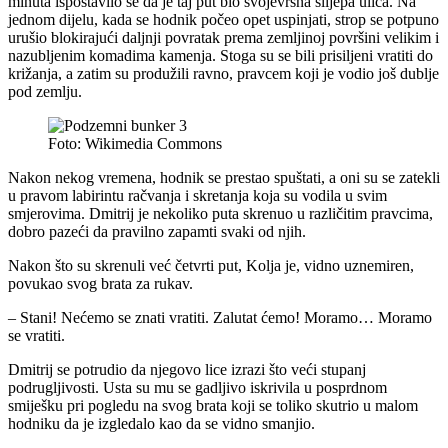
minuta ispostavilo se da je taj put bio svojevrsna slijepa ulica. Na
jednom dijelu, kada se hodnik počeo opet uspinjati, strop se potpuno
urušio blokirajući daljnji povratak prema zemljinoj površini velikim i
nazubljenim komadima kamenja. Stoga su se bili prisiljeni vratiti do
križanja, a zatim su produžili ravno, pravcem koji je vodio još dublje
pod zemlju.
Foto: Wikimedia Commons
Nakon nekog vremena, hodnik se prestao spuštati, a oni su se zatekli
u pravom labirintu račvanja i skretanja koja su vodila u svim
smjerovima. Dmitrij je nekoliko puta skrenuo u različitim pravcima,
dobro pazeći da pravilno zapamti svaki od njih.
Nakon što su skrenuli već četvrti put, Kolja je, vidno uznemiren,
povukao svog brata za rukav.
– Stani! Nećemo se znati vratiti. Zalutat ćemo! Moramo… Moramo
se vratiti.
Dmitrij se potrudio da njegovo lice izrazi što veći stupanj
podrugljivosti. Usta su mu se gadljivo iskrivila u posprdnom
smiješku pri pogledu na svog brata koji se toliko skutrio u malom
hodniku da je izgledalo kao da se vidno smanjio.