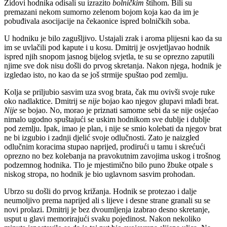
Zidovi hodnika odisali su izrazito
bolničkim
štihom. Bili su
premazani nekom sumorno zelenom bojom koja kao da im je
pobuđivala asocijacije na čekaonice ispred bolničkih soba.
U hodniku je bilo zagušljivo. Ustajali zrak i aroma plijesni kao da su
im se uvlačili pod kapute i u kosu. Dmitrij je osvjetljavao hodnik
ispred njih snopom jasnog bijelog svjetla, te su se oprezno zaputili
njime sve dok nisu došli do prvog skretanja. Nakon njega, hodnik je
izgledao isto, no kao da se još strmije spuštao pod zemlju.
Kolja se priljubio sasvim uza svog brata, čak mu ovivši svoje ruke
oko nadlaktice. Dmitrij se
nije
bojao kao njegov glupavi mlađi brat.
Nije
se bojao. No, morao je priznati samome sebi da se nije osjećao
nimalo ugodno spuštajući se uskim hodnikom sve dublje i dublje
pod zemlju. Ipak, imao je plan, i nije se smio kolebati da njegov brat
ne bi izgubio i zadnji djelić svoje odlučnosti. Zato je naizgled
odlučnim koracima stupao naprijed, prodirući u tamu i skrećući
oprezno no bez kolebanja na pravokutnim zavojima uskog i trošnog
podzemnog hodnika. Tlo je mjestimično bilo puno žbuke otpale s
niskog stropa, no hodnik je bio uglavnom sasvim prohodan.
Ubrzo su došli do prvog križanja. Hodnik se protezao i dalje
neumoljivo prema naprijed ali s lijeve i desne strane granali su se
novi prolazi. Dmitrij je bez dvoumljenja izabrao desno skretanje,
usput u glavi memorirajući svaku pojedinost. Nakon nekoliko