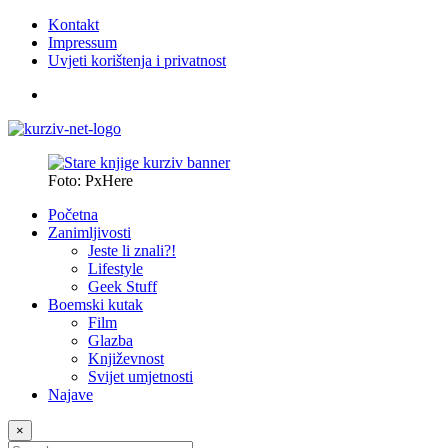
Kontakt
Impressum
Uvjeti korištenja i privatnost
Foto: PxHere
Početna
Zanimljivosti
Jeste li znali?!
Lifestyle
Geek Stuff
Boemski kutak
Film
Glazba
Književnost
Svijet umjetnosti
Najave
×