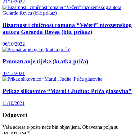
21/10/2022
Bizarnost i ciničnost romana “Večeri” nizozemskog
autora Gerarda Revea (blic prikaz)
06/10/2022
Promatranje rijeke (kratka priča)
07/12/2021
Prikaz slikovnice “Marul i Judita: Priča glasovita”
11/10/2021
Odgovori
Vaša adresa e-pošte neće biti objavljena.
Obavezna polja su
označena sa
*