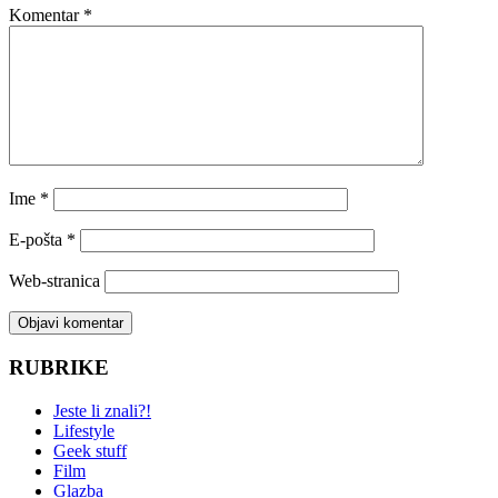
Komentar
*
Ime
*
E-pošta
*
Web-stranica
RUBRIKE
Jeste li znali?!
Lifestyle
Geek stuff
Film
Glazba