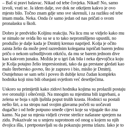
– Baš si pravi balavac. Nikad od tebe čovjeka. Nikad! No, samo
izvoli, vrati se. Ja idem dalje, sve dok ne otkrijem kakvo je ovo
mjesto bilo. Točno znam gdje smo sve skrenuli, i za razliku od tebe
imam muda. Neka. Onda će samo jedan od nas pričati o svom
pronalasku u školi.
Dobro je predvidio Koljinu reakciju. Na licu mu se vidjelo kako mu
se nimalo ne sviđa što su se u to tako nepromišljeno upustili, no
produžio je dalje kada je Dmitrij krenuo naprijed. Kolja je očito
zaista želio da može pred razrednim kolegama ispričati barem jednu
priču o nekom uzbudljivom otkriću, da mu se barem jednom dive
kao kakvom junaku. Možda je u igri čak bila i neka djevojčica koju
je Kolja potajno želio impresionirati, tako da ga prestane gledati kao
malo štrebersko
govno
, što je zapravo i bio, mislio je Dmitrij.
Osmjehnuo se sam sebi i poveo ih dublje kroz čudan kompleks
hodnika koji nisu bili obasjani svjetlom već desetljećima.
Uskoro su primijetili kako zidovi hodnika kojima su prolazili postaju
sve oronuliji i oštećeniji. Na mnogim su mjestima bili izgrebani, a
zelena se boja s njih ljuštila poput trulih krasta. Hodnici su postali
nešto širi, a na stropu nad svojim glavama počeli su uočavati
dugačke i od hrđe potpuno smeđe cijevi koje su vijugale tko zna
kamo. Na par su mjesta vidjeli crvene strelice našarane sprejem na
zidu. Pokazivale su u smjeru suprotnom od onog u kojem su njih
dvojica išla, i pretpostavljali su da pokazuju prema izlazu. Iako je to