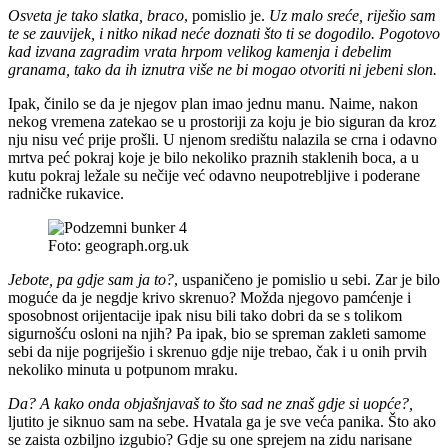
Osveta je tako slatka, braco
, pomislio je.
Uz malo sreće, riješio sam
te se zauvijek, i nitko nikad neće doznati što ti se dogodilo. Pogotovo
kad izvana zagradim vrata hrpom velikog kamenja i debelim
granama, tako da ih iznutra više ne bi mogao otvoriti ni jebeni slon.
Ipak, činilo se da je njegov plan imao jednu manu. Naime, nakon
nekog vremena zatekao se u prostoriji za koju je bio siguran da kroz
nju nisu već prije prošli. U njenom središtu nalazila se crna i odavno
mrtva peć pokraj koje je bilo nekoliko praznih staklenih boca, a u
kutu pokraj ležale su nečije već odavno neupotrebljive i poderane
radničke rukavice.
Foto: geograph.org.uk
Jebote, pa gdje sam ja to?
, uspaničeno je pomislio u sebi. Zar je bilo
moguće da je negdje krivo skrenuo? Možda njegovo pamćenje i
sposobnost orijentacije ipak nisu bili tako dobri da se s tolikom
sigurnošću osloni na njih? Pa ipak, bio se spreman zakleti samome
sebi da nije pogriješio i skrenuo gdje nije trebao, čak i u onih prvih
nekoliko minuta u potpunom mraku.
Da? A kako onda objašnjavaš to što sad ne znaš gdje si uopće?,
ljutito je siknuo sam na sebe. Hvatala ga je sve veća panika. Što ako
se zaista ozbiljno izgubio? Gdje su one sprejem na zidu narisane