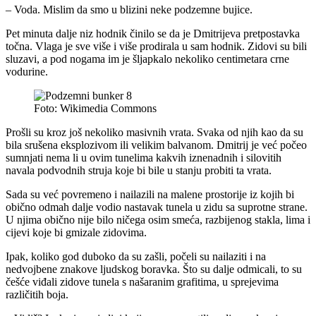
– Voda. Mislim da smo u blizini neke podzemne bujice.
Pet minuta dalje niz hodnik činilo se da je Dmitrijeva pretpostavka
točna. Vlaga je sve više i više prodirala u sam hodnik. Zidovi su bili
sluzavi, a pod nogama im je šljapkalo nekoliko centimetara crne
vodurine.
Foto: Wikimedia Commons
Prošli su kroz još nekoliko masivnih vrata. Svaka od njih kao da su
bila srušena eksplozivom ili velikim balvanom. Dmitrij je već počeo
sumnjati nema li u ovim tunelima kakvih iznenadnih i silovitih
navala podvodnih struja koje bi bile u stanju probiti ta vrata.
Sada su već povremeno i nailazili na malene prostorije iz kojih bi
obično odmah dalje vodio nastavak tunela u zidu sa suprotne strane.
U njima obično nije bilo ničega osim smeća, razbijenog stakla, lima i
cijevi koje bi gmizale zidovima.
Ipak, koliko god duboko da su zašli, počeli su nailaziti i na
nedvojbene znakove ljudskog boravka. Što su dalje odmicali, to su
češće viđali zidove tunela s našaranim grafitima, u sprejevima
različitih boja.