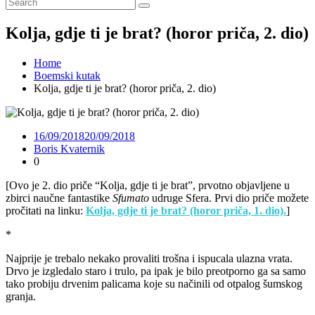
Kolja, gdje ti je brat? (horor priča, 2. dio)
Home
Boemski kutak
Kolja, gdje ti je brat? (horor priča, 2. dio)
16/09/2018
20/09/2018
Boris Kvaternik
0
[Ovo je 2. dio priče “Kolja, gdje ti je brat”, prvotno objavljene u
zbirci naučne fantastike
Sfumato
udruge Sfera. Prvi dio priče možete
pročitati na linku:
Kolja, gdje ti je brat? (horor priča, 1. dio).
]
*
Najprije je trebalo nekako provaliti trošna i ispucala ulazna vrata.
Drvo je izgledalo staro i trulo, pa ipak je bilo preotporno ga sa samo
tako probiju drvenim palicama koje su načinili od otpalog šumskog
granja.