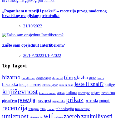
„Paganizam u teoriji i praksi“ – recenzija prvog modernog
hrvatskog magijskog priručnika
21/10/2022
Zašto sam opsjednut Interliberom?
20/10/2022
31/10/2022
Top Tagovi
bizarno
film
glazba
grad
događanje
buddhizam
horor
dojmovi
jeste li znali?
hrvatska
indija
knjige
internet
japan
jeste li znali
izložba
književnost
kultura
najava
lifestyle
neobično
kritika
kontroverzno
prikaz
poezija
povijest
priroda
putopis
pjesništvo
preporuka
recenzija
tehnologija
religija
tumačenje
retro
roman
wtf
umjetnost
zagreb
zanimljivosti
vjerovanja
zabava