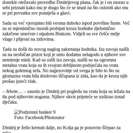
donekle otežavalo provedbu Dmitrijevog plana, čak je i on morao u
sebi priznati kako mu je drago što će se imati na što osloniti ako mu
se pri povratku sve pomiješa u glavi.
Sada su već vjerojatno bili veoma duboko ispod površine šume. Već
su se mjestimično morali probijati kroza hodnike djelomično
zakrčene smećem i otpalom žbukom. Vidjeli su sve češće mrlje
vlage i plijesni na zidovima.
Tada su došli do novog naglog zakretanja hodnika. Iza zavoja naišli
su na neobičan prizor koji je unio dodatnu nelagodu u njihove sve
nemirnije misli. Kad su zašli iza zavoja, naišli su na ogromna
metalna vrata koja su ih svojom debljinom podsjećala na vrata
nekog golemog sefa. No najjezovitije od svega je bilo to što su
glomazna vrata bila doslovno iščupana iz zida, kao da je kroza njih
prošao jureći vlak.
– Jebote… – zaustio je Dmitrij pri pogledu na vrata koja su ležala na
tlu pod njihovim nogama. Njihov okvir prijeteće se uzdizao iznad
dječaka.
Foto: Facebook/Photorator
Dmitrij je želio krenuti dalje, no Kolja ga je ponovno ščepao za
ruku.