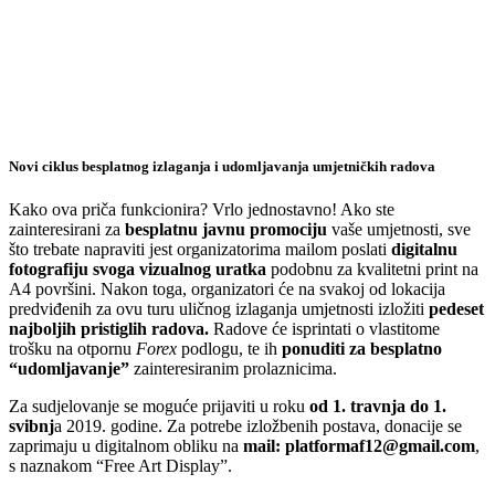
Novi ciklus besplatnog izlaganja i udomljavanja umjetničkih radova
Kako ova priča funkcionira? Vrlo jednostavno! Ako ste
zainteresirani za
besplatnu javnu promociju
vaše umjetnosti, sve
što trebate napraviti jest organizatorima mailom poslati
digitalnu
fotografiju svoga vizualnog uratka
podobnu za kvalitetni print na
A4 površini. Nakon toga, organizatori će na svakoj od lokacija
predviđenih za ovu turu uličnog izlaganja umjetnosti izložiti
pedeset
najboljih pristiglih radova.
Radove će isprintati o vlastitome
trošku na otpornu
Forex
podlogu, te ih
ponuditi za besplatno
“udomljavanje”
zainteresiranim prolaznicima.
Za sudjelovanje se moguće prijaviti u roku
od 1. travnja do 1.
svibnj
a 2019. godine. Za potrebe izložbenih postava, donacije se
zaprimaju u digitalnom obliku na
mail: platformaf12@gmail.com
,
s naznakom “Free Art Display”.