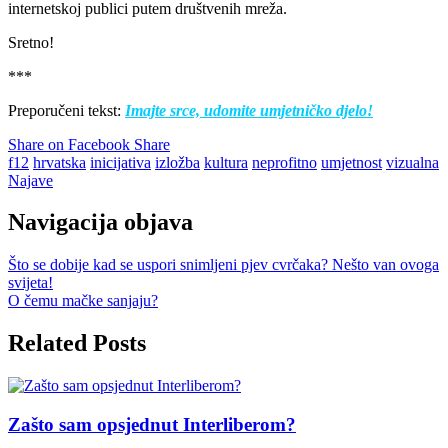
internetskoj publici putem društvenih mreža.
Sretno!
***
Preporučeni tekst:
Imajte srce, udomite umjetničko djelo!
Share on Facebook
Share
f12
hrvatska
inicijativa
izložba
kultura
neprofitno
umjetnost
vizualna
Najave
Navigacija objava
Što se dobije kad se uspori snimljeni pjev cvrčaka? Nešto van ovoga
svijeta!
O čemu mačke sanjaju?
Related Posts
Zašto sam opsjednut Interliberom?