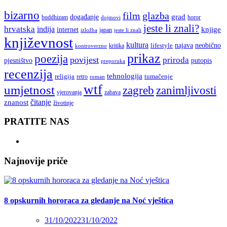
bizarno
film
glazba
grad
događanje
buddhizam
horor
dojmovi
jeste li znali?
hrvatska
indija
knjige
internet
japan
jeste li znali
izložba
književnost
kultura
najava
lifestyle
neobično
kritika
kontroverzno
prikaz
poezija
povijest
priroda
putopis
pjesništvo
preporuka
recenzija
tehnologija
religija
tumačenje
retro
roman
wtf
umjetnost
zagreb
zanimljivosti
vjerovanja
zabava
čitanje
znanost
životinje
PRATITE NAS
Najnovije priče
8 opskurnih hororaca za gledanje na Noć vještica
31/10/2022
31/10/2022