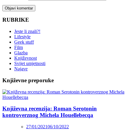
RUBRIKE
Jeste li znali?!
Lifestyle
Geek stuff
Film
Glazba
Književnost
Svijet umjetnosti
Najave
Književne preporuke
Književna recenzija: Roman Serotonin
kontroverznog Michela Houellebecqa
27/01/2021
06/10/2022