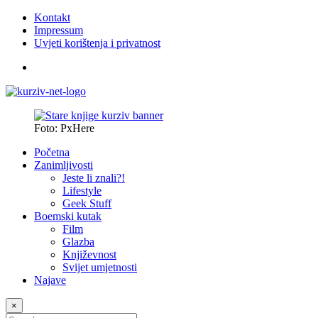
Kontakt
Impressum
Uvjeti korištenja i privatnost
Foto: PxHere
Početna
Zanimljivosti
Jeste li znali?!
Lifestyle
Geek Stuff
Boemski kutak
Film
Glazba
Književnost
Svijet umjetnosti
Najave
×