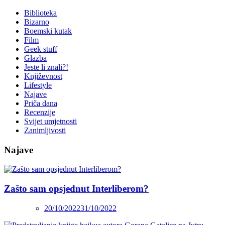
Biblioteka
Bizarno
Boemski kutak
Film
Geek stuff
Glazba
Jeste li znali?!
Književnost
Lifestyle
Najave
Priča dana
Recenzije
Svijet umjetnosti
Zanimljivosti
Najave
Zašto sam opsjednut Interliberom?
20/10/2022
31/10/2022