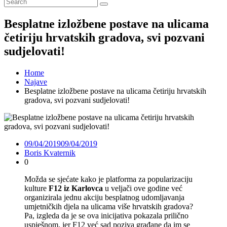
Besplatne izložbene postave na ulicama
četiriju hrvatskih gradova, svi pozvani
sudjelovati!
Home
Najave
Besplatne izložbene postave na ulicama četiriju hrvatskih
gradova, svi pozvani sudjelovati!
09/04/2019
09/04/2019
Boris Kvaternik
0
Možda se sjećate kako je platforma za popularizaciju
kulture
F12 iz Karlovca
u veljači ove godine već
organizirala jednu akciju besplatnog udomljavanja
umjetničkih djela na ulicama više hrvatskih gradova?
Pa, izgleda da je se ova inicijativa pokazala prilično
uspješnom, jer F12 već sad poziva građane da im se