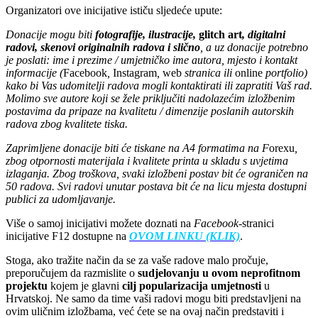
Organizatori ove inicijative ističu sljedeće upute:
Donacije mogu biti
fotografije, ilustracije,
glitch art
, digitalni
radovi, skenovi originalnih radova i slično
, a uz donacije potrebno
je poslati: ime i prezime / umjetničko ime autora, mjesto i kontakt
informacije (
Facebook
,
Instagram
,
web
stranica ili
online
portfolio)
kako bi Vas udomitelji radova mogli kontaktirati ili zapratiti Vaš rad.
Molimo sve autore koji se žele priključiti nadolazećim izložbenim
postavima da pripaze na kvalitetu / dimenzije poslanih autorskih
radova zbog kvalitete tiska.
Zaprimljene donacije biti će tiskane na A4 formatima na F
orexu
,
zbog otpornosti materijala i kvalitete printa u
skladu s uvjetima
izlaganja. Zbog troškova, svaki izložbeni postav bit će ograničen na
50 radova. Svi radovi unutar postava bit će na licu mjesta dostupni
publici za udomljavanje.
Više o samoj inicijativi možete doznati na
Facebook
-stranici
inicijative F12 dostupne na
OVOM LINKU (KLIK)
.
Stoga, ako tražite način da se za vaše radove malo pročuje,
preporučujem da razmislite o
sudjelovanju u ovom neprofitnom
projektu
kojem je glavni
cilj popularizacija umjetnosti
u
Hrvatskoj. Ne samo da time vaši radovi mogu biti predstavljeni na
ovim uličnim izložbama, već ćete se na ovaj način predstaviti i