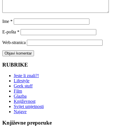
Ime
*
E-pošta
*
Web-stranica
RUBRIKE
Jeste li znali?!
Lifestyle
Geek stuff
Film
Glazba
Književnost
Svijet umjetnosti
Najave
Književne preporuke