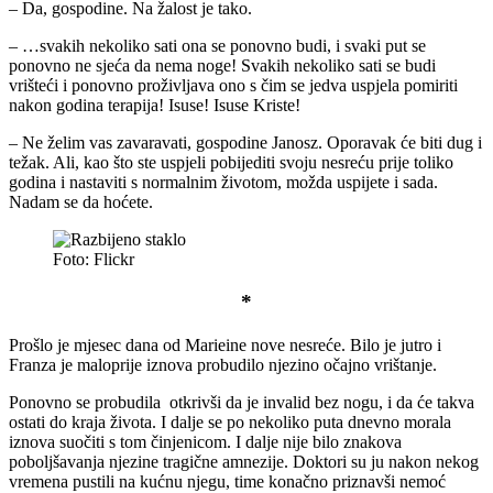
– Da, gospodine. Na žalost je tako.
– …svakih nekoliko sati ona se ponovno budi, i svaki put se
ponovno ne sjeća da nema noge! Svakih nekoliko sati se budi
vrišteći i ponovno proživljava ono s čim se jedva uspjela pomiriti
nakon godina terapija! Isuse! Isuse Kriste!
– Ne želim vas zavaravati, gospodine Janosz. Oporavak će biti dug i
težak. Ali, kao što ste uspjeli pobijediti svoju nesreću prije toliko
godina i nastaviti s normalnim životom, možda uspijete i sada.
Nadam se da hoćete.
Foto: Flickr
*
Prošlo je mjesec dana od Marieine nove nesreće. Bilo je jutro i
Franza je maloprije iznova probudilo njezino očajno vrištanje.
Ponovno se probudila otkrivši da je invalid bez nogu, i da će takva
ostati do kraja života. I dalje se po nekoliko puta dnevno morala
iznova suočiti s tom činjenicom. I dalje nije bilo znakova
poboljšavanja njezine tragične amnezije. Doktori su ju nakon nekog
vremena pustili na kućnu njegu, time konačno priznavši nemoć