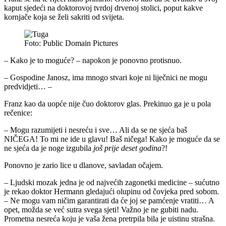
kaput sjedeći na doktorovoj tvrdoj drvenoj stolici, poput kakve
kornjače koja se želi sakriti od svijeta.
Foto: Public Domain Pictures
– Kako je to moguće? – napokon je ponovno protisnuo.
– Gospodine Janosz, ima mnogo stvari koje ni liječnici ne mogu
predvidjeti… –
Franz kao da uopće nije čuo doktorov glas. Prekinuo ga je u pola
rečenice:
– Mogu razumijeti i nesreću i sve… Ali da se ne sjeća baš
NIČEGA! To mi ne ide u glavu! Baš ničega! Kako je moguće da se
ne sjeća da je noge izgubila
još prije deset godina
?!
Ponovno je zario lice u dlanove, savladan očajem.
– Ljudski mozak jedna je od najvećih zagonetki medicine – sućutno
je rekao doktor Hermann gledajući olupinu od čovjeka pred sobom.
– Ne mogu vam ničim garantirati da će joj se pamćenje vratiti… A
opet, možda se već sutra svega sjeti! Važno je ne gubiti nadu.
Prometna nesreća koju je vaša žena pretrpila bila je uistinu strašna.