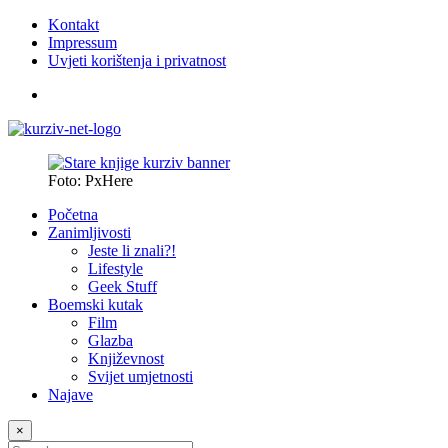
Kontakt
Impressum
Uvjeti korištenja i privatnost
Foto: PxHere
Početna
Zanimljivosti
Jeste li znali?!
Lifestyle
Geek Stuff
Boemski kutak
Film
Glazba
Književnost
Svijet umjetnosti
Najave
×