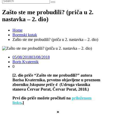
Zašto ste me probudili? (priča u 2.
nastavka – 2. dio)
Home
Boemski kutak
Zašto ste me probudili? (priča u 2. nastavka – 2. dio)
05/08/2018
03/08/2018
Boris Kvaternik
0
[2. dio priče “Zašto ste me probudili?” autora
Borisa Kvaternika, prvotno objavljene u proznom
zborniku
Iskopane priče 4
(Udruga vlasnika
stanova Červar Porat, Červar Porat, 2018.)
Prvi dio priče možete pročitati na
priloženom
linku
.]
*