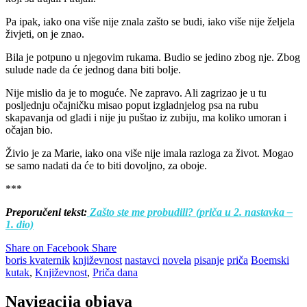
Pa ipak, iako ona više nije znala zašto se budi, iako više nije željela
živjeti, on je znao.
Bila je potpuno u njegovim rukama. Budio se jedino zbog nje. Zbog
sulude nade da će jednog dana biti bolje.
Nije mislio da je to moguće. Ne zapravo. Ali zagrizao je u tu
posljednju očajničku misao poput izgladnjelog psa na rubu
skapavanja od gladi i nije ju puštao iz zubiju, ma koliko umoran i
očajan bio.
Živio je za Marie, iako ona više nije imala razloga za život. Mogao
se samo nadati da će to biti dovoljno, za oboje.
***
Preporučeni tekst:
Zašto ste me probudili? (priča u 2. nastavka –
1. dio)
Share on Facebook
Share
boris kvaternik
književnost
nastavci
novela
pisanje
priča
Boemski
kutak
,
Književnost
,
Priča dana
Navigacija objava