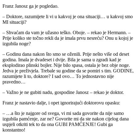
Franz Janosz ga je pogledao.
– Doktore, razumijete li vi u kakvoj je ona situaciji… u kakvoj smo
MI situaciji?
– Shvaćam da vam je užasno teško. Oboje. – rekao je Hermann. –
Prije koliko ste točno rekli da je imala prvu nesreću? Onu u kojoj je
izgubila noge?
– Godinu dana nakon što smo se oženili. Prije nešto više od deset
godina. Imala je dvadeset i dvije. Bila je sama u zgradi kad je
eksplodirao plinski bojler. Nije bilo spasa, ostala je bez obje noge.
Jedva je preživjela. Trebale su godine da se pomiri s tim. GODINE,
razumijete li to, doktore? I sad ovo… To jednostavno nije
pravedno…
– Važno je ne gubiti nadu, gospodine Janosz – rekao je doktor.
Franz je nastavio dalje, i opet ignorirajući doktorovu opasku:
– …a što je najgore od svega, vi mi sada govorite da nije samo
izgubila pamćenje, zar ne? Govorite mi da ste nakon cijelog dana
uspjeli otkriti tek to da ona GUBI PAMĆENJE! Gubi ga
konstantno!