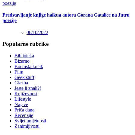
Predstavljanje knjige haikua autora Gorana Gatalice na Jutru
poezije
06/10/2022
Popularne rubrike
Biblioteka
Bizarno
Boemski kutak
Film
Geek stuff
Glazba
Jeste li znali?!
Književnost
Lifestyle
Najave
Priča dana
Recenzije
Svijet umjetnosti
Zanimljivosti