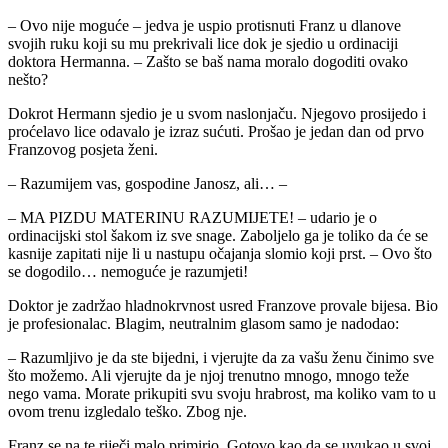
– Ovo nije moguće – jedva je uspio protisnuti Franz u dlanove
svojih ruku koji su mu prekrivali lice dok je sjedio u ordinaciji
doktora Hermanna. – Zašto se baš nama moralo dogoditi ovako
nešto?
Dokrot Hermann sjedio je u svom naslonjaču. Njegovo prosijedo i
proćelavo lice odavalo je izraz sućuti. Prošao je jedan dan od prvo
Franzovog posjeta ženi.
– Razumijem vas, gospodine Janosz, ali… –
– MA PIZDU MATERINU RAZUMIJETE! – udario je o
ordinacijski stol šakom iz sve snage. Zaboljelo ga je toliko da će se
kasnije zapitati nije li u nastupu očajanja slomio koji prst. – Ovo što
se dogodilo… nemoguće je razumjeti!
Doktor je zadržao hladnokrvnost usred Franzove provale bijesa. Bio
je profesionalac. Blagim, neutralnim glasom samo je nadodao:
– Razumljivo je da ste bijedni, i vjerujte da za vašu ženu činimo sve
što možemo. Ali vjerujte da je njoj trenutno mnogo, mnogo teže
nego vama. Morate prikupiti svu svoju hrabrost, ma koliko vam to u
ovom trenu izgledalo teško. Zbog nje.
Franz se na te riječi malo primirio. Gotovo kao da se uvukao u svoj