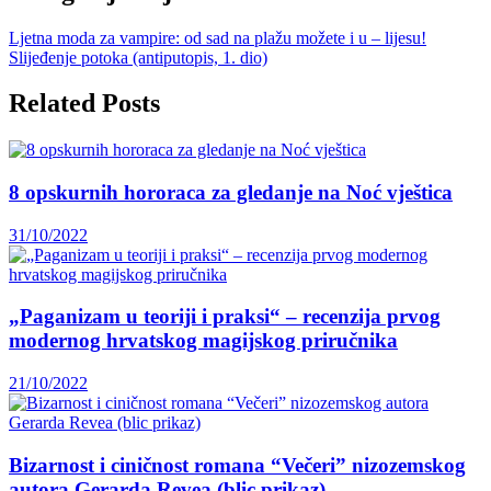
Ljetna moda za vampire: od sad na plažu možete i u – lijesu!
Slijeđenje potoka (antiputopis, 1. dio)
Related Posts
8 opskurnih hororaca za gledanje na Noć vještica
31/10/2022
„Paganizam u teoriji i praksi“ – recenzija prvog
modernog hrvatskog magijskog priručnika
21/10/2022
Bizarnost i ciničnost romana “Večeri” nizozemskog
autora Gerarda Revea (blic prikaz)