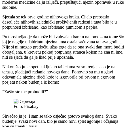
moderne medicine da ju izliječi, prepuštajući njezin oporavak u ruke
sudbine.
Sjećala se tek prve godine njihovoga braka. Cijelo preostalo
desetljeće njihovih zajednički proživljenih radosti i tuga bilo je u
potpunosti izbrisano, kao izbrisano gumicom s papira.
Pretpostavljao je da može biti zahvalan barem na tome – na tome što
joj je negdje u labirintu njezina uma ostala sačuvana ta prva godina.
Nije si ni mogao predočiti užas toga da se ona svaki dan mora buditi
obogaljena, u krevetu pokraj potpunog stranca kojem ne zna ni ime,
niti se sjeća da ga je ikad prije upoznala.
Nakon što ju je opet nakljukao tabletama za smirenje, sjeo je na
terasu, gledajući rađanje novoga dana. Ponovno su mu u glavi
odzvanjale njezine riječi koje je izgovorila pri prvom njegovom
posjetu nakon buđenja iz kome:
“Zašto ste me probudili?”
Foto: Pixabay
Shvaćao ju je. I sam se tako osjećao gotovo svakog dana. Svako
buđenje, svaki novi dan, bio je samo novi splet agonije i očajanja
koji su trajali i trajali.