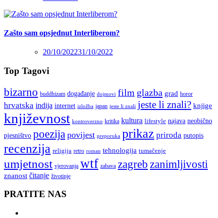
Zašto sam opsjednut Interliberom?
20/10/2022
31/10/2022
Top Tagovi
bizarno
film
glazba
grad
događanje
buddhizam
horor
dojmovi
jeste li znali?
hrvatska
indija
knjige
internet
japan
jeste li znali
izložba
književnost
kultura
najava
lifestyle
neobično
kritika
kontroverzno
prikaz
poezija
povijest
priroda
putopis
pjesništvo
preporuka
recenzija
tehnologija
religija
tumačenje
retro
roman
wtf
umjetnost
zagreb
zanimljivosti
vjerovanja
zabava
čitanje
znanost
životinje
PRATITE NAS