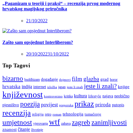
„Paganizam u teoriji i praksi“ – recenzija prvog modernog
hrvatskog magijskog priručnika
21/10/2022
Zašto sam opsjednut Interliberom?
20/10/2022
31/10/2022
Top Tagovi
bizarno
film
glazba
grad
događanje
buddhizam
horor
dojmovi
jeste li znali?
hrvatska
indija
knjige
internet
japan
jeste li znali
izložba
književnost
kultura
najava
lifestyle
neobično
kritika
kontroverzno
prikaz
poezija
povijest
priroda
putopis
pjesništvo
preporuka
recenzija
tehnologija
religija
tumačenje
retro
roman
wtf
umjetnost
zagreb
zanimljivosti
vjerovanja
zabava
čitanje
znanost
životinje