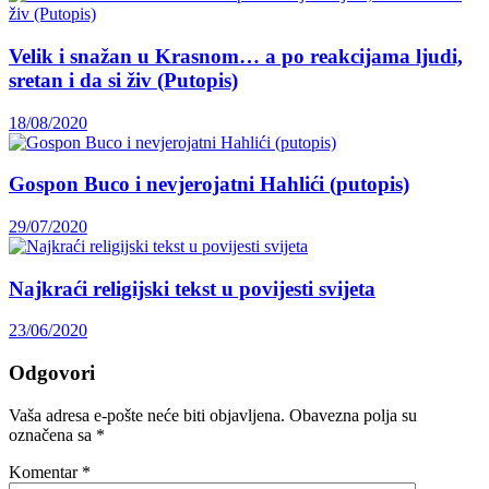
Velik i snažan u Krasnom… a po reakcijama ljudi,
sretan i da si živ (Putopis)
18/08/2020
Gospon Buco i nevjerojatni Hahlići (putopis)
29/07/2020
Najkraći religijski tekst u povijesti svijeta
23/06/2020
Odgovori
Vaša adresa e-pošte neće biti objavljena.
Obavezna polja su
označena sa
*
Komentar
*