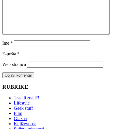
Ime
*
E-pošta
*
Web-stranica
RUBRIKE
Jeste li znali?!
Lifestyle
Geek stuff
Film
Glazba
Književnost
Svijet umjetnosti