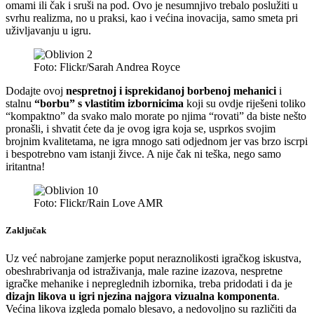
omami ili čak i sruši na pod. Ovo je nesumnjivo trebalo poslužiti u
svrhu realizma, no u praksi, kao i većina inovacija, samo smeta pri
uživljavanju u igru.
Foto: Flickr/Sarah Andrea Royce
Dodajte ovoj
nespretnoj i isprekidanoj borbenoj mehanici
i
stalnu
“borbu” s vlastitim izbornicima
koji su ovdje riješeni toliko
“kompaktno” da svako malo morate po njima “rovati” da biste nešto
pronašli, i shvatit ćete da je ovog igra koja se, usprkos svojim
brojnim kvalitetama, ne igra mnogo sati odjednom jer vas brzo iscrpi
i bespotrebno vam istanji živce. A nije čak ni teška, nego samo
iritantna!
Foto: Flickr/Rain Love AMR
Zaključak
Uz već nabrojane zamjerke poput neraznolikosti igračkog iskustva,
obeshrabrivanja od istraživanja, male razine izazova, nespretne
igračke mehanike i nepreglednih izbornika, treba pridodati i da je
dizajn likova u igri njezina najgora vizualna komponenta
.
Većina likova izgleda pomalo blesavo, a nedovoljno su različiti da