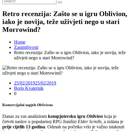
Retro recenzija: Zašto se u igru Oblivion,
iako je novija, teže uživjeti nego u stari
Morrowind?
Home
Zanimljivosti
Retro recenzija: Zašto se u igru Oblivion, iako je novija, teže
uživjeti nego u stari Morrowind?
25/02/2019
25/02/2019
Boris Kvaternik
0
Komercijalni uspjeh
Obliviona
Danas za vas analiziram
kompjutersku igru
Oblivion
koja je
četvrti naslov u popularnoj RPG franšizi
Elder Scrolls,
a izdana je
prije cijelih 13 godina
. Odmah na početku vrlo je važno istaknuti