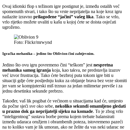
Ovaj idiotski flop s težinom igre postignut je, između ostalih već
spomenutih stvari, i tako što su vrste neprijatelja na koje kroz igru
nailazite izravno
prilagođene “jačini” vašeg lika
. Tako se vrlo,
vrlo rijetko možete uvaliti u kašu u kojoj ćete se doista osjećati
ugroženo.
Foto: Flickr/mrwynd
Igračka mehanika – jedino što Oblivion čini zahtjevnim.
Jedino što ovu igru povremeno čini “teškom” jest
nespretna
mehanika samog igranja
koja, kao takva, ne predstavlja izazov
već izvor frustracija. Tako ćete bezbroj puta tokom igre biti u
situaciji gdje ćete posljednju kuku za obijanje brava bez veze slomiti
jer vam se kompjuterski miš trznuo za jedan milimetar previše i za
jednu desetinku sekunde prebrzo.
Također, vaš lik pogibat će većinom u situacijama kad će, umjesto
da počne sjeći sve oko sebe,
nekoliko sekundi omamljeno gledati
u prazno dok ga neprijatelji sijeku na komade
. To je zbog vrlo
“inteligentnog” sustava borbe prema kojem trebate balansirati
između udaraca oružjem i obrambenih poteza, istovremeno pazeći
na to koliko vam je lik umoran, ako ne želite da vas neki udarac ne