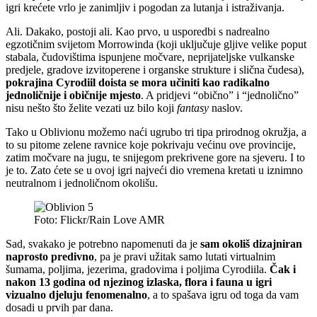
igri krećete vrlo je zanimljiv i pogodan za lutanja i istraživanja.
Ali. Dakako, postoji ali. Kao prvo, u usporedbi s nadrealno
egzotičnim svijetom Morrowinda (koji uključuje gljive velike poput
stabala, čudovištima ispunjene močvare, neprijateljske vulkanske
predjele, gradove izvitoperene i organske strukture i slična čudesa),
pokrajina Cyrodiil doista se mora učiniti kao radikalno
jednoličnije i običnije mjesto
. A pridjevi “obično” i “jednolično”
nisu nešto što želite vezati uz bilo koji
fantasy
naslov.
Tako u Oblivionu možemo naći ugrubo tri tipa prirodnog okružja, a
to su pitome zelene ravnice koje pokrivaju većinu ove provincije,
zatim močvare na jugu, te snijegom prekrivene gore na sjeveru. I to
je to. Zato ćete se u ovoj igri najveći dio vremena kretati u iznimno
neutralnom i jednoličnom okolišu.
Foto: Flickr/Rain Love AMR
Sad, svakako je potrebno napomenuti da je
sam okoliš dizajniran
naprosto predivno
, pa je pravi užitak samo lutati virtualnim
šumama, poljima, jezerima, gradovima i poljima Cyrodiila.
Čak i
nakon 13 godina od njezinog izlaska, flora i fauna u igri
vizualno djeluju fenomenalno
, a to spašava igru od toga da vam
dosadi u prvih par dana.