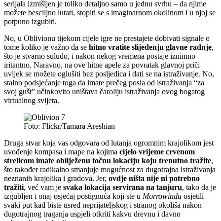
serijala izmišljen je toliko detaljno samo u jednu svrhu – da njime
možete besciljno lutati, stopiti se s imaginarnom okolinom i u njoj se
potpuno izgubiti.
No, u Oblivionu tijekom cijele igre ne prestajete dobivati signale o
tome koliko je važno da se
hitno vratite slijeđenju glavne radnje
,
što je stvarno suludo, i nakon nekog vremena postaje iznimno
iritantno. Naravno, na ove hitne apele za povratak glavnoj priči
uvijek se možete oglušiti bez posljedica i dati se na istraživanje. No,
stalno podsjećanje toga da imate prečeg posla od istraživanja “za
svoj gušt” učinkovito uništava čaroliju istraživanja ovog bogatog
virtualnog svijeta.
Foto: Flickr/Tamara Areshian
Druga stvar koja vas odgovara od lutanja ogromnim krajolikom jest
uvođenje kompasa i mape na kojima
cijelo vrijeme crvenom
strelicom imate obilježenu točnu lokaciju koju trenutno tražite
,
što također radikalno smanjuje mogućnost za dugotrajna istraživanja
neznanih krajolika i gradova. Jer,
ovdje ništa nije ni potrebno
tražiti
, već vam je
svaka lokacija servirana na tanjuru
, tako da je
izgubljen i onaj osjećaj postignuća koji ste u
Morrowindu
osjetili
svaki put kad biste usred neprijateljskog i stranog okoliša nakon
dugotrajnog traganja uspjeli otkriti kakvu drevnu i davno