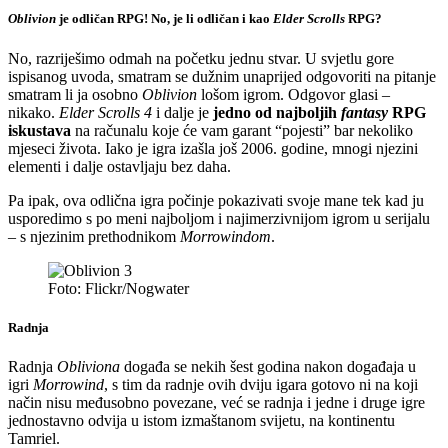
Oblivion
je odličan RPG! No, je li odličan i kao
Elder Scrolls
RPG?
No, razriješimo odmah na početku jednu stvar. U svjetlu gore
ispisanog uvoda, smatram se dužnim unaprijed odgovoriti na pitanje
smatram li ja osobno
Oblivion
lošom igrom. Odgovor glasi –
nikako.
Elder Scrolls 4
i dalje je
jedno od najboljih
fantasy
RPG
iskustava
na računalu koje će vam garant “pojesti” bar nekoliko
mjeseci života. Iako je igra izašla još 2006. godine, mnogi njezini
elementi i dalje ostavljaju bez daha.
Pa ipak, ova odlična igra počinje pokazivati svoje mane tek kad ju
usporedimo s po meni najboljom i najimerzivnijom igrom u serijalu
– s njezinim prethodnikom
Morrowindom
.
Foto: Flickr/Nogwater
Radnja
Radnja
Obliviona
događa se nekih šest godina nakon događaja u
igri
Morrowind
, s tim da radnje ovih dviju igara gotovo ni na koji
način nisu međusobno povezane, već se radnja i jedne i druge igre
jednostavno odvija u istom izmaštanom svijetu, na kontinentu
Tamriel.