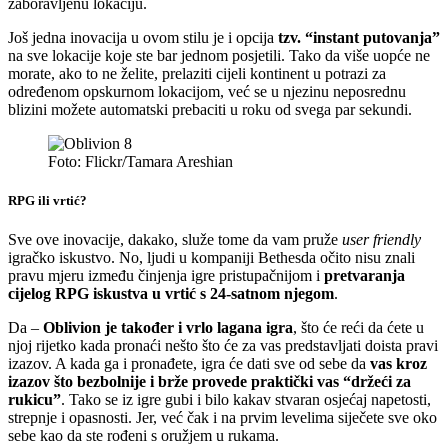
zaboravljenu lokaciju.
Još jedna inovacija u ovom stilu je i opcija
tzv. “instant putovanja”
na sve lokacije koje ste bar jednom posjetili. Tako da više uopće ne
morate, ako to ne želite, prelaziti cijeli kontinent u potrazi za
određenom opskurnom lokacijom, već se u njezinu neposrednu
blizini možete automatski prebaciti u roku od svega par sekundi.
Foto: Flickr/Tamara Areshian
RPG ili vrtić?
Sve ove inovacije, dakako, služe tome da vam pruže
user friendly
igračko iskustvo. No, ljudi u kompaniji Bethesda očito nisu znali
pravu mjeru između činjenja igre pristupačnijom i
pretvaranja
cijelog RPG iskustva u vrtić s 24-satnom njegom
.
Da –
Oblivion je također i vrlo lagana igra
, što će reći da ćete u
njoj rijetko kada pronaći nešto što će za vas predstavljati doista pravi
izazov. A kada ga i pronađete, igra će dati sve od sebe da
vas kroz
izazov što bezbolnije i brže provede praktički vas “držeći za
rukicu”
. Tako se iz igre gubi i bilo kakav stvaran osjećaj napetosti,
strepnje i opasnosti. Jer, već čak i na prvim levelima siječete sve oko
sebe kao da ste rođeni s oružjem u rukama.