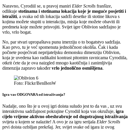
Naravno, Cyrodiil se, u pravoj maniri
Elder Scrolls
franšize,
odlikuje
stotinama i stotinama lokacija koje je moguće posjetiti i
istražiti
, a svaka od tih lokacija sadrži desetke ili stotine likova s
kojima možete stupiti u interakciju, misija koje možete obaviti ili
predmeta koje možete prisvojiti. Svijet igre Oblivion sadržajno je
vrlo, vrlo bogat.
No, par stvari upropaštava punu imerziju o to bogatstvo sadržaja.
Kao prvo, tu je već spomenuta jednoličnost okoliša. Čak i kada
počnete posjećivati neprijateljsku demonsku dimenziju Oblivion,
koja je uvedena kao radikalni kontrast pitomim ravnicama Cyrodiila,
otkrit ćete da je ova naizgled mnogo kaotičnija i zanimljivija
dimenzija zapravo također
vrlo jednolično osmišljena
.
Foto: Flickr/BenBenW
Igra vas ODGOVARA od istraživanja?
Nadalje, ono što je u ovoj igri doista suludo jest to da vas , uz svu
interaktivnu sadržajnost pokrajine Cyrodiil koja vas okružuje,
igra
cijelo vrijeme aktivno obeshrabruje od dugotrajnog istraživanja
svijeta u kojem se nalazite! A ovo je za igru serijala
Elder Scrolls
prvi doista ozbiljan prekršaj. Jer, svijet svake od igara iz ovog