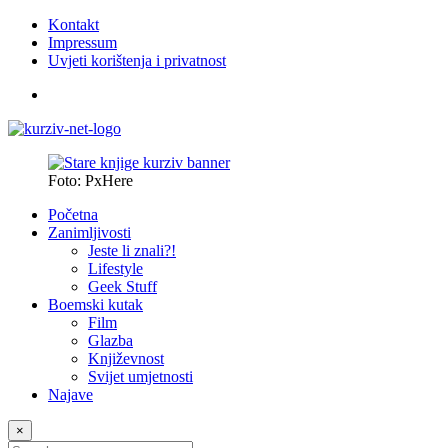
Kontakt
Impressum
Uvjeti korištenja i privatnost
Foto: PxHere
Početna
Zanimljivosti
Jeste li znali?!
Lifestyle
Geek Stuff
Boemski kutak
Film
Glazba
Književnost
Svijet umjetnosti
Najave
×