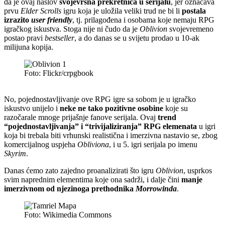
da je ovaj naslov
svojevrsna prekretnica u serijalu
, jer označava
prvu
Elder Scrolls
igru koja je uložila veliki trud ne bi li
postala
izrazito
user friendly
, tj. prilagođena i osobama koje nemaju RPG
igračkog iskustva. Stoga nije ni čudo da je
Oblivion
svojevremeno
postao pravi
bestseller
, a do danas se u svijetu prodao u 10-ak
milijuna kopija.
Foto: Flickr/crpgbook
No, pojednostavljivanje ove RPG igre sa sobom je u igračko
iskustvo unijelo i
neke ne tako pozitivne osobine
koje su
razočarale mnoge prijašnje fanove serijala. Ovaj
trend
“pojednostavljivanja” i “trivijaliziranja” RPG elemenata
u igri
koja bi trebala biti vrhunski realistična i imerzivna nastavio se, zbog
komercijalnog uspjeha
Obliviona
, i u 5. igri serijala po imenu
Skyrim
.
Danas ćemo zato zajedno proanalizirati što igru
Oblivion
, usprkos
svim naprednim elementima koje ona sadrži, i dalje čini
manje
imerzivnom od njezinoga prethodnika
Morrowinda
.
Foto: Wikimedia Commons