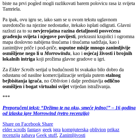
biste na prvi pogled mogli razlikovati barem polovicu rasa iz svijeta
Tamriela.
Pa ipak, ovu igru se, iako sam se u ovom tekstu uglavnom
usredotočio na njezine nedostatke, itekako isplati odigrati. Glavni
razlozi za to su
nevjerojatna razina detaljnosti posvećena
građenju svijeta i njegove povijesti
, prekrasni krajolici i ogromna
mapa doslovno nabijena tisućama i tisućama sadržaja, kao i
zanimljive priče i pod-priče,
usputne misije mnogo zanimljivije
osmišljene nego li u
Morrowindu
, kao i
osjećaj živosti i brojnih
lokalnih intriga
koji prožima glavne gradove u igri.
Za
Elder Scrolls
serijal u budućnosti bi svakako bilo dobro da
odustanu od nasilne komercijalizacije serijala putem
stalnog
bejbisitanja igrača
, no
Oblivion
i dalje predstavlja
odlično
osmišljen i bogat virtualni svijet
vrijedan istraživanja.
***
Preporučeni tekst: “Držimo te na oku, smeće jedno!” – 16 godina
od izlaska igre Morrowind (retro recenzija)
Share on Facebook
Share
elder scrolls
fantasy
geek
igra
kompjuterska
oblivion
prikaz
recenzija
zabava
Geek stuff
,
Zanimljivosti