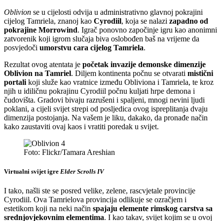
Oblivion
se u cijelosti odvija u administrativno glavnoj pokrajini
cijelog Tamriela, znanoj kao
Cyrodiil
, koja se nalazi
zapadno od
pokrajine Morrowind
. Igrač ponovno započinje igru kao anonimni
zatvorenik koji igrom slučaja biva oslobođen baš na vrijeme da
posvjedoči
umorstvu cara cijelog Tamriela
.
Rezultat ovog atentata je
početak invazije demonske dimenzije
Oblivion na Tamriel
. Diljem kontinenta počnu se otvarati
mistični
portali
koji služe kao vratnice između Obliviona i Tamriela, te kroz
njih u idiličnu pokrajinu Cyrodiil počnu kuljati hrpe demona i
čudovišta. Gradovi bivaju razrušeni i spaljeni, mnogi nevini ljudi
poklani, a cijeli svijet strepi od posljedica ovog ispreplitanja dvaju
dimenzija postojanja. Na vašem je liku, dakako, da pronađe način
kako zaustaviti ovaj kaos i vratiti poredak u svijet.
Foto: Flickr/Tamara Areshian
Virtualni svijet igre
Elder Scrolls IV
I tako, našli ste se posred velike, zelene, rascvjetale provincije
Cyrodiil. Ova Tamrielova provincija odlikuje se ozračjem i
estetikom koji na neki način
spajaju elemente rimskog carstva sa
srednjovjekovnim elementima
. I kao takav, svijet kojim se u ovoj