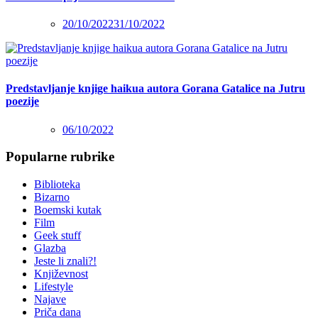
20/10/2022
31/10/2022
Predstavljanje knjige haikua autora Gorana Gatalice na Jutru
poezije
06/10/2022
Popularne rubrike
Biblioteka
Bizarno
Boemski kutak
Film
Geek stuff
Glazba
Jeste li znali?!
Književnost
Lifestyle
Najave
Priča dana