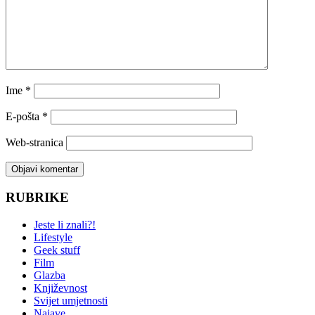
Ime
*
E-pošta
*
Web-stranica
RUBRIKE
Jeste li znali?!
Lifestyle
Geek stuff
Film
Glazba
Književnost
Svijet umjetnosti
Najave