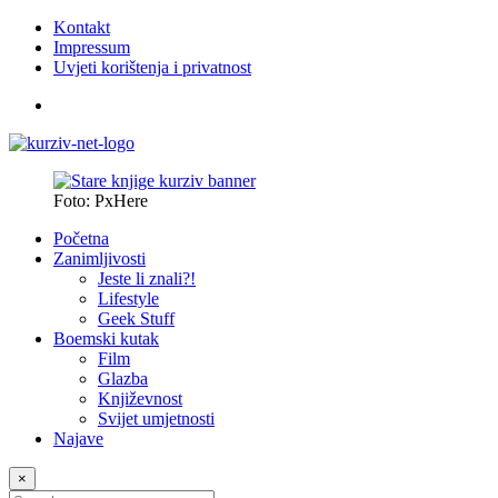
Kontakt
Impressum
Uvjeti korištenja i privatnost
Foto: PxHere
Početna
Zanimljivosti
Jeste li znali?!
Lifestyle
Geek Stuff
Boemski kutak
Film
Glazba
Književnost
Svijet umjetnosti
Najave
×