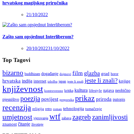
hrvatskog magijskog priručnika
21/10/2022
Zašto sam opsjednut Interliberom?
20/10/2022
31/10/2022
Top Tagovi
bizarno
film
glazba
grad
događanje
buddhizam
horor
dojmovi
jeste li znali?
hrvatska
indija
knjige
internet
japan
jeste li znali
izložba
književnost
kultura
najava
lifestyle
neobično
kritika
kontroverzno
prikaz
poezija
povijest
priroda
putopis
pjesništvo
preporuka
recenzija
tehnologija
religija
tumačenje
retro
roman
wtf
umjetnost
zagreb
zanimljivosti
vjerovanja
zabava
čitanje
znanost
životinje