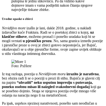
putopisa te jednu slikovnicu. Pa da vidimo kakve
dojmove imam s vama podijeliti nakon čitanja njegove
najsvježije tiskane zbirke.
Uvodne opaske o zbirci
Nevidljivo more
izašlo je lani, dakle 2018. godine, u nakladi
izdavačke kuće Fraktura. Radi se o poetskoj zbirci u kojoj,
uz
klasične stihove
, možemo pronaći i ponešto uradaka koji bi se
mogli svrstati
u pjesničku prozu
. No, sama granica između poezije
i pjesničke proze u ovoj je zbirci gotovo nepostojeća, jer Bajsić,
okušavajući se u obje pjesničke forme, svoje zapise uvijek oblikuje
u stilu vlastitoga intimnog dnevnika.
Foto: PxHere
Iz tog razloga, poezija u
Nevidljivom moru
izrazito je narativna
,
bez obzira radi li se o poeziji u prozi ili stihu. Bajsiću je glavni cilj
na papiru
“uhvatiti” neku usputnu impresiju s putovanja,
poneku osobnu misao ili naizgled svakodnevni događaj
koji ga
se posebno dojmio. Stoga se njegova poezija ovdje mnogo više
oslanja na naraciju nego li na metaforičnost.
Pa ipak, usprkos njezinoj narativnosti, ponešto sam neodlučan u