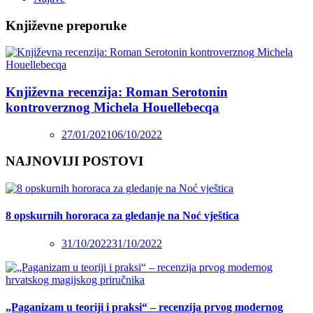
Književne preporuke
Književna recenzija: Roman Serotonin
kontroverznog Michela Houellebecqa
27/01/2021
06/10/2022
NAJNOVIJI POSTOVI
8 opskurnih hororaca za gledanje na Noć vještica
31/10/2022
31/10/2022
„Paganizam u teoriji i praksi“ – recenzija prvog modernog