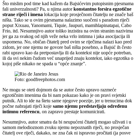
Što mislim pod time kad kažem da Bajsićevim putopisnim pjesmama
fali univerzalnosti? Pa, u njima autor
konstantno forsira egzotične
strane riječi i imena
lokacija koje prosječnom čitatelju ne znače baš
ništa. Tako se u ovim pjesmama nalazimo suočeni s paradom riječi
poput Xixuau, Yanomami, Tiquie, Jaupuri, mamihlapinatapai, Cabo
Frio, itd. Nesumnjivo autor toliko inzistira na ovim stranim nazivima
jer ga za svakog od njih veže neka vrlo intimna i jaka asocijacija ili
uspomena. No, običan čitatelj pred ovim se riječima nalazi kao pred
zidom, jer one njemu ne govore baš ništa posebno, a Bajsić ih često
rabi upravo kao da pretpostavlja ili da kontekst nije uopće potreban,
ili da svi nekim čudom već unaprijed znaju kontekst, iako egzotika o
kojoj piše nikako ne spada u “opće znanje”.
Foto: goodfreephotos.com
Ne mogu se oteti dojmom da se autor često upravo razmeće
egzotičnim imenima da bi nam pokazao kako je on pravi svjetski
putnik. Ali to ide na štetu same njegove poezije, jer u trenucima dok
počne nabrajati riječi koje
samo njemu predstavljaju određenu
intimnu referencu
, on zapravo prestaje komunicirati.
Nesumnjivo, autor smatra da bi neupućeni čitatelj mogao uživati i u
samom melodioznom zvuku njemu nepoznatih riječi, no prosječan
čitatelj ove riječi, dakako, ne zna čak ni ispravno pročitati (ja posve