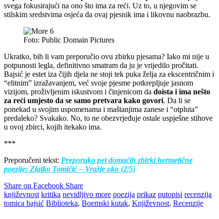
svega fokusirajući na ono što ima za reći. Uz to, u njegovim se
stilskim sredstvima osjeća da ovaj pjesnik ima i likovnu naobrazbu.
Foto: Public Domain Pictures
Ukratko, bih li vam preporučio ovu zbirku pjesama? Iako mi nije u
potpunosti legla, definitivno smatram da ju je vrijedilo pročitati.
Bajsić je estet iza čijih djela ne stoji tek puka želja za ekscentričnim i
“elitnim” izražavanjem, već svoje pjesme potkrepljuje jasnom
vizijom, proživljenim iskustvom i činjenicom da
doista i ima nešto
za reći umjesto da se samo pretvara kako govori
. Da li se
ponekad u svojim uspomenama i maštanjima zanese i “otpluta”
predaleko? Svakako. No, to ne obezvrjeđuje ostale uspješne stihove
u ovoj zbirci, kojih itekako ima.
***
Preporučeni tekst:
Preporuka pet domaćih zbirki hermetične
poezije: Zlatko Tomičić – Vražje oko (2/5)
Share on Facebook
Share
književnost
kritika
nevidljivo more
poezija
prikaz
putopisi
recenzija
tomica bajsić
Biblioteka
,
Boemski kutak
,
Književnost
,
Recenzije