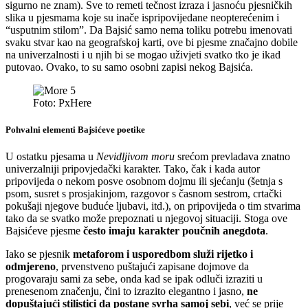
sigurno ne znam). Sve to remeti tečnost izraza i jasnoću pjesničkih
slika u pjesmama koje su inače ispripovijedane neopterećenim i
“usputnim stilom”. Da Bajsić samo nema toliku potrebu imenovati
svaku stvar kao na geografskoj karti, ove bi pjesme značajno dobile
na univerzalnosti i u njih bi se mogao uživjeti svatko tko je ikad
putovao. Ovako, to su samo osobni zapisi nekog Bajsića.
Foto: PxHere
Pohvalni elementi Bajsićeve poetike
U ostatku pjesama u
Nevidljivom moru
srećom prevladava znatno
univerzalniji pripovjedački karakter. Tako, čak i kada autor
pripovijeda o nekom posve osobnom dojmu ili sjećanju (šetnja s
psom, susret s prosjakinjom, razgovor s časnom sestrom, crtački
pokušaji njegove buduće ljubavi, itd.), on pripovijeda o tim stvarima
tako da se svatko može prepoznati u njegovoj situaciji. Stoga ove
Bajsićeve pjesme
često imaju karakter poučnih anegdota
.
Iako se pjesnik
metaforom i usporedbom služi rijetko i
odmjereno
, prvenstveno puštajući zapisane dojmove da
progovaraju sami za sebe, onda kad se ipak odluči izraziti u
prenesenom značenju, čini to izrazito elegantno i jasno,
ne
dopuštajući stilistici da postane svrha samoj sebi
, već se prije