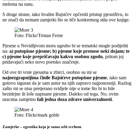
melema na ranu.
S druge strane, iako hvalim Bajsićev općeniti pristup pjesništvu, to
ne znači da nemam zamjerki što se tiče konkretnog stila ove knjige.
Foto: Flickr/Tristan Ferne
Pjesme u Nevidljivom moru ugrubo bi se tematski mogle podijeliti
na:
a) putopisne pjesme; b) pjesme koje prenose neki dojam; te
c) pjesme koje prepričavaju kakvu osobnu zgodu
, pritom joj
pridavajući neko novo poetsko značenje.
Od ove tri vrste pjesama u zbirci, osobno su mi se
najnezgrapnijima činile Bajsićeve putopisne pjesme
, iako sam
gotovo siguran da je sam autor na njih zapravo najponosniji. Razlog
zašto mi se nisu pretjerano svidjele nije u tome što bi to bile
bezidejne ili loše napisane pjesme. Daleko od toga. No, ovim
uracima zamjetno
fali jedna doza zdrave univerzalnosti
.
Foto: Flickr/mark goble
Zamjerke – egzotika koja je sama sebi svrhom