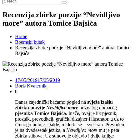
Recenzija zbirke poezije “Nevidljivo
more” autora Tomice Bajsića
Home
Boemski kutak
Recenzija zbirke poezije “Nevidljivo more” autora Tomice
Bajsića
17/05/2019
17/05/2019
Boris Kvaternik
0
Danas zajednički bacamo pogled na
svježe izašlu
zbirku poezije
Nevidljivo more
priznatog domaćeg
pjesnika Tomice Bajsića
. Inače, ovaj je lik pjesnik,
prozaik, prevoditelj, grafički dizajner i ilustrator, a uz to
i mnogo putuje. Dakle, reklo bi se – svestran. Prevođen
je na dvadesetak jezika, a
Nevidljivo more
mu je peta
zbirka stihova. Uz stihove je objavio i dvije knjige