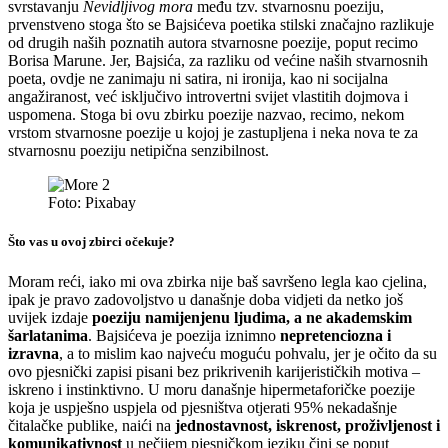
svrstavanju
Nevidljivog mora
među tzv. stvarnosnu poeziju,
prvenstveno stoga što se Bajsićeva poetika stilski značajno razlikuje
od drugih naših poznatih autora stvarnosne poezije, poput recimo
Borisa Marune. Jer, Bajsića, za razliku od većine naših stvarnosnih
poeta, ovdje ne zanimaju ni satira, ni ironija, kao ni socijalna
angažiranost, već isključivo introvertni svijet vlastitih dojmova i
uspomena. Stoga bi ovu zbirku poezije nazvao, recimo, nekom
vrstom stvarnosne poezije u kojoj je zastupljena i neka nova te za
stvarnosnu poeziju netipična senzibilnost.
Foto: Pixabay
Što vas u ovoj zbirci očekuje?
Moram reći, iako mi ova zbirka nije baš savršeno legla kao cjelina,
ipak je pravo zadovoljstvo u današnje doba vidjeti da netko još
uvijek izdaje
poeziju namijenjenu ljudima, a ne akademskim
šarlatanima
. Bajsićeva je poezija iznimno
nepretenciozna i
izravna
, a to mislim kao najveću moguću pohvalu, jer je očito da su
ovo pjesnički zapisi pisani bez prikrivenih karijerističkih motiva –
iskreno i instinktivno. U moru današnje hipermetaforičke poezije
koja je uspješno uspjela od pjesništva otjerati 95% nekadašnje
čitalačke publike, naići na
jednostavnost, iskrenost, proživljenost i
komunikativnost
u nečijem pjesničkom jeziku čini se poput