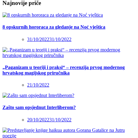
Najnovije priče
8 opskurnih hororaca za gledanje na Noć vještica
31/10/2022
31/10/2022
„Paganizam u teoriji i praksi“ – recenzija prvog modernog
hrvatskog magijskog priručnika
21/10/2022
Zašto sam opsjednut Interliberom?
20/10/2022
31/10/2022