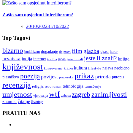
Zašto sam opsjednut Interliberom?
20/10/2022
31/10/2022
Top Tagovi
bizarno
film
glazba
grad
događanje
buddhizam
horor
dojmovi
jeste li znali?
hrvatska
indija
knjige
internet
japan
jeste li znali
izložba
književnost
kultura
najava
lifestyle
neobično
kritika
kontroverzno
prikaz
poezija
povijest
priroda
putopis
pjesništvo
preporuka
recenzija
tehnologija
religija
tumačenje
retro
roman
wtf
umjetnost
zagreb
zanimljivosti
vjerovanja
zabava
čitanje
znanost
životinje
PRATITE NAS