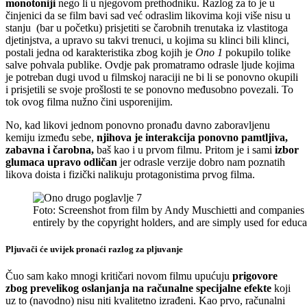
monotoniji
nego li u njegovom prethodniku. Razlog za to je u
činjenici da se film bavi sad već odraslim likovima koji više nisu u
stanju (bar u početku) prisjetiti se čarobnih trenutaka iz vlastitoga
djetinjstva, a upravo su takvi trenuci, u kojima su klinci bili klinci,
postali jedna od karakteristika zbog kojih je
Ono 1
pokupilo tolike
salve pohvala publike. Ovdje pak promatramo odrasle ljude kojima
je potreban dugi uvod u filmskoj naraciji ne bi li se ponovno okupili
i prisjetili se svoje prošlosti te se ponovno međusobno povezali. To
tok ovog filma nužno čini usporenijim.
No, kad likovi jednom ponovno pronađu davno zaboravljenu
kemiju između sebe,
njihova je interakcija ponovno pamtljiva,
zabavna i čarobna,
baš kao i u prvom filmu. Pritom je i sami
izbor
glumaca upravo odličan
jer odrasle verzije dobro nam poznatih
likova doista i fizički nalikuju protagonistima prvog filma.
Foto: Screenshot from film by Andy Muschietti and companies
entirely by the copyright holders, and are simply used for ed
Pljuvači će uvijek pronaći razlog za pljuvanje
Čuo sam kako mnogi kritičari novom filmu upućuju
prigovore
zbog prevelikog oslanjanja na računalne specijalne efekte
koji
uz to (navodno) nisu niti kvalitetno izrađeni. Kao prvo, računalni