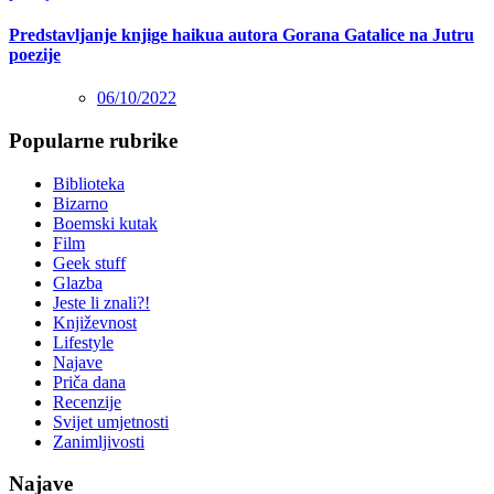
Predstavljanje knjige haikua autora Gorana Gatalice na Jutru
poezije
06/10/2022
Popularne rubrike
Biblioteka
Bizarno
Boemski kutak
Film
Geek stuff
Glazba
Jeste li znali?!
Književnost
Lifestyle
Najave
Priča dana
Recenzije
Svijet umjetnosti
Zanimljivosti
Najave