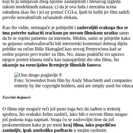
koji bi ju ismijavali zbog njezine zastarjelosti i blesavog izgleda
rukom modeliranih nakaza; c) da je ova luda i nerealna scena
odrađena (kao što i je) uz pomoć CGI-a, ljudi bi ludili jer film sadrži
previše nerealističnih računalnih efekata.
Kao što vidite, nemoguće je pobijediti i
zadovoljiti svakoga tko se
ima potrebe nabaciti sraćkom po novom filmskom uratku
samo
da bi se osjetio pametno na internetu. Mislim, samo se prisjetite kako
su gnjusno omalovažavački bili internetski komentari dobrog dijela
publike na račun Billa Skarsgård kao novog Pennywisea kad se
online
pojavio prvi
trailer
za film. No, danas praktički svi upravo
njegov portret klauna ističu kao najuspješniji dio oba filma, što
ukazuje na esencijalno licemjerje filmskih fanova
.
Foto: Screenshot from film by Andy Muschietti and companies
entirely by the copyright holders, and are simply used for ed
Završni dojmovi
O filmu nije moguće reći još puno toga bez da zađem u teritorij
spoilera, što svakako želim zaobići, iako bih o novom filmu mogao
još podosta toga napisati. Stoga ću se zadovoljiti time da još
prokomentiram kako je po meni
kraj filma, iako poprilično
zanimljiv, ipak unekoliko podbacio
u mojim osobnim