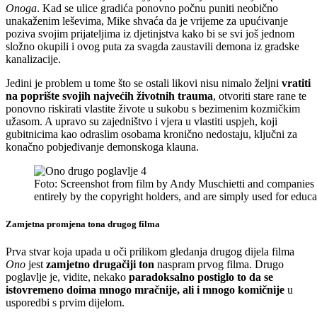
Onoga
. Kad se ulice gradića ponovno počnu puniti neobično
unakaženim leševima, Mike shvaća da je vrijeme za upućivanje
poziva svojim prijateljima iz djetinjstva kako bi se svi još jednom
složno okupili i ovog puta za svagda zaustavili demona iz gradske
kanalizacije.
Jedini je problem u tome što se ostali likovi nisu nimalo željni
vratiti
na poprište svojih najvećih životnih trauma
, otvoriti stare rane te
ponovno riskirati vlastite živote u sukobu s bezimenim kozmičkim
užasom. A upravo su zajedništvo i vjera u vlastiti uspjeh, koji
gubitnicima kao odraslim osobama kronično nedostaju, ključni za
konačno pobjeđivanje demonskoga klauna.
Foto: Screenshot from film by Andy Muschietti and companies
entirely by the copyright holders, and are simply used for ed
Zamjetna promjena tona drugog filma
Prva stvar koja upada u oči prilikom gledanja drugog dijela filma
Ono
jest
zamjetno drugačiji ton
naspram prvog filma. Drugo
poglavlje je, vidite, nekako
paradoksalno postiglo to da se
istovremeno doima mnogo mračnije, ali i mnogo komičnije
u
usporedbi s prvim dijelom.