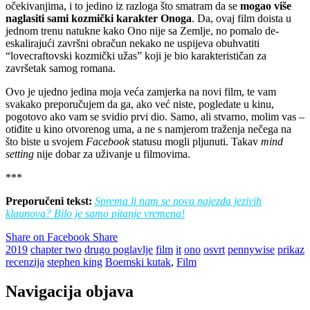
očekivanjima, i to jedino iz razloga što smatram da se
mogao više
naglasiti sami kozmički karakter Onoga
. Da, ovaj film doista u
jednom trenu natukne kako Ono nije sa Zemlje, no pomalo de-
eskalirajući završni obračun nekako ne uspijeva obuhvatiti
“lovecraftovski kozmički užas” koji je bio karakterističan za
završetak samog romana.
Ovo je ujedno jedina moja veća zamjerka na novi film, te vam
svakako preporučujem da ga, ako već niste, pogledate u kinu,
pogotovo ako vam se svidio prvi dio. Samo, ali stvarno, molim vas –
otiđite u kino otvorenog uma, a ne s namjerom traženja nečega na
što biste u svojem
Facebook
statusu mogli pljunuti. Takav
mind
setting
nije dobar za uživanje u filmovima.
***
Preporučeni tekst:
Sprema li nam se nova najezda jezivih
klaunova? Bilo je samo pitanje vremena!
Share on Facebook
Share
2019
chapter two
drugo poglavlje
film
it
ono
osvrt
pennywise
prikaz
recenzija
stephen king
Boemski kutak
,
Film
Navigacija objava