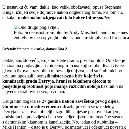
U nastavku ću vam, dakle, kao veliki obožavatelj opusa Stephena
Kinga, iznijeti svoje dojmove nakon odgledanog filma. Pri tom ću,
dakako,
maksimalno izbjegavati bilo kakve bitne
spoilere
.
Foto: Screenshot from film by Andy Muschietti and companies
entirely by the copyright holders, and are simply used for ed
Sažetak: što nam, ukratko, donosi
Ono 2
Dakle, kao što već vjerojatno znate i sami, prvi dio filma
Ono
bio je
baziran na poglavljima istoimenog romana koji su obrađivali živote
glavnih likova u razdoblju njihova djetinjstva, kad su Gubitnici po
prvi put upoznali i porazili
misteriozno biće koje živi u
kanalizaciji grada Derryja, hrani se lokalnom djecom te
posjeduje sposobnost poprimanja različitih obličja
baziranih na
najvećim strahovima svojih žrtava.
Drugi film događa se
27 godina nakon završetka prvog dijela
.
Gubitnici su u međuvremenu odrasli
, preselili se iz ukletog
Derryja te zasnovali obitelji i izgradili uspješne poslovne karijere,
potiskujući u podsvijest cijelo svoje djetinjstvo i traumatične susrete
s demonskim klaunom iz kanalizacije. No, jedan od gubitnika –
Mike Hanlon – ostao je u Derryju posmatrajući i očekujući povratak