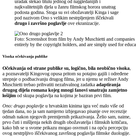
uradak stekao titulu jednog od najgledanijih i
najkvalitetnijih djela u žanru filmskog horora unatrag
podosta godina. Stoga su svi obožavatelji Kinga i sage
pod nazivom
Ono
s velikim nestrpljenjem iščekivali
drugo i završno poglavlje
ove ekranizacije.
Foto: Screenshot from film by Andy Muschietti and companies
entirely by the copyright holders, and are simply used for ed
Visoka očekivanja publike
Očekivanja od strane publike su, logično, bila neobično visoka
,
a poznavatelji Kingovog opusa pritom su potajno gajili i određene
strepnje o podbacivanju drugog filma, jer u njemu se režiser Andy
Muschietti trebao prihvatiti nezahvalnog zadatka
adaptiranja
drugog dijela romana kojeg mnogi fanovi smatraju zamjetno
lošijim
od skupa poglavlja na kojima je baziran prvi film.
Ono: drugo poglavlje
u hrvatskim kinima igra već malo više od
tjedan dana, no ja sam namjerno izbjegavao pisanje ove recenzije
odmah nakon njegovih premijernih prikazivanja. Želio sam, naime,
prvo čuti i mišljenja nekih drugih obožavatelja i filmskih kritičara,
kako bih se u svome prikazu mogao osvrnuti i na opću percepciju
ovog nestrpljivo iščekivanog završnog poglavlja filmske duologije.