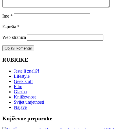
Ime
*
E-pošta
*
Web-stranica
RUBRIKE
Jeste li znali?!
Lifestyle
Geek stuff
Film
Glazba
Književnost
Svijet umjetnosti
Najave
Književne preporuke