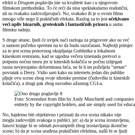
efekti u
Drugom poglavlju
iste su kvalitete kao i u njegovom
filmskom prethodniku. To će reći da nisu spektakularno realistični,
ali su svakako zadovoljavajući. No, svakako ih je u ovom filmu
mnogo više nego li praktičnih efekata. Razlog za to jest
očekivano
veći upliv bizarnih, grotesknih i fantastičnih prizora
u samu
filmsku radnju.
S druge strane, ljudi će uvijek naći razloga za prigovore ako su već
u samom početku spremni na to da budu razočarani. Najbolji primjer
za to jest scena ponovnog okupljanja Gubitnika u lokalnom
kineskom restoranu, kad se ugodna večera iznenada pretvori u
potpunu noćnu moru jer iz kineskih kolačića se počnu izlijegati
razna nevjerojatno deformirana bića, ne bi li im poželjela “sretan”
povratak u Derry. Vidio sam kako na internetu jedan dio publike
pljuje ovu scenu zbog svoje idiotske premise (čudovišta iz kineskih
kolačića), a drugi pak zbog navodno užasnog CGI-a.
Foto: Screenshot from film by Andy Muschietti and companies
entirely by the copyright holders, and are simply used for ed
No, hajdemo biti objektivno i priznati da ova scena nikako nije
mogla zadovoljiti svakoga u publici, jer: a) da je scena izostavljena,
fanovi knjige bi se odmah povampirili zbog izostavljanja ikonične
scene; b) da je scena urađena praktičnim efektima, našli bi se ljudi