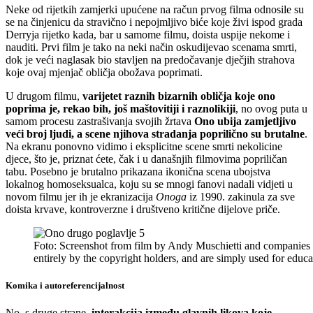
Neke od rijetkih zamjerki upućene na račun prvog filma odnosile su
se na činjenicu da stravično i nepojmljivo biće koje živi ispod grada
Derryja rijetko kada, bar u samome filmu, doista uspije nekome i
nauditi. Prvi film je tako na neki način oskudijevao scenama smrti,
dok je veći naglasak bio stavljen na predočavanje dječjih strahova
koje ovaj mjenjač obličja obožava poprimati.
U drugom filmu,
varijetet raznih bizarnih obličja koje ono
poprima je, rekao bih, još maštovitiji i raznolikiji
, no ovog puta u
samom procesu zastrašivanja svojih žrtava
Ono ubija zamjetljivo
veći broj ljudi, a scene njihova stradanja poprilično su brutalne
.
Na ekranu ponovno vidimo i eksplicitne scene smrti nekolicine
djece, što je, priznat ćete, čak i u današnjih filmovima popriličan
tabu. Posebno je brutalno prikazana ikonična scena ubojstva
lokalnog homoseksualca, koju su se mnogi fanovi nadali vidjeti u
novom filmu jer ih je ekranizacija
Onoga
iz 1990. zakinula za sve
doista krvave, kontroverzne i društveno kritične dijelove priče.
Foto: Screenshot from film by Andy Muschietti and companies
entirely by the copyright holders, and are simply used for ed
Komika i autoreferencijalnost
No, s druge strane,
interakcija između glavnih likova koje