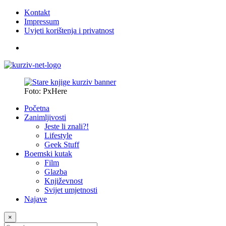
Kontakt
Impressum
Uvjeti korištenja i privatnost
Foto: PxHere
Početna
Zanimljivosti
Jeste li znali?!
Lifestyle
Geek Stuff
Boemski kutak
Film
Glazba
Književnost
Svijet umjetnosti
Najave
×