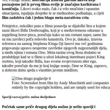
poznajemo još iz prvog filma ovdje je značajno karikirana i
komičnija
. Likovi svako malo, čak i u vrlo mračnim i opasnim
situacijama, ispaljuju dosjetke te se međusobno podbadaju, a cijeli
film zadobiva čak i jednu blagu meta-narativnu crtu
.
Primjerice, nekoliko puta u filmu ponavlja se dijaloški štos u kojem
razni likovi Billu Denbroughu, koji je u međuvremenu odrastao u
uspješnog horor pisca, poručuju kako su mu romani super, samo što
su mu završeci priča redovito katastrofa. Ovo je, dakako, izravna
referenca na samog Stephena Kinga čiji fanovi mu već godinama
prigovaraju upravo nespretne završetke njegovih najpoznatijih djela,
a među njima i romana
Ono
. Meta-razina ovog štosa dodatno se
produbljuje kad se u filmu u ulozi lokalnog staretinara pojavi King
osobno, koji također Billu, kao svome svojevrsnom alter egu,
također poručuje da mu je kraj knjige sranje, čime se King, zapravo,
u dobrom duhu sprda s vlastitim javnim imidžem.
Foto: Screenshot from film by Andy Muschietti and companies
entirely by the copyright holders, and are simply used for ed
Sporiji razvoj priče: nužna dosljednost
Početak same priče drugog dijela nužno je nešto sporiji i