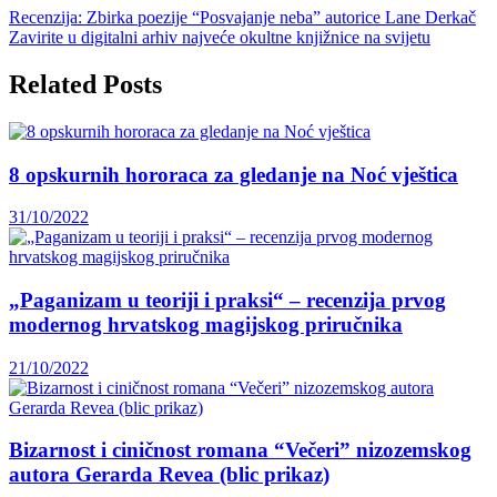
Recenzija: Zbirka poezije “Posvajanje neba” autorice Lane Derkač
Zavirite u digitalni arhiv najveće okultne knjižnice na svijetu
Related Posts
8 opskurnih hororaca za gledanje na Noć vještica
31/10/2022
„Paganizam u teoriji i praksi“ – recenzija prvog
modernog hrvatskog magijskog priručnika
21/10/2022
Bizarnost i ciničnost romana “Večeri” nizozemskog
autora Gerarda Revea (blic prikaz)