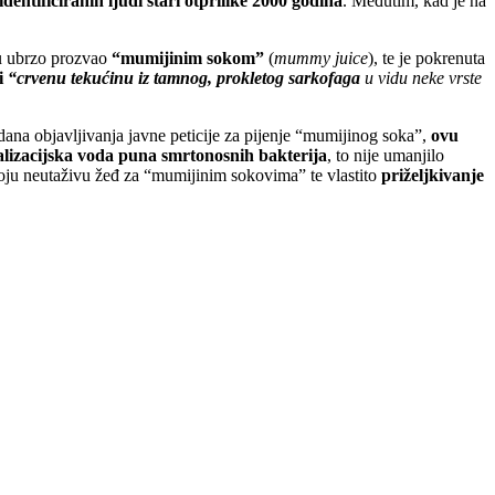
identificiranih ljudi stari otprilike 2000 godina
. Međutim, kad je na
nu ubrzo prozvao
“mumijinim sokom”
(
mummy juice
), te je pokrenuta
ti
“crvenu tekućinu iz tamnog, prokletog sarkofaga
u vidu neke vrste
 dana objavljivanja javne peticije za pijenje “mumijinog soka”,
ovu
lizacijska voda puna smrtonosnih bakterija
, to nije umanjilo
ju neutaživu žeđ za “mumijinim sokovima” te vlastito
priželjkivanje