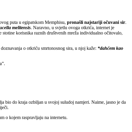
ci, ovog puta u egipatskom Memphisu,
pronašli najstariji očuvani sir
.
ucella melitensis
. Naravno, u svjetlu ovoga otkrića, internet je
se stotine korisnika raznih društvenih mreža individualno očitovalo,
 doznavanja o otkriću smrtonosnog sira, u njoj kaže:
*dahćem kao
a”.
lja bio do kraja ozbiljan u svojoj suludoj namjeri. Naime, jasno je da
ječi.
naum o kojem raspravljaju na internetu.