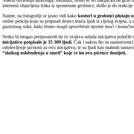
Nakon otvaranja sarkofaga, međutim, došlo se do zaključka da grob 
internetu objavljena fotka iz spomenute grobnice, došlo je do reakcij
Naime, na fotografiji se jasno vidi kako
kosturi u grobnici plutaju 
online
peticija koju su potpisali deseci tisuća ljudi iz cijelog svijeta, a
gaziranog soka, kako bismo mogli apsorbirati njezine moći i konačno
Netko bi mogao pretpostaviti da će ovakva suluda inicijativa polučiti 
inicijativu potpisalo je 35 309 ljudi
. Čak i nakon što su znanstvenic
oduševljenje javnosti za ovu inicijativu, te su ljudi kao mahniti nastavi
“slatkog oslobođenja u smrti” koje će im ovo pićence donijeti.