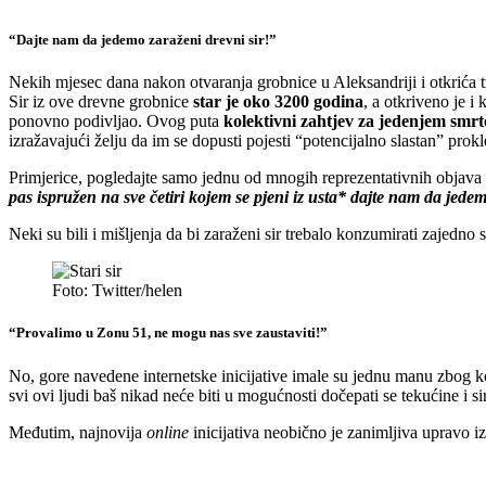
“Dajte nam da jedemo zaraženi drevni sir!”
Nekih mjesec dana nakon otvaranja grobnice u Aleksandriji i otkrića
Sir iz ove drevne grobnice
star je oko 3200 godina
, a otkriveno je i
ponovno podivljao. Ovog puta
kolektivni zahtjev za jedenjem smr
izražavajući želju da im se dopusti pojesti “potencijalno slastan” prokl
Primjerice, pogledajte samo jednu od mnogih reprezentativnih objav
pas ispružen na sve četiri kojem se pjeni iz usta* dajte nam da jedemo
Neki su bili i mišljenja da bi zaraženi sir trebalo konzumirati zajedn
Foto: Twitter/helen
“Provalimo u Zonu 51, ne mogu nas sve zaustaviti!”
No, gore navedene internetske inicijative imale su jednu manu zbog koje
svi ovi ljudi baš nikad neće biti u mogućnosti dočepati se tekućine i sira
Međutim, najnovija
online
inicijativa neobično je zanimljiva upravo iz 