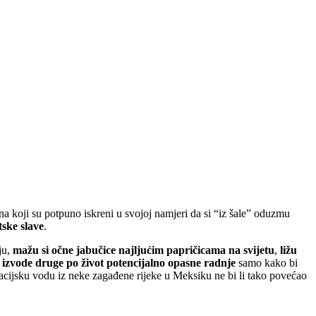
ina koji su potpuno iskreni u svojoj namjeri da si “iz šale” oduzmu
tske slave
.
ju,
mažu si očne jabučice najljućim papričicama na svijetu
,
ližu
k izvode druge po život potencijalno opasne radnje
samo kako bi
acijsku vodu iz neke zagađene rijeke u Meksiku ne bi li tako povećao