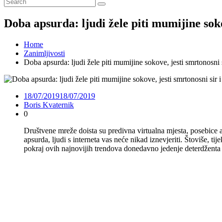
Doba apsurda: ljudi žele piti mumijine soko
Home
Zanimljivosti
Doba apsurda: ljudi žele piti mumijine sokove, jesti smrtonosni 
18/07/2019
18/07/2019
Boris Kvaternik
0
Društvene mreže doista su predivna virtualna mjesta, posebice a
apsurda, ljudi s interneta vas neće nikad iznevjeriti. Štoviše, t
pokraj ovih najnovijih trendova donedavno jedenje deterdženta