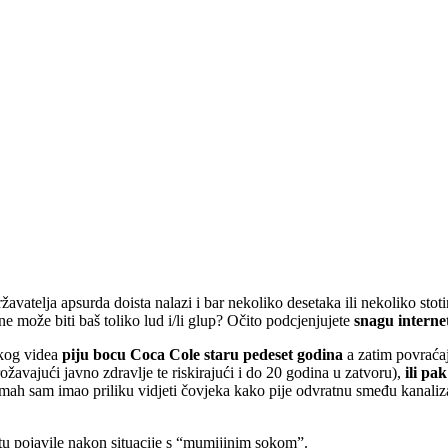
avatelja apsurda doista nalazi i bar nekoliko desetaka ili nekoliko stot
ne može biti baš toliko lud i/li glup? Očito podcjenjujete
snagu interne
ekog videa
piju bocu Coca Cole staru pedeset godina
a zatim povraća
žavajući javno zdravlje te riskirajući i do 20 godina u zatvoru),
ili pa
mah sam imao priliku vidjeti čovjeka kako pije odvratnu smeđu kanaliz
etu pojavile nakon situacije s “mumijinim sokom”.