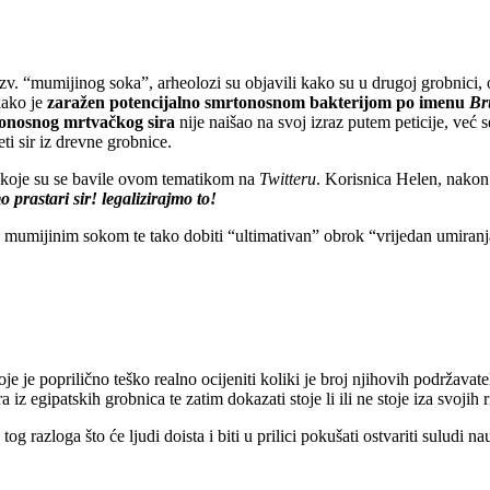
 tzv. “mumijinog soka”, arheolozi su objavili kako su u drugoj grobni
 kako je
zaražen potencijalno smrtonosnom bakterijom po imenu
Br
tonosnog mrtvačkog sira
nije naišao na svoj izraz putem peticije, već 
eti sir iz drevne grobnice.
a koje su se bavile ovom tematikom na
Twitteru
. Korisnica Helen, nakon
 prastari sir! legalizirajmo to!
o s mumijinim sokom te tako dobiti “ultimativan” obrok “vrijedan umiranj
 je poprilično teško realno ocijeniti koliki je broj njihovih podržavate
 iz egipatskih grobnica te zatim dokazati stoje li ili ne stoje iza svojih ri
tog razloga što će ljudi doista i biti u prilici pokušati ostvariti suludi 