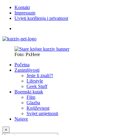
Kontakt
Impressum
Uvjeti korištenja i privatnost
Foto: PxHere
Početna
Zanimljivosti
Jeste li znali?!
Lifestyle
Geek Stuff
Boemski kutak
Film
Glazba
Književnost
Svijet umjetnosti
Najave
×