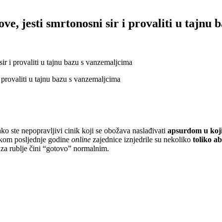
ve, jesti smrtonosni sir i provaliti u tajnu
sir i provaliti u tajnu bazu s vanzemaljcima
ko ste nepopravljivi cinik koji se obožava naslađivati
apsurdom u koji 
ijekom posljednje godine
online
zajednice iznjedrile su nekoliko
toliko ab
 za rublje čini “gotovo” normalnim.