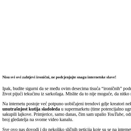
Nisu svi ovi zahtjevi ironični, ne podcjenjujte snagu internetske slave!
Ipak, budite sigurni da se među ovim desecima tisuća “ironičnih” podrž
život pijući tekućinu iz sarkofaga. Mislite da to nije moguće, da nitko 
Na internetu postoje već potpuno uobičajeni trendovi gdje kreatori n
unutrašnjost kutija sladoleda
u supermarketu (time potencijalno ugro
sakupili lajkove. Primjerice, samo danas, čim sam upalio
YouTube
, od
broj gledatelja na svome video kanalu.
Sve ovo nas dovodi i do nekoliko sličnih peticija koje su se na intern