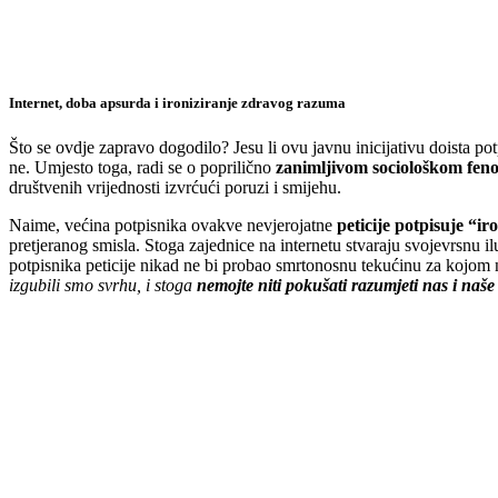
Internet, doba apsurda i ironiziranje zdravog razuma
Što se ovdje zapravo dogodilo? Jesu li ovu javnu inicijativu doista po
ne. Umjesto toga, radi se o poprilično
zanimljivom sociološkom fe
društvenih vrijednosti izvrćući poruzi i smijehu.
Naime, većina potpisnika ovakve nevjerojatne
peticije potpisuje “ir
pretjeranog smisla. Stoga zajednice na internetu stvaraju svojevrsnu
potpisnika peticije nikad ne bi probao smrtonosnu tekućinu za kojom 
izgubili smo svrhu, i stoga
nemojte niti pokušati razumjeti nas i na