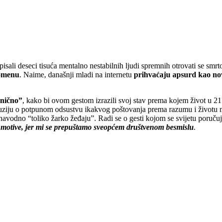
tpisali deseci tisuća mentalno nestabilnih ljudi spremnih otrovati se s
nomenu
. Naime, današnji mladi na internetu
prihvaćaju apsurd kao novu
onično”
, kako bi ovom gestom izrazili svoj stav prema kojem život u 21. 
 iluziju o potpunom odsustvu ikakvog poštovanja prema razumu i životu
navodno “toliko žarko žeđaju”. Radi se o gesti kojom se svijetu poruču
še motive, jer mi se prepuštamo sveopćem društvenom besmislu
.