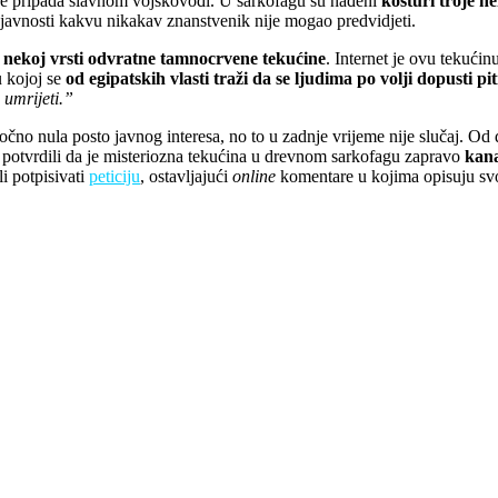
ne pripada slavnom vojskovođi. U sarkofagu su nađeni
kosturi troje ne
e javnosti kakvu nikakav znanstvenik nije mogao predvidjeti.
u nekoj vrsti odvratne tamnocrvene tekućine
. Internet je ovu tekući
 u kojoj se
od egipatskih vlasti traži da se ljudima po volji dopusti pi
 umrijeti.”
točno nula posto javnog interesa, no to u zadnje vrijeme nije slučaj. Od
i potvrdili da je misteriozna tekućina u drevnom sarkofagu zapravo
kana
li potpisivati
peticiju
, ostavljajući
online
komentare u kojima opisuju svo