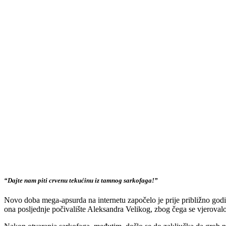
“Dajte nam piti crvenu tekućinu iz tamnog sarkofaga!”
Novo doba mega-apsurda na internetu započelo je prije približno god
ona posljednje počivalište Aleksandra Velikog, zbog čega se vjerovalo i