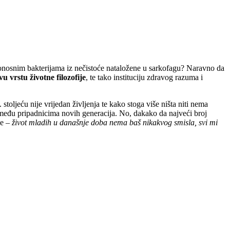
mrtonosnim bakterijama iz nečistoće nataložene u sarkofagu? Naravno da
 vrstu životne filozofije
, te tako instituciju zdravog razuma i
stoljeću nije vrijedan življenja te kako stoga više ništa niti nema
 među pripadnicima novih generacija. No, dakako da najveći broj
je –
život mladih u današnje doba nema baš nikakvog smisla, svi mi